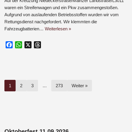
Auf der Kreuzung Niedeckerstraße/Mainzer Landstraße/L3011
waren ein Streifenwagen und ein Pkw zusammengestoßen.
Aufgrund von auslaufenden Betriebsstoffen wurden wir vom
Rettungsdienst nachgefordert. Wir klemmten die
Fahrzeugbatterien…
Weiterlesen »
F
W
X
T
a
h
h
c
a
r
e
t
e
b
s
a
o
A
d
1
2
3
…
273
Weiter »
o
p
s
k
p
Oktoberfest 11.09.2026