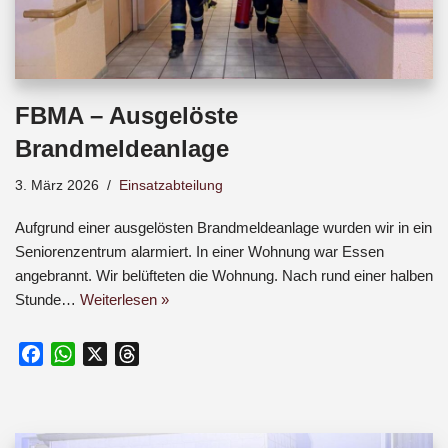
FBMA – Ausgelöste
Brandmeldeanlage
3. März 2026
Einsatzabteilung
Aufgrund einer ausgelösten Brandmeldeanlage wurden wir in ein
Seniorenzentrum alarmiert. In einer Wohnung war Essen
angebrannt. Wir belüfteten die Wohnung. Nach rund einer halben
Stunde…
Weiterlesen »
F
W
X
T
a
h
h
c
a
r
e
t
e