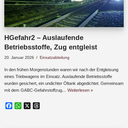
HGefahr2 – Auslaufende
Betriebsstoffe, Zug entgleist
20. Januar 2026
Einsatzabteilung
In den frühen Morgenstunden waren wir nach der Entgleisung
eines Triebwagens im Einsatz. Auslaufende Betriebsstoffe
wurden gesichert, ein undichter Öltank abgedichtet. Gemeinsam
mit dem GABC-Gefahrstoffzug…
Weiterlesen »
F
W
X
T
a
h
h
c
a
r
e
t
e