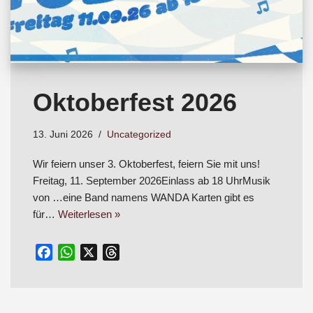
Oktoberfest 2026
13. Juni 2026
Uncategorized
Wir feiern unser 3. Oktoberfest, feiern Sie mit uns!
Freitag, 11. September 2026Einlass ab 18 UhrMusik
von …eine Band namens WANDA Karten gibt es
für…
Weiterlesen »
F
W
X
T
a
h
h
c
a
r
e
t
e