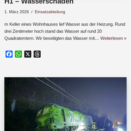
H1 – Wasserschaden
1. März 2026
Einsatzabteilung
m Keller eines Wohnhauses lief Wasser aus der Heizung. Rund
drei Zentimeter hoch stand das Wasser auf rund 20
Quadratemtern. Wir beseitigten das Wasser mit…
Weiterlesen »
F
W
X
T
a
h
h
c
a
r
e
t
e
b
s
a
o
A
d
o
p
s
k
p