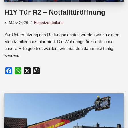
H1Y Tür R2 – Notfalltüröffnung
5. März 2026
Einsatzabteilung
Zur Unterstützung des Rettungsdienstes wurden wir zu einem
Mehrfamilienhaus alarmiert. Die Wohnungstür konnte ohne
unsere Hilfe geöffnet werden, wir mussten daher nicht tätig
werden.
F
W
X
T
a
h
h
c
a
r
e
t
e
b
s
a
o
A
d
o
p
s
k
p