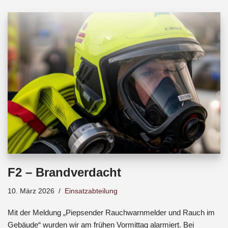
b
s
a
o
A
d
o
p
s
k
p
F2 – Brandverdacht
10. März 2026
Einsatzabteilung
Mit der Meldung „Piepsender Rauchwarnmelder und Rauch im
Gebäude“ wurden wir am frühen Vormittag alarmiert. Bei