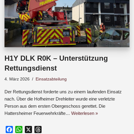
H1Y DLK R0K – Unterstützung
Rettungsdienst
4. März 2026
Einsatzabteilung
Der Rettungsdienst forderte uns zu einem laufenden Einsatz
nach. Über die Hofheimer Drehleiter wurde eine verletzte
Person aus dem ersten Obergeschoss gerettet. Die
Hattersheimer Feuerwehrkräfte…
Weiterlesen »
F
W
X
T