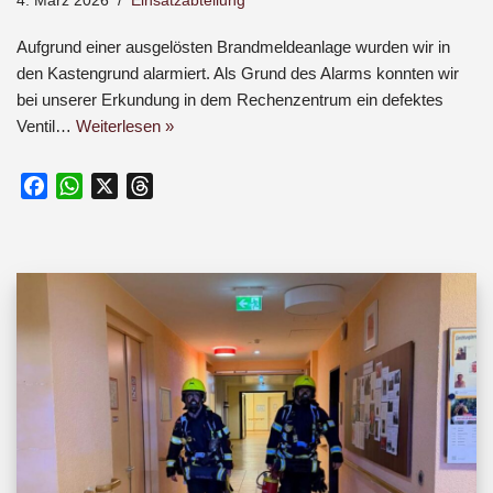
4. März 2026
Einsatzabteilung
Aufgrund einer ausgelösten Brandmeldeanlage wurden wir in
den Kastengrund alarmiert. Als Grund des Alarms konnten wir
bei unserer Erkundung in dem Rechenzentrum ein defektes
Ventil…
Weiterlesen »
F
W
X
T
a
h
h
c
a
r
e
t
e
b
s
a
o
A
d
o
p
s
k
p