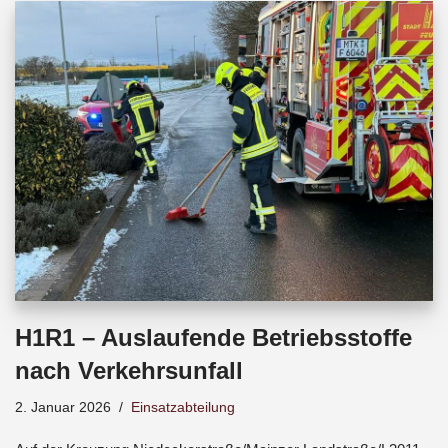
b
s
a
o
A
d
o
p
s
k
p
H1R1 – Auslaufende Betriebsstoffe
nach Verkehrsunfall
2. Januar 2026
Einsatzabteilung