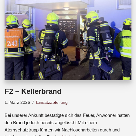
b
s
a
o
A
d
o
p
s
k
p
F2 – Kellerbrand
1. März 2026
Einsatzabteilung
Bei unserer Ankunft bestätigte sich das Feuer, Anwohner hatten
den Brand jedoch bereits abgelöscht.Mit einem
Atemschutztrupp führten wir Nachlöscharbeiten durch und