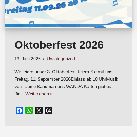
Oktoberfest 2026
13. Juni 2026
Uncategorized
Wir feiern unser 3. Oktoberfest, feiern Sie mit uns!
Freitag, 11. September 2026Einlass ab 18 UhrMusik
von …eine Band namens WANDA Karten gibt es
für…
Weiterlesen »
F
W
X
T
a
h
h
c
a
r
e
t
e