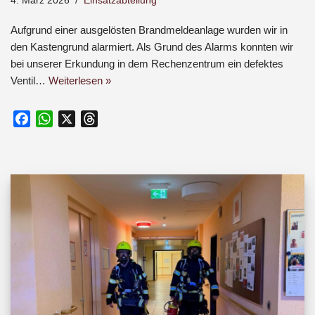
4. März 2026
Einsatzabteilung
Aufgrund einer ausgelösten Brandmeldeanlage wurden wir in
den Kastengrund alarmiert. Als Grund des Alarms konnten wir
bei unserer Erkundung in dem Rechenzentrum ein defektes
Ventil…
Weiterlesen »
F
W
X
T
a
h
h
c
a
r
e
t
e
b
s
a
o
A
d
o
p
s
k
p