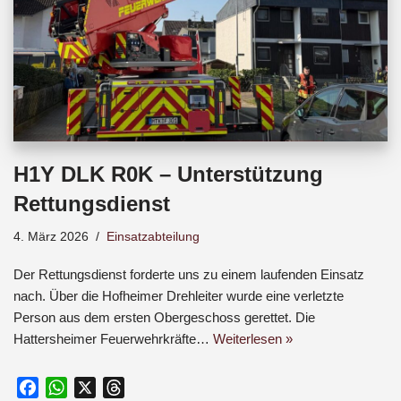
H1Y DLK R0K – Unterstützung
Rettungsdienst
4. März 2026
Einsatzabteilung
Der Rettungsdienst forderte uns zu einem laufenden Einsatz
nach. Über die Hofheimer Drehleiter wurde eine verletzte
Person aus dem ersten Obergeschoss gerettet. Die
Hattersheimer Feuerwehrkräfte…
Weiterlesen »
F
W
X
T