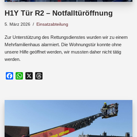
H1Y Tür R2 – Notfalltüröffnung
5. März 2026
Einsatzabteilung
Zur Unterstützung des Rettungsdienstes wurden wir zu einem
Mehrfamilienhaus alarmiert. Die Wohnungstür konnte ohne
unsere Hilfe geöffnet werden, wir mussten daher nicht tätig
werden.
F
W
X
T
a
h
h
c
a
r
e
t
e
b
s
a
o
A
d
o
p
s
k
p