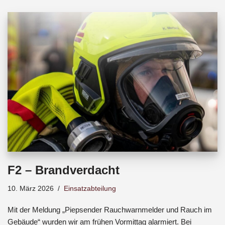
b
s
a
o
A
d
o
p
s
k
p
F2 – Brandverdacht
10. März 2026
Einsatzabteilung
Mit der Meldung „Piepsender Rauchwarnmelder und Rauch im
Gebäude“ wurden wir am frühen Vormittag alarmiert. Bei