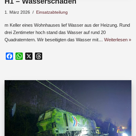
H1 – Wasserschaden
1. März 2026
Einsatzabteilung
m Keller eines Wohnhauses lief Wasser aus der Heizung. Rund
drei Zentimeter hoch stand das Wasser auf rund 20
Quadratemtern. Wir beseitigten das Wasser mit…
Weiterlesen »
F
W
X
T
a
h
h
c
a
r
e
t
e
b
s
a
o
A
d
o
p
s
k
p