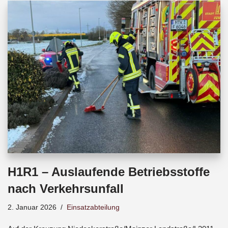
b
s
a
o
A
d
o
p
s
k
p
H1R1 – Auslaufende Betriebsstoffe
nach Verkehrsunfall
2. Januar 2026
Einsatzabteilung