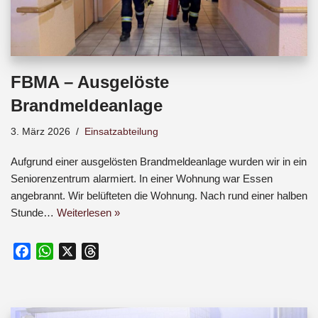
FBMA – Ausgelöste
Brandmeldeanlage
3. März 2026
Einsatzabteilung
Aufgrund einer ausgelösten Brandmeldeanlage wurden wir in ein
Seniorenzentrum alarmiert. In einer Wohnung war Essen
angebrannt. Wir belüfteten die Wohnung. Nach rund einer halben
Stunde…
Weiterlesen »
F
W
X
T
a
h
h
c
a
r
e
t
e