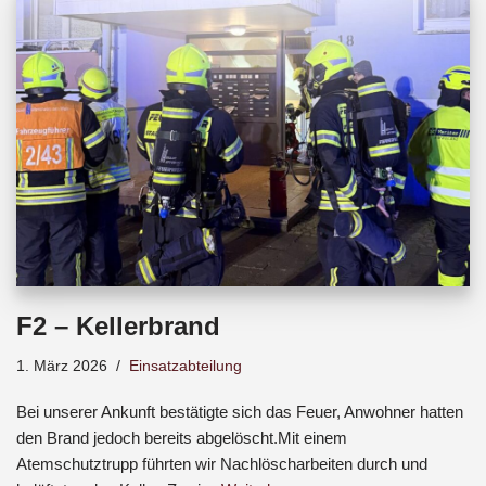
b
s
a
o
A
d
o
p
s
k
p
F2 – Kellerbrand
1. März 2026
Einsatzabteilung
Bei unserer Ankunft bestätigte sich das Feuer, Anwohner hatten
den Brand jedoch bereits abgelöscht.Mit einem
Atemschutztrupp führten wir Nachlöscharbeiten durch und