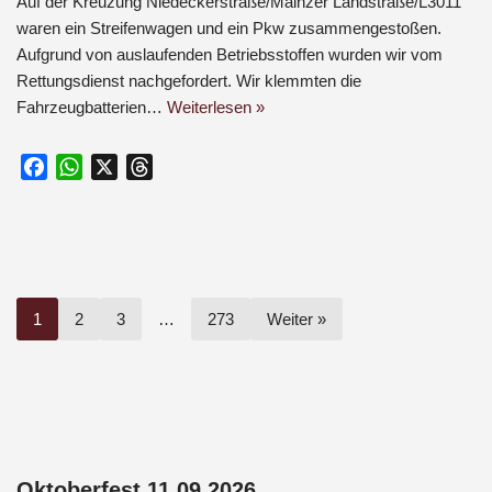
Auf der Kreuzung Niedeckerstraße/Mainzer Landstraße/L3011
waren ein Streifenwagen und ein Pkw zusammengestoßen.
Aufgrund von auslaufenden Betriebsstoffen wurden wir vom
Rettungsdienst nachgefordert. Wir klemmten die
Fahrzeugbatterien…
Weiterlesen »
F
W
X
T
a
h
h
c
a
r
e
t
e
b
s
a
o
A
d
1
2
3
…
273
Weiter »
o
p
s
k
p
Oktoberfest 11.09.2026