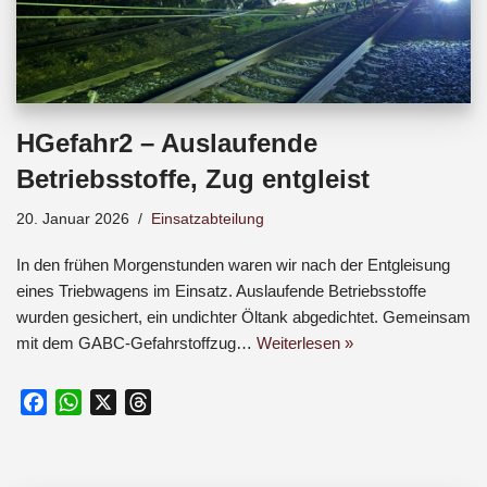
HGefahr2 – Auslaufende
Betriebsstoffe, Zug entgleist
20. Januar 2026
Einsatzabteilung
In den frühen Morgenstunden waren wir nach der Entgleisung
eines Triebwagens im Einsatz. Auslaufende Betriebsstoffe
wurden gesichert, ein undichter Öltank abgedichtet. Gemeinsam
mit dem GABC-Gefahrstoffzug…
Weiterlesen »
F
W
X
T
a
h
h
c
a
r
e
t
e