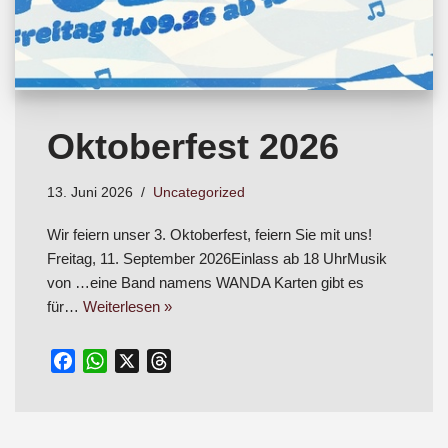
Oktoberfest 2026
13. Juni 2026
Uncategorized
Wir feiern unser 3. Oktoberfest, feiern Sie mit uns!
Freitag, 11. September 2026Einlass ab 18 UhrMusik
von …eine Band namens WANDA Karten gibt es
für…
Weiterlesen »
F
W
X
T
a
h
h
c
a
r
e
t
e