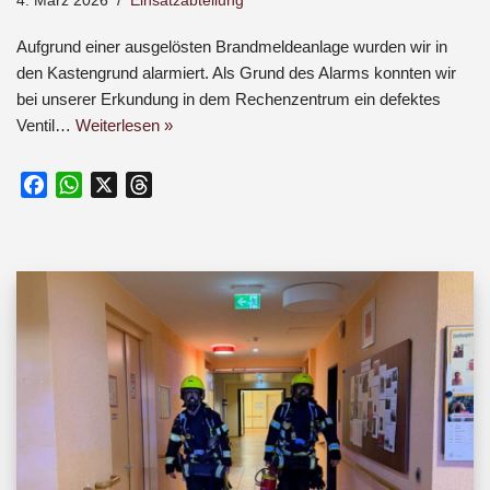
4. März 2026
Einsatzabteilung
Aufgrund einer ausgelösten Brandmeldeanlage wurden wir in
den Kastengrund alarmiert. Als Grund des Alarms konnten wir
bei unserer Erkundung in dem Rechenzentrum ein defektes
Ventil…
Weiterlesen »
F
W
X
T
a
h
h
c
a
r
e
t
e
b
s
a
o
A
d
o
p
s
k
p