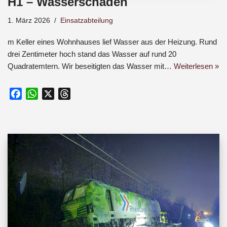
H1 – Wasserschaden
1. März 2026
Einsatzabteilung
m Keller eines Wohnhauses lief Wasser aus der Heizung. Rund
drei Zentimeter hoch stand das Wasser auf rund 20
Quadratemtern. Wir beseitigten das Wasser mit…
Weiterlesen »
F
W
X
T
a
h
h
c
a
r
e
t
e
b
s
a
o
A
d
o
p
s
k
p