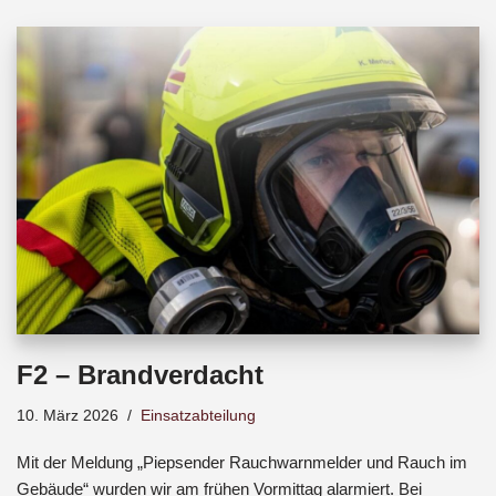
b
s
a
o
A
d
o
p
s
k
p
F2 – Brandverdacht
10. März 2026
Einsatzabteilung
Mit der Meldung „Piepsender Rauchwarnmelder und Rauch im
Gebäude“ wurden wir am frühen Vormittag alarmiert. Bei