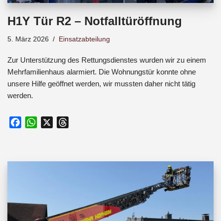
H1Y Tür R2 – Notfalltüröffnung
5. März 2026
Einsatzabteilung
Zur Unterstützung des Rettungsdienstes wurden wir zu einem
Mehrfamilienhaus alarmiert. Die Wohnungstür konnte ohne
unsere Hilfe geöffnet werden, wir mussten daher nicht tätig
werden.
F
W
X
T
a
h
h
c
a
r
e
t
e
b
s
a
o
A
d
o
p
s
k
p