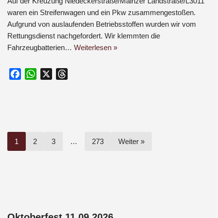
Auf der Kreuzung Niedeckerstraße/Mainzer Landstraße/L3011
waren ein Streifenwagen und ein Pkw zusammengestoßen.
Aufgrund von auslaufenden Betriebsstoffen wurden wir vom
Rettungsdienst nachgefordert. Wir klemmten die
Fahrzeugbatterien…
Weiterlesen »
F
W
X
T
a
h
h
c
a
r
e
t
e
b
s
a
o
A
d
1
2
3
…
273
Weiter »
o
p
s
k
p
Oktoberfest 11.09.2026