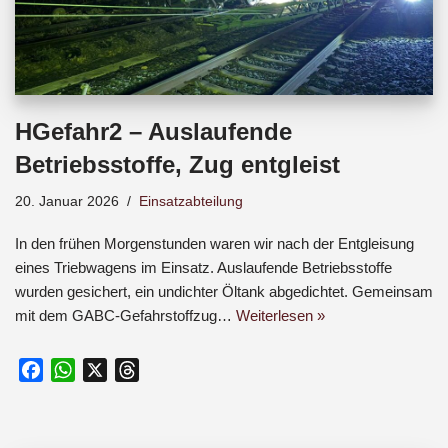
HGefahr2 – Auslaufende
Betriebsstoffe, Zug entgleist
20. Januar 2026
Einsatzabteilung
In den frühen Morgenstunden waren wir nach der Entgleisung
eines Triebwagens im Einsatz. Auslaufende Betriebsstoffe
wurden gesichert, ein undichter Öltank abgedichtet. Gemeinsam
mit dem GABC-Gefahrstoffzug…
Weiterlesen »
F
W
X
T
a
h
h
c
a
r
e
t
e