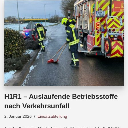
b
s
a
o
A
d
o
p
s
k
p
H1R1 – Auslaufende Betriebsstoffe
nach Verkehrsunfall
2. Januar 2026
Einsatzabteilung