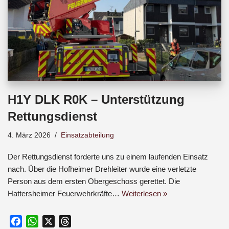
H1Y DLK R0K – Unterstützung
Rettungsdienst
4. März 2026
Einsatzabteilung
Der Rettungsdienst forderte uns zu einem laufenden Einsatz
nach. Über die Hofheimer Drehleiter wurde eine verletzte
Person aus dem ersten Obergeschoss gerettet. Die
Hattersheimer Feuerwehrkräfte…
Weiterlesen »
F
W
X
T