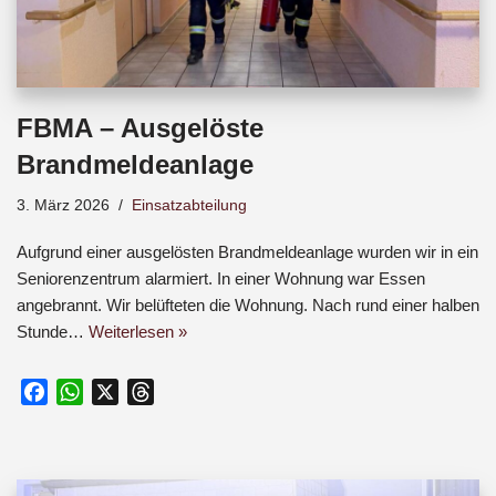
FBMA – Ausgelöste
Brandmeldeanlage
3. März 2026
Einsatzabteilung
Aufgrund einer ausgelösten Brandmeldeanlage wurden wir in ein
Seniorenzentrum alarmiert. In einer Wohnung war Essen
angebrannt. Wir belüfteten die Wohnung. Nach rund einer halben
Stunde…
Weiterlesen »
F
W
X
T
a
h
h
c
a
r
e
t
e