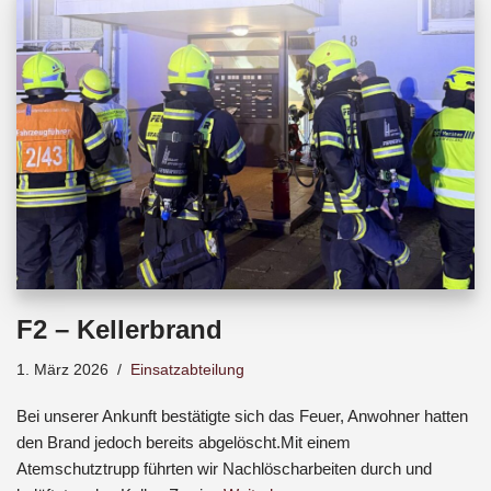
b
s
a
o
A
d
o
p
s
k
p
F2 – Kellerbrand
1. März 2026
Einsatzabteilung
Bei unserer Ankunft bestätigte sich das Feuer, Anwohner hatten
den Brand jedoch bereits abgelöscht.Mit einem
Atemschutztrupp führten wir Nachlöscharbeiten durch und