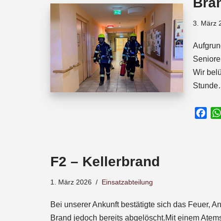
Bra
o
p
s
k
p
3. März 
Aufgrun
Seniore
Wir bel
Stund
F
a
c
e
F2 – Kellerbrand
b
o
1. März 2026
Einsatzabteilung
o
k
Bei unserer Ankunft bestätigte sich das Feuer, 
Brand jedoch bereits abgelöscht.Mit einem Atems