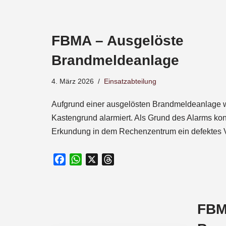
a
c
e
FBMA – Ausgelöste
b
o
Brandmeldeanlage
o
k
4. März 2026
Einsatzabteilung
Aufgrund einer ausgelösten Brandmeldeanlage w
Kastengrund alarmiert. Als Grund des Alarms kon
Erkundung in dem Rechenzentrum ein defektes 
F
W
X
T
a
h
h
c
a
r
e
t
e
FBM
b
s
a
o
A
d