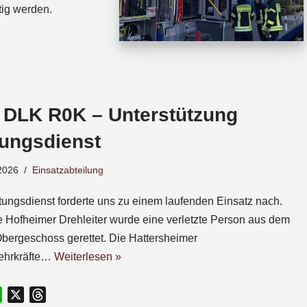
tig werden.
 DLK R0K – Unterstützung
tungsdienst
2026
Einsatzabteilung
tungsdienst forderte uns zu einem laufenden Einsatz nach.
e Hofheimer Drehleiter wurde eine verletzte Person aus dem
Obergeschoss gerettet. Die Hattersheimer
ehrkräfte…
Weiterlesen »
W
X
T