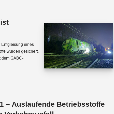
t
e
s
a
A
d
ist
p
s
p
 Entgleisung eines
ffe wurden gesichert,
it dem GABC-
 – Auslaufende Betriebsstoffe