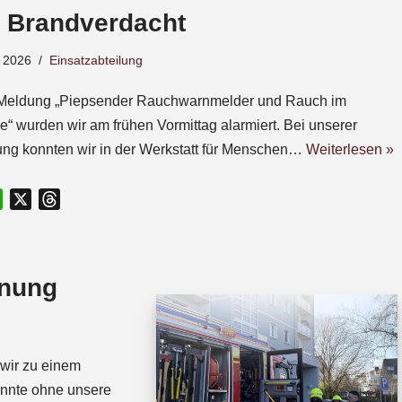
– Brandverdacht
 2026
Einsatzabteilung
 Meldung „Piepsender Rauchwarnmelder und Rauch im
“ wurden wir am frühen Vormittag alarmiert. Bei unserer
ng konnten wir in der Werkstatt für Menschen…
Weiterlesen »
W
X
T
h
h
a
r
t
e
fnung
s
a
A
d
p
s
p
wir zu einem
onnte ohne unsere