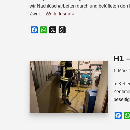
wir Nachlöscharbeiten durch und belüfteten den K
Zwei…
Weiterlesen »
F
W
X
T
a
h
h
c
a
r
e
t
e
H1 
b
s
a
o
A
d
1. März 
o
p
s
k
p
m Kelle
Zentime
beseiti
F
a
c