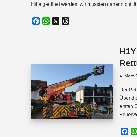
Hilfe geöffnet werden, wir mussten daher nicht tä
F
W
X
T
a
h
h
c
a
r
e
t
e
H1Y
b
s
a
o
A
d
Ret
o
p
s
k
p
4. März 
Der Ret
Über di
ersten 
Feuerw
F