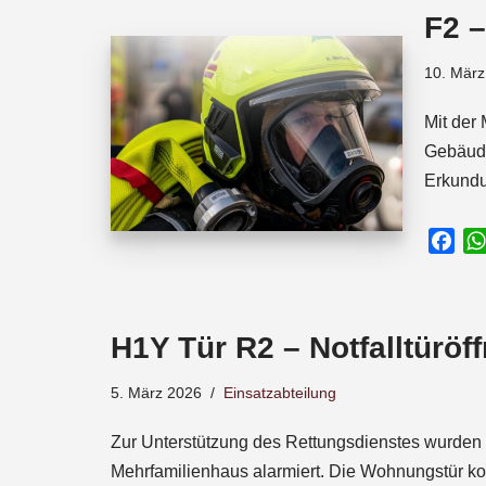
o
A
d
F2 
o
p
s
k
p
10. März
Mit der
Gebäude
Erkundu
F
a
c
e
H1Y Tür R2 – Notfalltüröf
b
o
5. März 2026
Einsatzabteilung
o
k
Zur Unterstützung des Rettungsdienstes wurden 
Mehrfamilienhaus alarmiert. Die Wohnungstür k