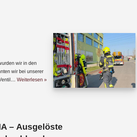
h
h
a
r
t
e
s
a
A
d
p
s
p
urden wir in den
nten wir bei unserer
Ventil…
Weiterlesen »
A – Ausgelöste