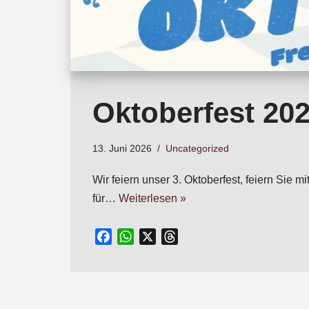
Oktoberfest 20
13. Juni 2026
Uncategorized
Wir feiern unser 3. Oktoberfest, feiern Si
für…
Weiterlesen »
F
W
X
T
a
h
h
c
a
r
e
t
e
b
s
a