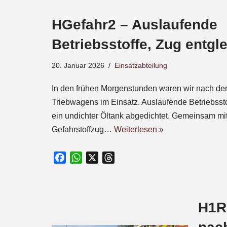
e
HGefahr2 – Auslaufende
b
o
Betriebsstoffe, Zug entgle
o
k
20. Januar 2026
Einsatzabteilung
In den frühen Morgenstunden waren wir nach der
Triebwagens im Einsatz. Auslaufende Betriebssto
ein undichter Öltank abgedichtet. Gemeinsam m
Gefahrstoffzug…
Weiterlesen »
F
W
X
T
a
h
h
c
a
r
e
t
e
H1R1
b
s
a
o
A
d