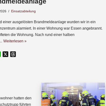
ndmeldeanlage
2026
Einsatzabteilung
d einer ausgelösten Brandmeldeanlage wurden wir in ein
nzentrum alarmiert. In einer Wohnung war Essen angebrannt.
üfteten die Wohnung. Nach rund einer halben
e…
Weiterlesen »
W
X
T
h
h
a
r
t
e
s
a
A
d
p
s
p
Anwohner hatten den
chutztrupp führten