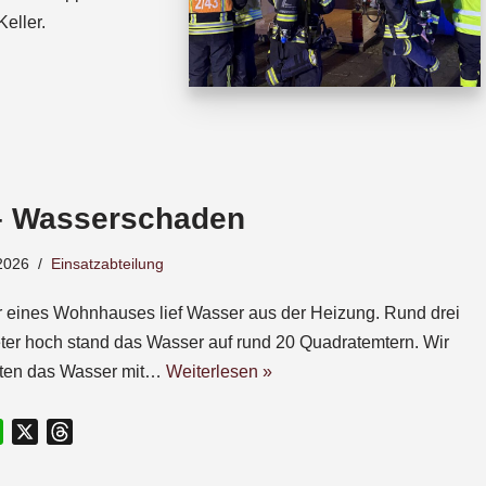
eller.
– Wasserschaden
2026
Einsatzabteilung
r eines Wohnhauses lief Wasser aus der Heizung. Rund drei
ter hoch stand das Wasser auf rund 20 Quadratemtern. Wir
gten das Wasser mit…
Weiterlesen »
W
X
T
h
h
a
r