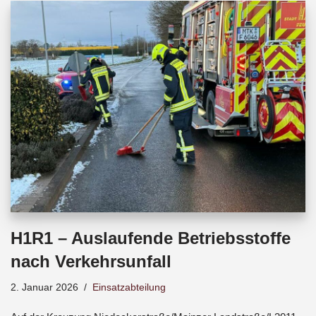
b
s
a
o
A
d
o
p
s
k
p
H1R1 – Auslaufende Betriebsstoffe
nach Verkehrsunfall
2. Januar 2026
Einsatzabteilung