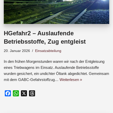
HGefahr2 – Auslaufende
Betriebsstoffe, Zug entgleist
20. Januar 2026
Einsatzabteilung
In den frühen Morgenstunden waren wir nach der Entgleisung
eines Triebwagens im Einsatz. Auslaufende Betriebsstoffe
wurden gesichert, ein undichter Öltank abgedichtet. Gemeinsam
mit dem GABC-Gefahrstoffzug…
Weiterlesen »
F
W
X
T
a
h
h
c
a
r
e
t
e