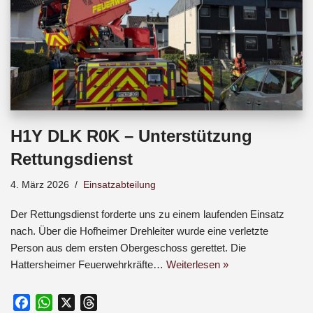
H1Y DLK R0K – Unterstützung
Rettungsdienst
4. März 2026
Einsatzabteilung
Der Rettungsdienst forderte uns zu einem laufenden Einsatz
nach. Über die Hofheimer Drehleiter wurde eine verletzte
Person aus dem ersten Obergeschoss gerettet. Die
Hattersheimer Feuerwehrkräfte…
Weiterlesen »
F
W
X
T