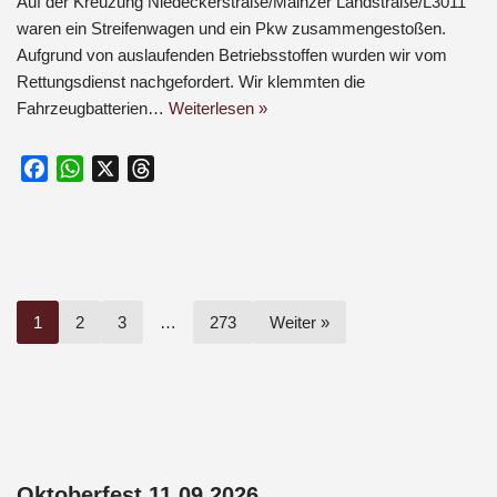
Auf der Kreuzung Niedeckerstraße/Mainzer Landstraße/L3011
waren ein Streifenwagen und ein Pkw zusammengestoßen.
Aufgrund von auslaufenden Betriebsstoffen wurden wir vom
Rettungsdienst nachgefordert. Wir klemmten die
Fahrzeugbatterien…
Weiterlesen »
F
W
X
T
a
h
h
c
a
r
e
t
e
b
s
a
o
A
d
1
2
3
…
273
Weiter »
o
p
s
k
p
Oktoberfest 11.09.2026