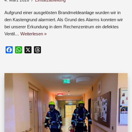
4. März 2026
Einsatzabteilung
Aufgrund einer ausgelösten Brandmeldeanlage wurden wir in
den Kastengrund alarmiert. Als Grund des Alarms konnten wir
bei unserer Erkundung in dem Rechenzentrum ein defektes
Ventil…
Weiterlesen »
F
W
X
T
a
h
h
c
a
r
e
t
e
b
s
a
o
A
d
o
p
s
k
p