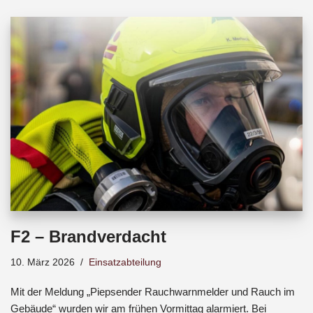
b
s
a
o
A
d
o
p
s
k
p
F2 – Brandverdacht
10. März 2026
Einsatzabteilung
Mit der Meldung „Piepsender Rauchwarnmelder und Rauch im
Gebäude“ wurden wir am frühen Vormittag alarmiert. Bei