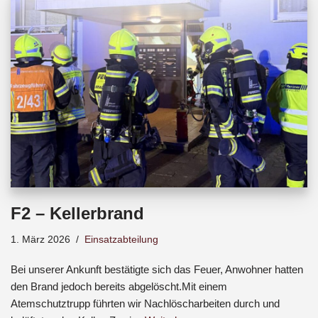
b
s
a
o
A
d
o
p
s
k
p
F2 – Kellerbrand
1. März 2026
Einsatzabteilung
Bei unserer Ankunft bestätigte sich das Feuer, Anwohner hatten
den Brand jedoch bereits abgelöscht.Mit einem
Atemschutztrupp führten wir Nachlöscharbeiten durch und