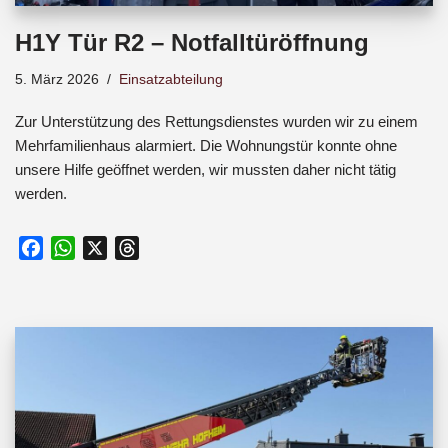
H1Y Tür R2 – Notfalltüröffnung
5. März 2026
Einsatzabteilung
Zur Unterstützung des Rettungsdienstes wurden wir zu einem
Mehrfamilienhaus alarmiert. Die Wohnungstür konnte ohne
unsere Hilfe geöffnet werden, wir mussten daher nicht tätig
werden.
F
W
X
T
a
h
h
c
a
r
e
t
e
b
s
a
o
A
d
o
p
s
k
p