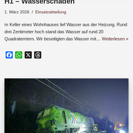
H1 – Wasserschaden
1. März 2026
Einsatzabteilung
m Keller eines Wohnhauses lief Wasser aus der Heizung. Rund
drei Zentimeter hoch stand das Wasser auf rund 20
Quadratemtern. Wir beseitigten das Wasser mit…
Weiterlesen »
F
W
X
T
a
h
h
c
a
r
e
t
e
b
s
a
o
A
d
o
p
s
k
p