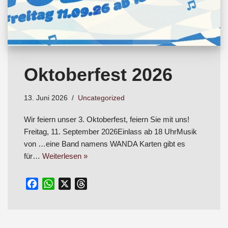
Oktoberfest 2026
13. Juni 2026
Uncategorized
Wir feiern unser 3. Oktoberfest, feiern Sie mit uns!
Freitag, 11. September 2026Einlass ab 18 UhrMusik
von …eine Band namens WANDA Karten gibt es
für…
Weiterlesen »
F
W
X
T
a
h
h
c
a
r
e
t
e