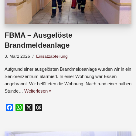
FBMA – Ausgelöste
Brandmeldeanlage
3. März 2026
Einsatzabteilung
Aufgrund einer ausgelösten Brandmeldeanlage wurden wir in ein
Seniorenzentrum alarmiert. In einer Wohnung war Essen
angebrannt. Wir belüfteten die Wohnung. Nach rund einer halben
Stunde…
Weiterlesen »
F
W
X
T
a
h
h
c
a
r
e
t
e