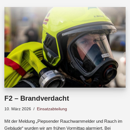
b
s
a
o
A
d
o
p
s
k
p
F2 – Brandverdacht
10. März 2026
Einsatzabteilung
Mit der Meldung „Piepsender Rauchwarnmelder und Rauch im
Gebäude“ wurden wir am frühen Vormittag alarmiert. Bei