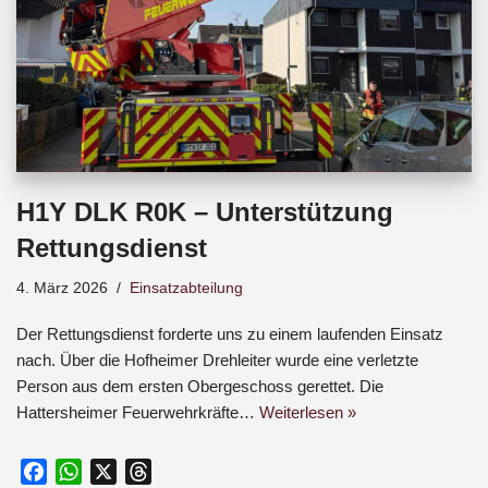
H1Y DLK R0K – Unterstützung
Rettungsdienst
4. März 2026
Einsatzabteilung
Der Rettungsdienst forderte uns zu einem laufenden Einsatz
nach. Über die Hofheimer Drehleiter wurde eine verletzte
Person aus dem ersten Obergeschoss gerettet. Die
Hattersheimer Feuerwehrkräfte…
Weiterlesen »
F
W
X
T