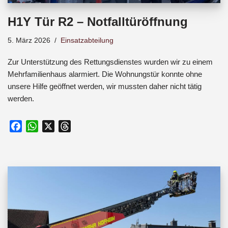
H1Y Tür R2 – Notfalltüröffnung
5. März 2026
Einsatzabteilung
Zur Unterstützung des Rettungsdienstes wurden wir zu einem
Mehrfamilienhaus alarmiert. Die Wohnungstür konnte ohne
unsere Hilfe geöffnet werden, wir mussten daher nicht tätig
werden.
F
W
X
T
a
h
h
c
a
r
e
t
e
b
s
a
o
A
d
o
p
s
k
p