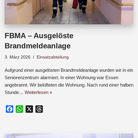
FBMA – Ausgelöste
Brandmeldeanlage
3. März 2026
Einsatzabteilung
Aufgrund einer ausgelösten Brandmeldeanlage wurden wir in ein
Seniorenzentrum alarmiert. In einer Wohnung war Essen
angebrannt. Wir belüfteten die Wohnung. Nach rund einer halben
Stunde…
Weiterlesen »
F
W
X
T
a
h
h
c
a
r
e
t
e