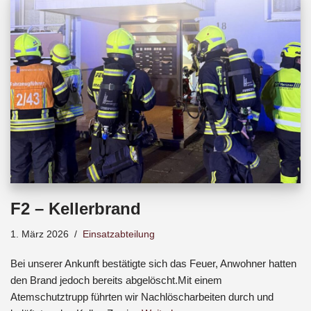
b
s
a
o
A
d
o
p
s
k
p
F2 – Kellerbrand
1. März 2026
Einsatzabteilung
Bei unserer Ankunft bestätigte sich das Feuer, Anwohner hatten
den Brand jedoch bereits abgelöscht.Mit einem
Atemschutztrupp führten wir Nachlöscharbeiten durch und