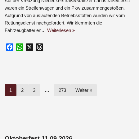
Auf der Kreuzung Niedeckerstraße/Mainzer Landstraße/L3011
waren ein Streifenwagen und ein Pkw zusammengestoßen.
Aufgrund von auslaufenden Betriebsstoffen wurden wir vom
Rettungsdienst nachgefordert. Wir klemmten die
Fahrzeugbatterien…
Weiterlesen »
F
W
X
T
a
h
h
c
a
r
e
t
e
b
s
a
o
A
d
1
2
3
…
273
Weiter »
o
p
s
k
p
Oktoberfest 11.09.2026