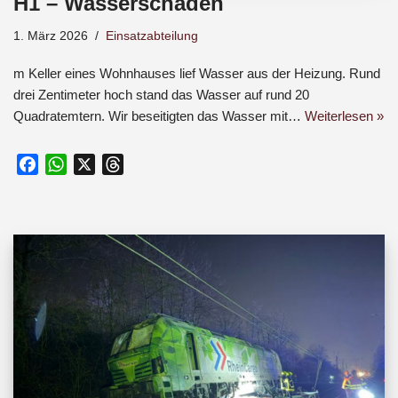
H1 – Wasserschaden
1. März 2026
Einsatzabteilung
m Keller eines Wohnhauses lief Wasser aus der Heizung. Rund
drei Zentimeter hoch stand das Wasser auf rund 20
Quadratemtern. Wir beseitigten das Wasser mit…
Weiterlesen »
F
W
X
T
a
h
h
c
a
r
e
t
e
b
s
a
o
A
d
o
p
s
k
p