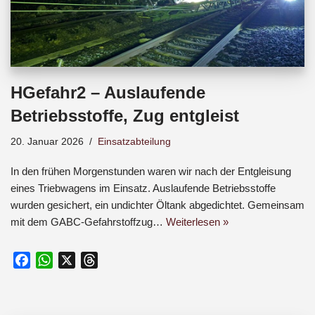
HGefahr2 – Auslaufende
Betriebsstoffe, Zug entgleist
20. Januar 2026
Einsatzabteilung
In den frühen Morgenstunden waren wir nach der Entgleisung
eines Triebwagens im Einsatz. Auslaufende Betriebsstoffe
wurden gesichert, ein undichter Öltank abgedichtet. Gemeinsam
mit dem GABC-Gefahrstoffzug…
Weiterlesen »
F
W
X
T
a
h
h
c
a
r
e
t
e