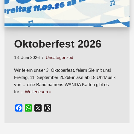
Oktoberfest 2026
13. Juni 2026
Uncategorized
Wir feiern unser 3. Oktoberfest, feiern Sie mit uns!
Freitag, 11. September 2026Einlass ab 18 UhrMusik
von …eine Band namens WANDA Karten gibt es
für…
Weiterlesen »
F
W
X
T
a
h
h
c
a
r
e
t
e