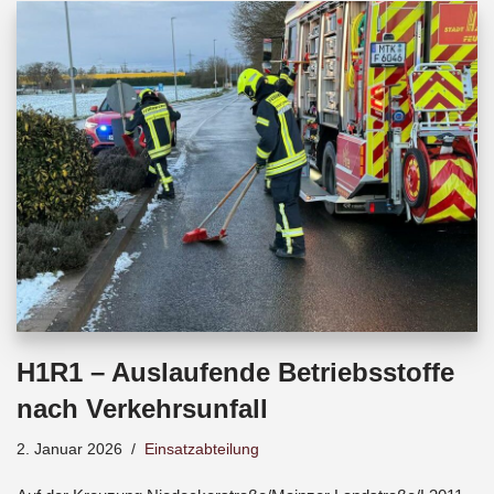
b
s
a
o
A
d
o
p
s
k
p
H1R1 – Auslaufende Betriebsstoffe
nach Verkehrsunfall
2. Januar 2026
Einsatzabteilung