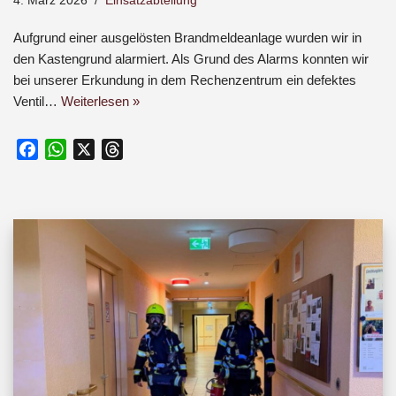
4. März 2026
Einsatzabteilung
Aufgrund einer ausgelösten Brandmeldeanlage wurden wir in
den Kastengrund alarmiert. Als Grund des Alarms konnten wir
bei unserer Erkundung in dem Rechenzentrum ein defektes
Ventil…
Weiterlesen »
F
W
X
T
a
h
h
c
a
r
e
t
e
b
s
a
o
A
d
o
p
s
k
p