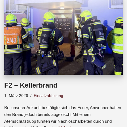
b
s
a
o
A
d
o
p
s
k
p
F2 – Kellerbrand
1. März 2026
Einsatzabteilung
Bei unserer Ankunft bestätigte sich das Feuer, Anwohner hatten
den Brand jedoch bereits abgelöscht.Mit einem
Atemschutztrupp führten wir Nachlöscharbeiten durch und