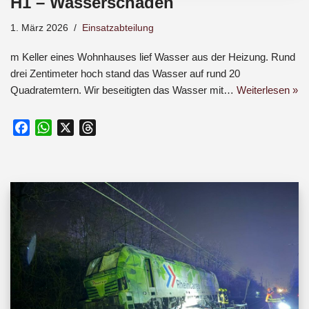
H1 – Wasserschaden
1. März 2026
Einsatzabteilung
m Keller eines Wohnhauses lief Wasser aus der Heizung. Rund
drei Zentimeter hoch stand das Wasser auf rund 20
Quadratemtern. Wir beseitigten das Wasser mit…
Weiterlesen »
F
W
X
T
a
h
h
c
a
r
e
t
e
b
s
a
o
A
d
o
p
s
k
p