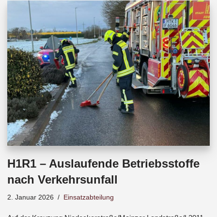
b
s
a
o
A
d
o
p
s
k
p
H1R1 – Auslaufende Betriebsstoffe
nach Verkehrsunfall
2. Januar 2026
Einsatzabteilung