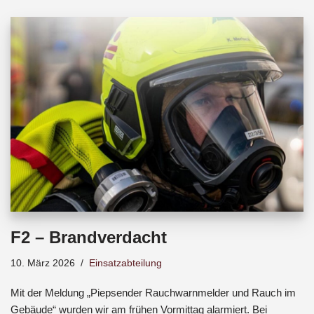
b
s
a
o
A
d
o
p
s
k
p
F2 – Brandverdacht
10. März 2026
Einsatzabteilung
Mit der Meldung „Piepsender Rauchwarnmelder und Rauch im
Gebäude“ wurden wir am frühen Vormittag alarmiert. Bei