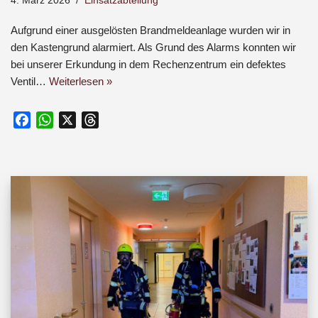
4. März 2026
Einsatzabteilung
Aufgrund einer ausgelösten Brandmeldeanlage wurden wir in
den Kastengrund alarmiert. Als Grund des Alarms konnten wir
bei unserer Erkundung in dem Rechenzentrum ein defektes
Ventil…
Weiterlesen »
F
W
X
T
a
h
h
c
a
r
e
t
e
b
s
a
o
A
d
o
p
s
k
p