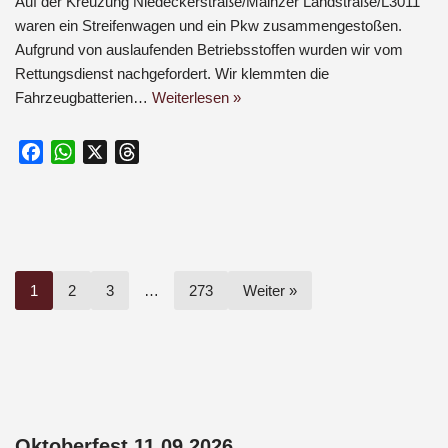
Auf der Kreuzung Niedeckerstraße/Mainzer Landstraße/L3011
waren ein Streifenwagen und ein Pkw zusammengestoßen.
Aufgrund von auslaufenden Betriebsstoffen wurden wir vom
Rettungsdienst nachgefordert. Wir klemmten die
Fahrzeugbatterien…
Weiterlesen »
F
W
X
T
a
h
h
c
a
r
e
t
e
b
s
a
o
A
d
1
2
3
…
273
Weiter »
o
p
s
k
p
Oktoberfest 11.09.2026