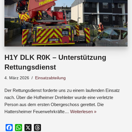
H1Y DLK R0K – Unterstützung
Rettungsdienst
4. März 2026
Einsatzabteilung
Der Rettungsdienst forderte uns zu einem laufenden Einsatz
nach. Über die Hofheimer Drehleiter wurde eine verletzte
Person aus dem ersten Obergeschoss gerettet. Die
Hattersheimer Feuerwehrkräfte…
Weiterlesen »
F
W
X
T