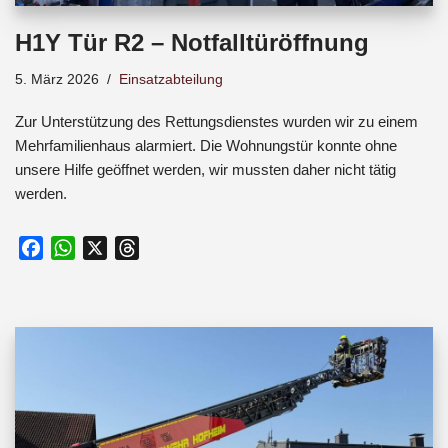
H1Y Tür R2 – Notfalltüröffnung
5. März 2026
Einsatzabteilung
Zur Unterstützung des Rettungsdienstes wurden wir zu einem
Mehrfamilienhaus alarmiert. Die Wohnungstür konnte ohne
unsere Hilfe geöffnet werden, wir mussten daher nicht tätig
werden.
F
W
X
T
a
h
h
c
a
r
e
t
e
b
s
a
o
A
d
o
p
s
k
p