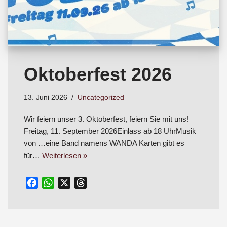
Oktoberfest 2026
13. Juni 2026
Uncategorized
Wir feiern unser 3. Oktoberfest, feiern Sie mit uns!
Freitag, 11. September 2026Einlass ab 18 UhrMusik
von …eine Band namens WANDA Karten gibt es
für…
Weiterlesen »
F
W
X
T
a
h
h
c
a
r
e
t
e