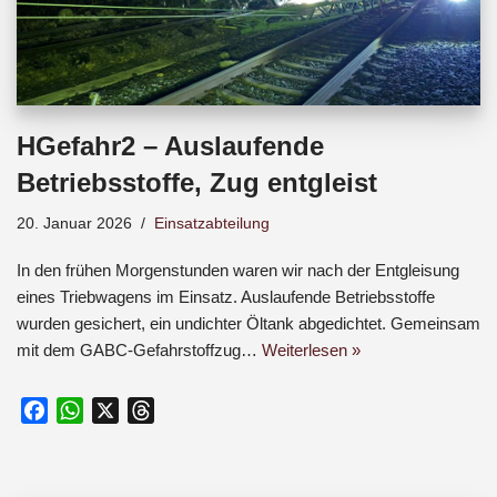
HGefahr2 – Auslaufende
Betriebsstoffe, Zug entgleist
20. Januar 2026
Einsatzabteilung
In den frühen Morgenstunden waren wir nach der Entgleisung
eines Triebwagens im Einsatz. Auslaufende Betriebsstoffe
wurden gesichert, ein undichter Öltank abgedichtet. Gemeinsam
mit dem GABC-Gefahrstoffzug…
Weiterlesen »
F
W
X
T
a
h
h
c
a
r
e
t
e