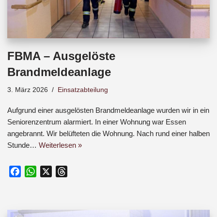
FBMA – Ausgelöste
Brandmeldeanlage
3. März 2026
Einsatzabteilung
Aufgrund einer ausgelösten Brandmeldeanlage wurden wir in ein
Seniorenzentrum alarmiert. In einer Wohnung war Essen
angebrannt. Wir belüfteten die Wohnung. Nach rund einer halben
Stunde…
Weiterlesen »
F
W
X
T
a
h
h
c
a
r
e
t
e