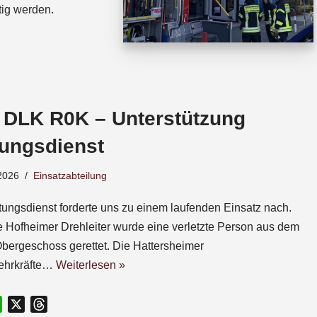
tig werden.
 DLK R0K – Unterstützung
tungsdienst
2026
Einsatzabteilung
tungsdienst forderte uns zu einem laufenden Einsatz nach.
e Hofheimer Drehleiter wurde eine verletzte Person aus dem
Obergeschoss gerettet. Die Hattersheimer
ehrkräfte…
Weiterlesen »
W
X
T