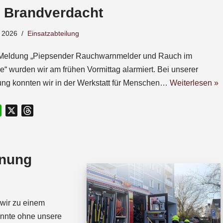
– Brandverdacht
 2026
Einsatzabteilung
 Meldung „Piepsender Rauchwarnmelder und Rauch im
“ wurden wir am frühen Vormittag alarmiert. Bei unserer
ng konnten wir in der Werkstatt für Menschen…
Weiterlesen »
W
X
T
h
h
a
r
t
e
fnung
s
a
A
d
p
s
p
wir zu einem
onnte ohne unsere