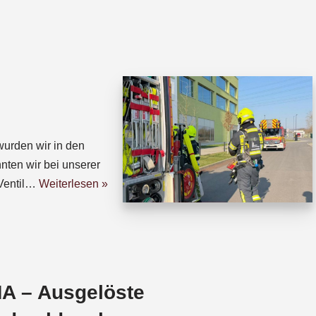
h
h
a
r
t
e
s
a
A
d
p
s
p
urden wir in den
nten wir bei unserer
Ventil…
Weiterlesen »
A – Ausgelöste