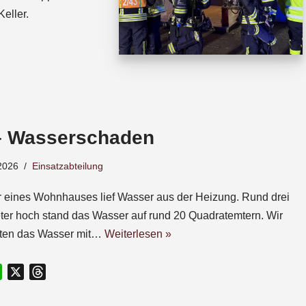
eller.
– Wasserschaden
2026
Einsatzabteilung
r eines Wohnhauses lief Wasser aus der Heizung. Rund drei
ter hoch stand das Wasser auf rund 20 Quadratemtern. Wir
gten das Wasser mit…
Weiterlesen »
W
X
T
h
h
a
r