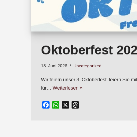
Oktoberfest 20
13. Juni 2026
Uncategorized
Wir feiern unser 3. Oktoberfest, feiern Si
für…
Weiterlesen »
F
W
X
T
a
h
h
c
a
r
e
t
e
b
s
a