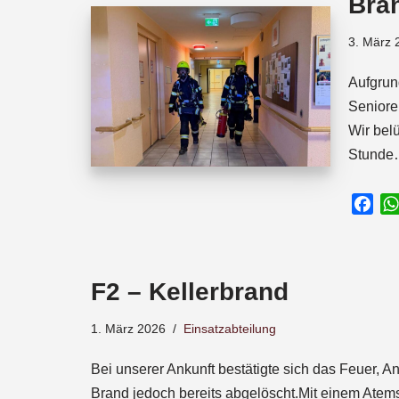
Bra
o
p
s
k
p
3. März 
Aufgrun
Seniore
Wir bel
Stund
F
a
c
e
F2 – Kellerbrand
b
o
1. März 2026
Einsatzabteilung
o
k
Bei unserer Ankunft bestätigte sich das Feuer, 
Brand jedoch bereits abgelöscht.Mit einem Atems