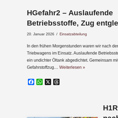
e
HGefahr2 – Auslaufende
b
o
Betriebsstoffe, Zug entgle
o
k
20. Januar 2026
Einsatzabteilung
In den frühen Morgenstunden waren wir nach der
Triebwagens im Einsatz. Auslaufende Betriebssto
ein undichter Öltank abgedichtet. Gemeinsam m
Gefahrstoffzug…
Weiterlesen »
F
W
X
T
a
h
h
c
a
r
e
t
e
H1R1
b
s
a
o
A
d