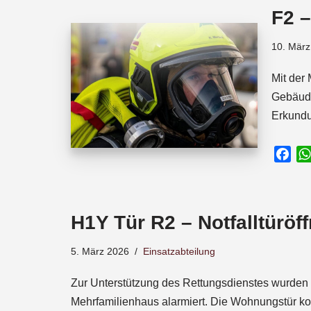
o
A
d
F2 
o
p
s
k
p
10. März
Mit der
Gebäude
Erkundu
F
a
c
e
H1Y Tür R2 – Notfalltüröf
b
o
5. März 2026
Einsatzabteilung
o
k
Zur Unterstützung des Rettungsdienstes wurden 
Mehrfamilienhaus alarmiert. Die Wohnungstür k