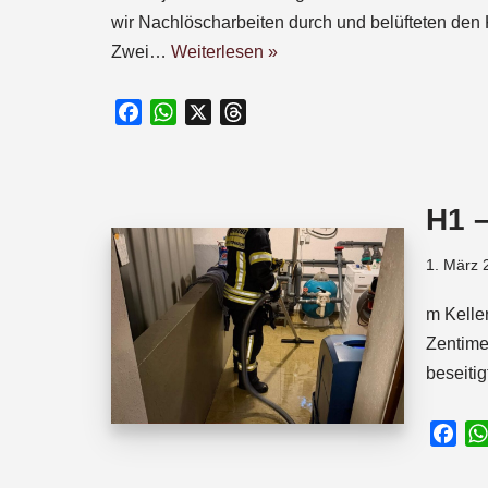
wir Nachlöscharbeiten durch und belüfteten den K
Zwei…
Weiterlesen »
F
W
X
T
a
h
h
c
a
r
e
t
e
H1 
b
s
a
o
A
d
1. März 
o
p
s
k
p
m Kelle
Zentime
beseiti
F
a
c