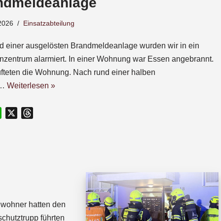
ndmeldeanlage
2026
Einsatzabteilung
d einer ausgelösten Brandmeldeanlage wurden wir in ein
nzentrum alarmiert. In einer Wohnung war Essen angebrannt.
üfteten die Wohnung. Nach rund einer halben
e…
Weiterlesen »
W
X
T
h
h
a
r
t
e
s
a
A
d
p
s
p
Anwohner hatten den
chutztrupp führten