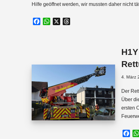
Hilfe geöffnet werden, wir mussten daher nicht tä
F
W
X
T
a
h
h
c
a
r
e
t
e
H1Y
b
s
a
o
A
d
Ret
o
p
s
k
p
4. März 
Der Ret
Über di
ersten 
Feuerw
F