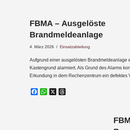
a
c
e
FBMA – Ausgelöste
b
o
Brandmeldeanlage
o
k
4. März 2026
Einsatzabteilung
Aufgrund einer ausgelösten Brandmeldeanlage w
Kastengrund alarmiert. Als Grund des Alarms kon
Erkundung in dem Rechenzentrum ein defektes 
F
W
X
T
a
h
h
c
a
r
e
t
e
FBM
b
s
a
o
A
d