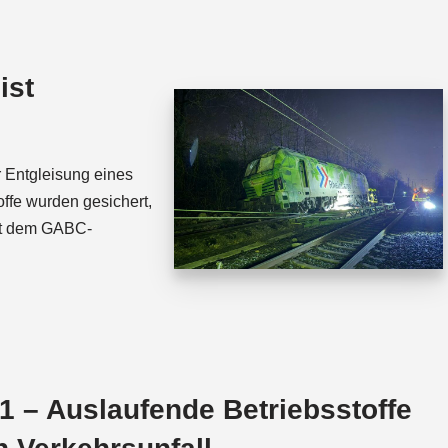
t
e
s
a
A
d
ist
p
s
p
 Entgleisung eines
ffe wurden gesichert,
it dem GABC-
 – Auslaufende Betriebsstoffe