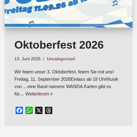
Oktoberfest 2026
13. Juni 2026
Uncategorized
Wir feiern unser 3. Oktoberfest, feiern Sie mit uns!
Freitag, 11. September 2026Einlass ab 18 UhrMusik
von …eine Band namens WANDA Karten gibt es
für…
Weiterlesen »
F
W
X
T
a
h
h
c
a
r
e
t
e