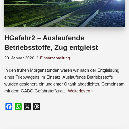
HGefahr2 – Auslaufende
Betriebsstoffe, Zug entgleist
20. Januar 2026
Einsatzabteilung
In den frühen Morgenstunden waren wir nach der Entgleisung
eines Triebwagens im Einsatz. Auslaufende Betriebsstoffe
wurden gesichert, ein undichter Öltank abgedichtet. Gemeinsam
mit dem GABC-Gefahrstoffzug…
Weiterlesen »
F
W
X
T
a
h
h
c
a
r
e
t
e