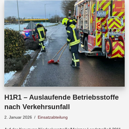
b
s
a
o
A
d
o
p
s
k
p
H1R1 – Auslaufende Betriebsstoffe
nach Verkehrsunfall
2. Januar 2026
Einsatzabteilung