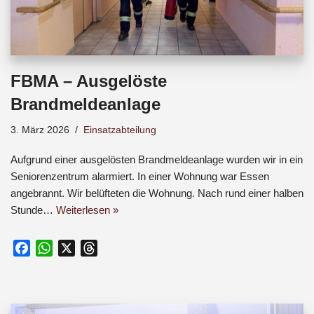
FBMA – Ausgelöste
Brandmeldeanlage
3. März 2026
Einsatzabteilung
Aufgrund einer ausgelösten Brandmeldeanlage wurden wir in ein
Seniorenzentrum alarmiert. In einer Wohnung war Essen
angebrannt. Wir belüfteten die Wohnung. Nach rund einer halben
Stunde…
Weiterlesen »
F
W
X
T
a
h
h
c
a
r
e
t
e