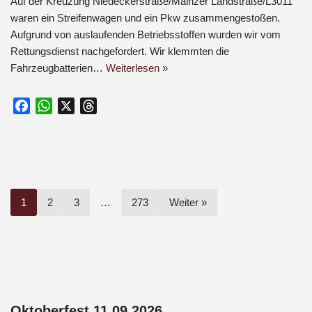
Auf der Kreuzung Niedeckerstraße/Mainzer Landstraße/L3011
waren ein Streifenwagen und ein Pkw zusammengestoßen.
Aufgrund von auslaufenden Betriebsstoffen wurden wir vom
Rettungsdienst nachgefordert. Wir klemmten die
Fahrzeugbatterien…
Weiterlesen »
F
W
X
T
a
h
h
c
a
r
e
t
e
b
s
a
o
A
d
1
2
3
…
273
Weiter »
o
p
s
k
p
Oktoberfest 11.09.2026