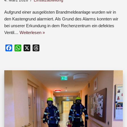
4. März 2026
Einsatzabteilung
Aufgrund einer ausgelösten Brandmeldeanlage wurden wir in
den Kastengrund alarmiert. Als Grund des Alarms konnten wir
bei unserer Erkundung in dem Rechenzentrum ein defektes
Ventil…
Weiterlesen »
F
W
X
T
a
h
h
c
a
r
e
t
e
b
s
a
o
A
d
o
p
s
k
p