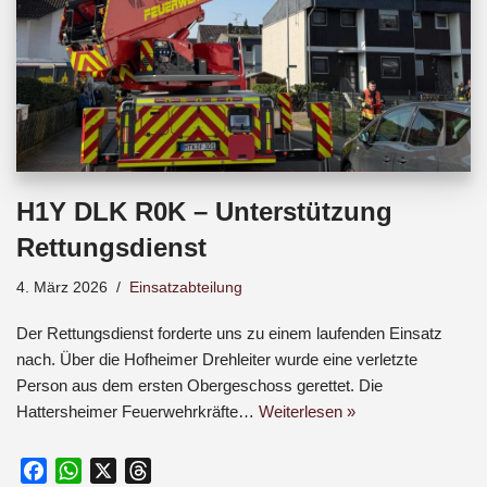
H1Y DLK R0K – Unterstützung
Rettungsdienst
4. März 2026
Einsatzabteilung
Der Rettungsdienst forderte uns zu einem laufenden Einsatz
nach. Über die Hofheimer Drehleiter wurde eine verletzte
Person aus dem ersten Obergeschoss gerettet. Die
Hattersheimer Feuerwehrkräfte…
Weiterlesen »
F
W
X
T