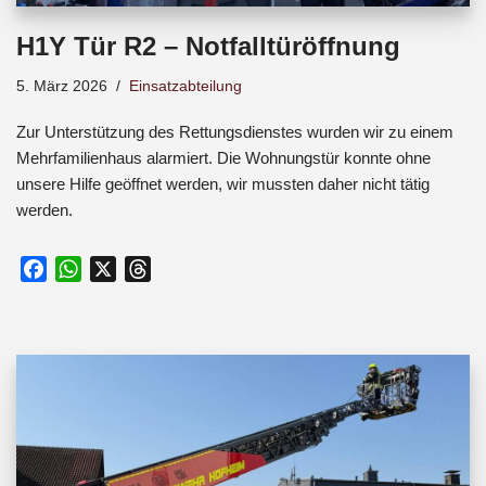
H1Y Tür R2 – Notfalltüröffnung
5. März 2026
Einsatzabteilung
Zur Unterstützung des Rettungsdienstes wurden wir zu einem
Mehrfamilienhaus alarmiert. Die Wohnungstür konnte ohne
unsere Hilfe geöffnet werden, wir mussten daher nicht tätig
werden.
F
W
X
T
a
h
h
c
a
r
e
t
e
b
s
a
o
A
d
o
p
s
k
p