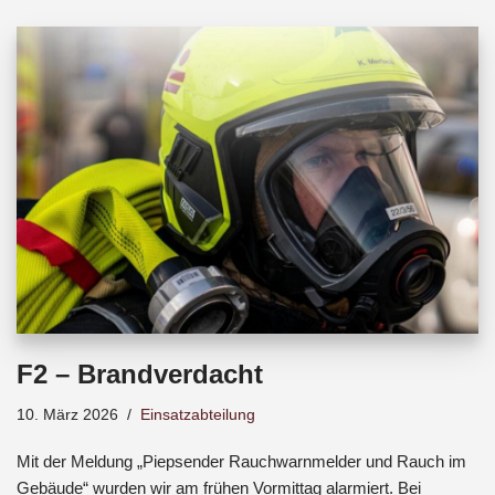
b
s
a
o
A
d
o
p
s
k
p
F2 – Brandverdacht
10. März 2026
Einsatzabteilung
Mit der Meldung „Piepsender Rauchwarnmelder und Rauch im
Gebäude“ wurden wir am frühen Vormittag alarmiert. Bei