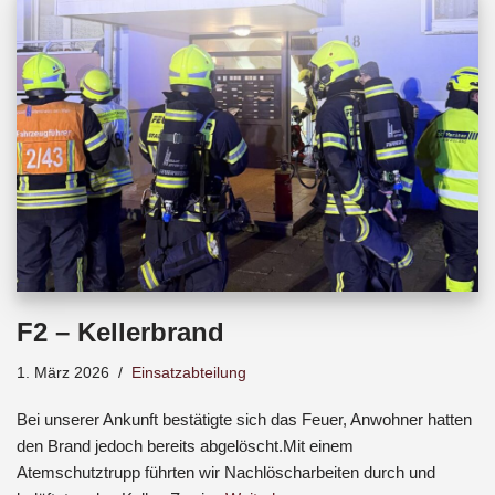
b
s
a
o
A
d
o
p
s
k
p
F2 – Kellerbrand
1. März 2026
Einsatzabteilung
Bei unserer Ankunft bestätigte sich das Feuer, Anwohner hatten
den Brand jedoch bereits abgelöscht.Mit einem
Atemschutztrupp führten wir Nachlöscharbeiten durch und