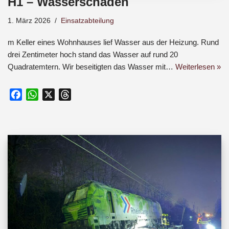
H1 – Wasserschaden
1. März 2026
Einsatzabteilung
m Keller eines Wohnhauses lief Wasser aus der Heizung. Rund
drei Zentimeter hoch stand das Wasser auf rund 20
Quadratemtern. Wir beseitigten das Wasser mit…
Weiterlesen »
F
W
X
T
a
h
h
c
a
r
e
t
e
b
s
a
o
A
d
o
p
s
k
p