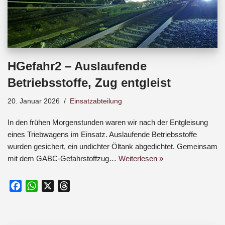
HGefahr2 – Auslaufende
Betriebsstoffe, Zug entgleist
20. Januar 2026
Einsatzabteilung
In den frühen Morgenstunden waren wir nach der Entgleisung
eines Triebwagens im Einsatz. Auslaufende Betriebsstoffe
wurden gesichert, ein undichter Öltank abgedichtet. Gemeinsam
mit dem GABC-Gefahrstoffzug…
Weiterlesen »
F
W
X
T
a
h
h
c
a
r
e
t
e