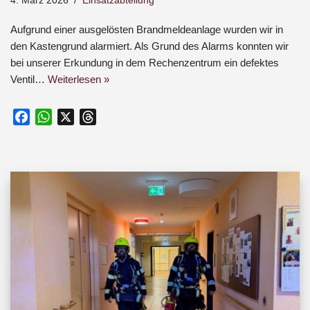
4. März 2026
Einsatzabteilung
Aufgrund einer ausgelösten Brandmeldeanlage wurden wir in
den Kastengrund alarmiert. Als Grund des Alarms konnten wir
bei unserer Erkundung in dem Rechenzentrum ein defektes
Ventil…
Weiterlesen »
F
W
X
T
a
h
h
c
a
r
e
t
e
b
s
a
o
A
d
o
p
s
k
p