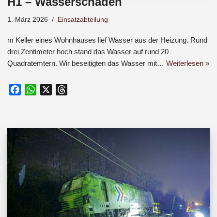
H1 – Wasserschaden
1. März 2026
Einsatzabteilung
m Keller eines Wohnhauses lief Wasser aus der Heizung. Rund
drei Zentimeter hoch stand das Wasser auf rund 20
Quadratemtern. Wir beseitigten das Wasser mit…
Weiterlesen »
F
W
X
T
a
h
h
c
a
r
e
t
e
b
s
a
o
A
d
o
p
s
k
p