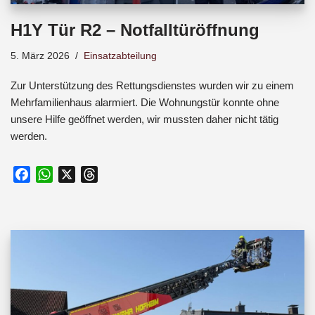
H1Y Tür R2 – Notfalltüröffnung
5. März 2026
Einsatzabteilung
Zur Unterstützung des Rettungsdienstes wurden wir zu einem
Mehrfamilienhaus alarmiert. Die Wohnungstür konnte ohne
unsere Hilfe geöffnet werden, wir mussten daher nicht tätig
werden.
F
W
X
T
a
h
h
c
a
r
e
t
e
b
s
a
o
A
d
o
p
s
k
p