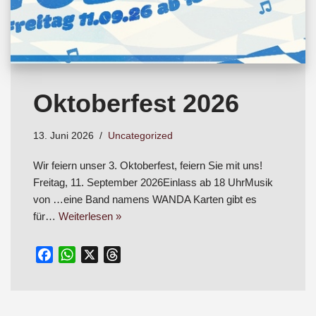
Oktoberfest 2026
13. Juni 2026
Uncategorized
Wir feiern unser 3. Oktoberfest, feiern Sie mit uns!
Freitag, 11. September 2026Einlass ab 18 UhrMusik
von …eine Band namens WANDA Karten gibt es
für…
Weiterlesen »
F
W
X
T
a
h
h
c
a
r
e
t
e