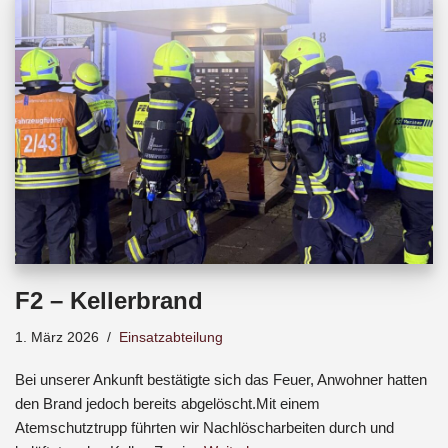
b
s
a
o
A
d
o
p
s
k
p
F2 – Kellerbrand
1. März 2026
Einsatzabteilung
Bei unserer Ankunft bestätigte sich das Feuer, Anwohner hatten
den Brand jedoch bereits abgelöscht.Mit einem
Atemschutztrupp führten wir Nachlöscharbeiten durch und