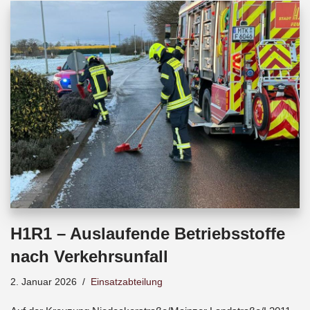
b
s
a
o
A
d
o
p
s
k
p
H1R1 – Auslaufende Betriebsstoffe
nach Verkehrsunfall
2. Januar 2026
Einsatzabteilung