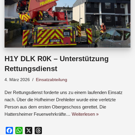
H1Y DLK R0K – Unterstützung
Rettungsdienst
4. März 2026
Einsatzabteilung
Der Rettungsdienst forderte uns zu einem laufenden Einsatz
nach. Über die Hofheimer Drehleiter wurde eine verletzte
Person aus dem ersten Obergeschoss gerettet. Die
Hattersheimer Feuerwehrkräfte…
Weiterlesen »
F
W
X
T