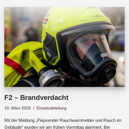
b
s
a
o
A
d
o
p
s
k
p
F2 – Brandverdacht
10. März 2026
Einsatzabteilung
Mit der Meldung „Piepsender Rauchwarnmelder und Rauch im
Gebäude“ wurden wir am frühen Vormittag alarmiert. Bei