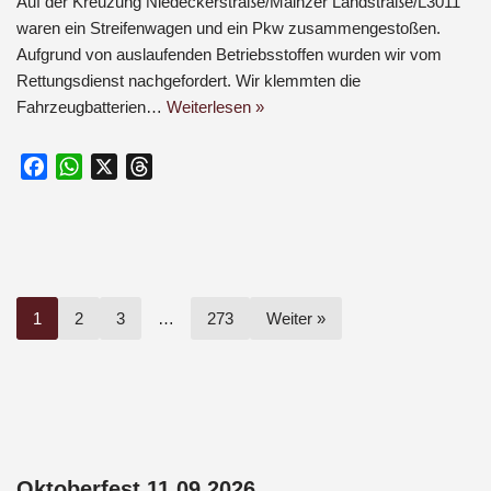
Auf der Kreuzung Niedeckerstraße/Mainzer Landstraße/L3011
waren ein Streifenwagen und ein Pkw zusammengestoßen.
Aufgrund von auslaufenden Betriebsstoffen wurden wir vom
Rettungsdienst nachgefordert. Wir klemmten die
Fahrzeugbatterien…
Weiterlesen »
F
W
X
T
a
h
h
c
a
r
e
t
e
b
s
a
o
A
d
1
2
3
…
273
Weiter »
o
p
s
k
p
Oktoberfest 11.09.2026