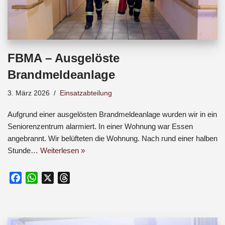
FBMA – Ausgelöste
Brandmeldeanlage
3. März 2026
Einsatzabteilung
Aufgrund einer ausgelösten Brandmeldeanlage wurden wir in ein
Seniorenzentrum alarmiert. In einer Wohnung war Essen
angebrannt. Wir belüfteten die Wohnung. Nach rund einer halben
Stunde…
Weiterlesen »
F
W
X
T
a
h
h
c
a
r
e
t
e