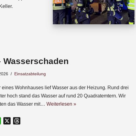
eller.
– Wasserschaden
2026
Einsatzabteilung
r eines Wohnhauses lief Wasser aus der Heizung. Rund drei
ter hoch stand das Wasser auf rund 20 Quadratemtern. Wir
gten das Wasser mit…
Weiterlesen »
W
X
T
h
h
a
r