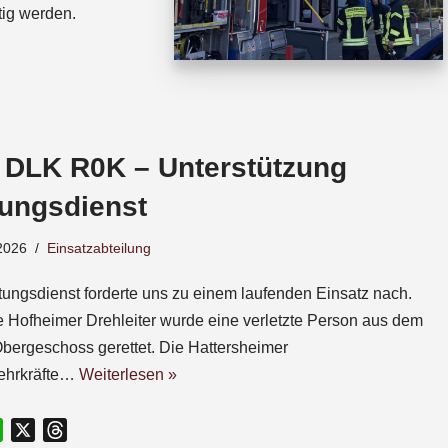
tig werden.
 DLK R0K – Unterstützung
tungsdienst
2026
Einsatzabteilung
tungsdienst forderte uns zu einem laufenden Einsatz nach.
e Hofheimer Drehleiter wurde eine verletzte Person aus dem
Obergeschoss gerettet. Die Hattersheimer
ehrkräfte…
Weiterlesen »
W
X
T