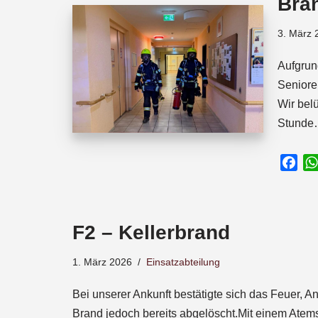
Bra
o
p
s
k
p
3. März 
Aufgrun
Seniore
Wir bel
Stund
F
a
c
e
F2 – Kellerbrand
b
o
1. März 2026
Einsatzabteilung
o
k
Bei unserer Ankunft bestätigte sich das Feuer, 
Brand jedoch bereits abgelöscht.Mit einem Atems