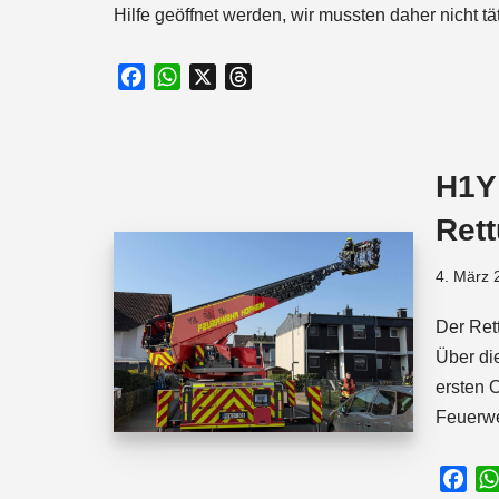
Hilfe geöffnet werden, wir mussten daher nicht tä
F
W
X
T
a
h
h
c
a
r
e
t
e
H1Y
b
s
a
o
A
d
Ret
o
p
s
k
p
4. März 
Der Ret
Über di
ersten 
Feuerw
F