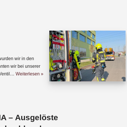
h
h
a
r
t
e
s
a
A
d
p
s
p
urden wir in den
nten wir bei unserer
Ventil…
Weiterlesen »
A – Ausgelöste