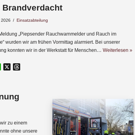
– Brandverdacht
 2026
Einsatzabteilung
 Meldung „Piepsender Rauchwarnmelder und Rauch im
“ wurden wir am frühen Vormittag alarmiert. Bei unserer
ng konnten wir in der Werkstatt für Menschen…
Weiterlesen »
W
X
T
h
h
a
r
t
e
fnung
s
a
A
d
p
s
p
wir zu einem
onnte ohne unsere