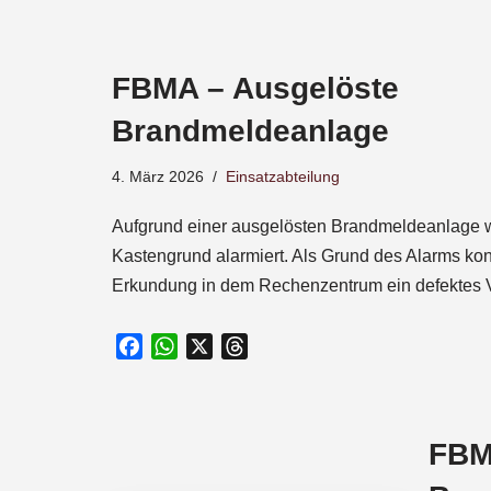
a
c
e
FBMA – Ausgelöste
b
o
Brandmeldeanlage
o
k
4. März 2026
Einsatzabteilung
Aufgrund einer ausgelösten Brandmeldeanlage w
Kastengrund alarmiert. Als Grund des Alarms kon
Erkundung in dem Rechenzentrum ein defektes 
F
W
X
T
a
h
h
c
a
r
e
t
e
FBM
b
s
a
o
A
d