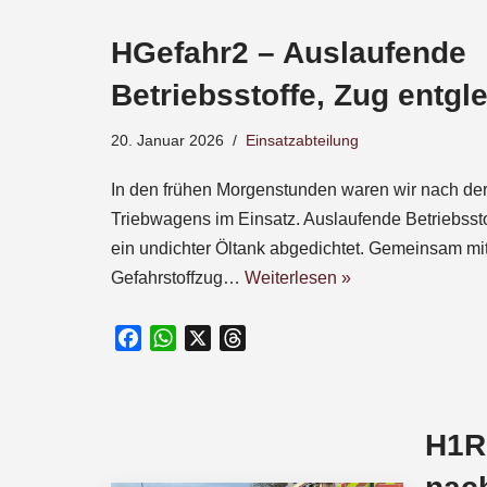
e
HGefahr2 – Auslaufende
b
o
Betriebsstoffe, Zug entgle
o
k
20. Januar 2026
Einsatzabteilung
In den frühen Morgenstunden waren wir nach der
Triebwagens im Einsatz. Auslaufende Betriebssto
ein undichter Öltank abgedichtet. Gemeinsam m
Gefahrstoffzug…
Weiterlesen »
F
W
X
T
a
h
h
c
a
r
e
t
e
H1R1
b
s
a
o
A
d