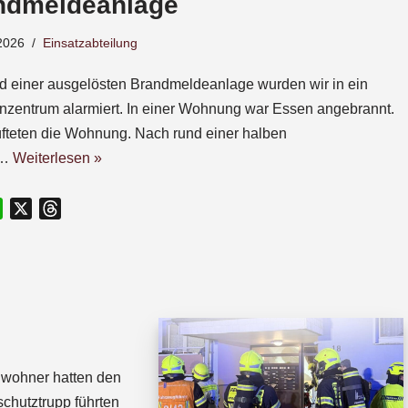
ndmeldeanlage
2026
Einsatzabteilung
d einer ausgelösten Brandmeldeanlage wurden wir in ein
nzentrum alarmiert. In einer Wohnung war Essen angebrannt.
üfteten die Wohnung. Nach rund einer halben
e…
Weiterlesen »
W
X
T
h
h
a
r
t
e
s
a
A
d
p
s
p
Anwohner hatten den
chutztrupp führten