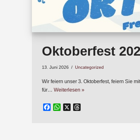
Oktoberfest 20
13. Juni 2026
Uncategorized
Wir feiern unser 3. Oktoberfest, feiern Si
für…
Weiterlesen »
F
W
X
T
a
h
h
c
a
r
e
t
e
b
s
a