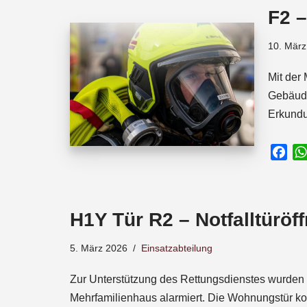
o
A
d
F2 
o
p
s
k
p
10. März
Mit der
Gebäude
Erkundu
F
a
c
e
H1Y Tür R2 – Notfalltüröf
b
o
5. März 2026
Einsatzabteilung
o
k
Zur Unterstützung des Rettungsdienstes wurden 
Mehrfamilienhaus alarmiert. Die Wohnungstür k