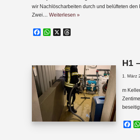
wir Nachlöscharbeiten durch und belüfteten den K
Zwei…
Weiterlesen »
F
W
X
T
a
h
h
c
a
r
e
t
e
H1 
b
s
a
o
A
d
1. März 
o
p
s
k
p
m Kelle
Zentime
beseiti
F
a
c