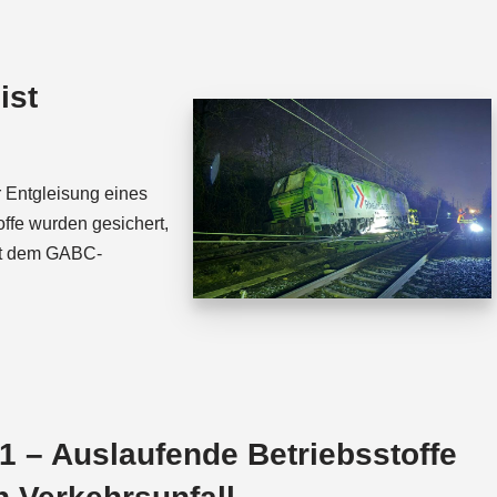
t
e
s
a
A
d
ist
p
s
p
 Entgleisung eines
ffe wurden gesichert,
it dem GABC-
 – Auslaufende Betriebsstoffe