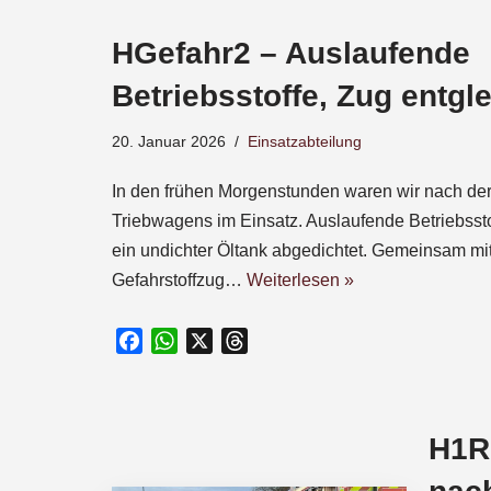
e
HGefahr2 – Auslaufende
b
o
Betriebsstoffe, Zug entgle
o
k
20. Januar 2026
Einsatzabteilung
In den frühen Morgenstunden waren wir nach der
Triebwagens im Einsatz. Auslaufende Betriebssto
ein undichter Öltank abgedichtet. Gemeinsam m
Gefahrstoffzug…
Weiterlesen »
F
W
X
T
a
h
h
c
a
r
e
t
e
H1R1
b
s
a
o
A
d