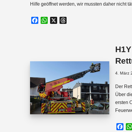
Hilfe geöffnet werden, wir mussten daher nicht tä
F
W
X
T
a
h
h
c
a
r
e
t
e
H1Y
b
s
a
o
A
d
Ret
o
p
s
k
p
4. März 
Der Ret
Über di
ersten 
Feuerw
F