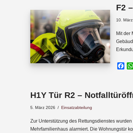
o
A
d
F2 
o
p
s
k
p
10. März
Mit der
Gebäude
Erkundu
F
a
c
e
H1Y Tür R2 – Notfalltüröf
b
o
5. März 2026
Einsatzabteilung
o
k
Zur Unterstützung des Rettungsdienstes wurden 
Mehrfamilienhaus alarmiert. Die Wohnungstür k