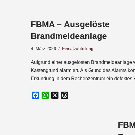
a
c
e
FBMA – Ausgelöste
b
o
Brandmeldeanlage
o
k
4. März 2026
Einsatzabteilung
Aufgrund einer ausgelösten Brandmeldeanlage w
Kastengrund alarmiert. Als Grund des Alarms kon
Erkundung in dem Rechenzentrum ein defektes 
F
W
X
T
a
h
h
c
a
r
e
t
e
FBM
b
s
a
o
A
d