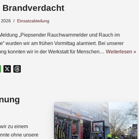
– Brandverdacht
 2026
Einsatzabteilung
 Meldung „Piepsender Rauchwarnmelder und Rauch im
“ wurden wir am frühen Vormittag alarmiert. Bei unserer
ng konnten wir in der Werkstatt für Menschen…
Weiterlesen »
W
X
T
h
h
a
r
t
e
fnung
s
a
A
d
p
s
p
wir zu einem
onnte ohne unsere