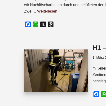
wir Nachlöscharbeiten durch und belüfteten den K
Zwei…
Weiterlesen »
F
W
X
T
a
h
h
c
a
r
e
t
e
H1 
b
s
a
o
A
d
1. März 
o
p
s
k
p
m Kelle
Zentime
beseiti
F
a
c