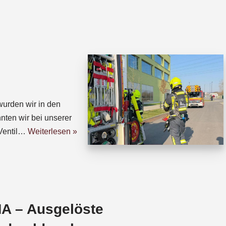
h
h
a
r
t
e
s
a
A
d
p
s
p
urden wir in den
nten wir bei unserer
Ventil…
Weiterlesen »
A – Ausgelöste