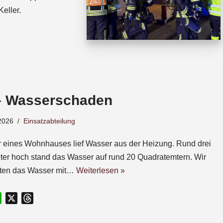
eller.
– Wasserschaden
2026
Einsatzabteilung
r eines Wohnhauses lief Wasser aus der Heizung. Rund drei
ter hoch stand das Wasser auf rund 20 Quadratemtern. Wir
gten das Wasser mit…
Weiterlesen »
W
X
T
h
h
a
r