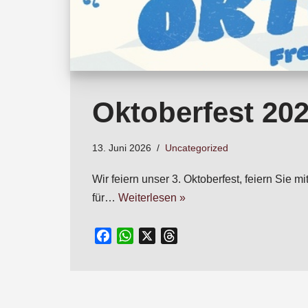
Oktoberfest 20
13. Juni 2026
Uncategorized
Wir feiern unser 3. Oktoberfest, feiern Si
für…
Weiterlesen »
F
W
X
T
a
h
h
c
a
r
e
t
e
b
s
a