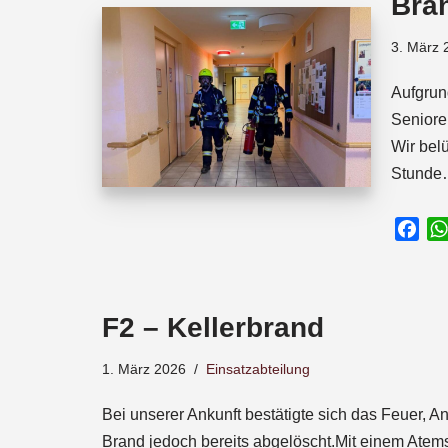
Bra
o
p
s
k
p
3. März 
Aufgrun
Seniore
Wir bel
Stund
F
a
c
e
F2 – Kellerbrand
b
o
1. März 2026
Einsatzabteilung
o
k
Bei unserer Ankunft bestätigte sich das Feuer, 
Brand jedoch bereits abgelöscht.Mit einem Atems