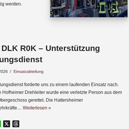
tig werden.
 DLK R0K – Unterstützung
tungsdienst
2026
Einsatzabteilung
tungsdienst forderte uns zu einem laufenden Einsatz nach.
e Hofheimer Drehleiter wurde eine verletzte Person aus dem
Obergeschoss gerettet. Die Hattersheimer
ehrkräfte…
Weiterlesen »
W
X
T