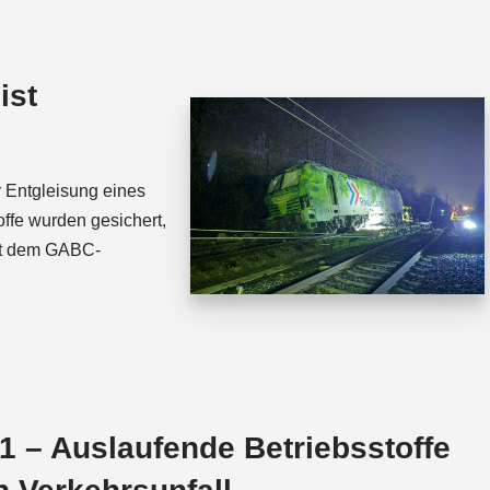
t
e
s
a
A
d
ist
p
s
p
 Entgleisung eines
ffe wurden gesichert,
it dem GABC-
 – Auslaufende Betriebsstoffe