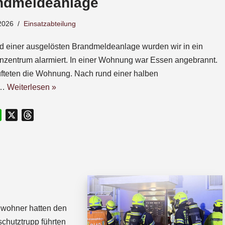
ndmeldeanlage
2026
Einsatzabteilung
d einer ausgelösten Brandmeldeanlage wurden wir in ein
nzentrum alarmiert. In einer Wohnung war Essen angebrannt.
üfteten die Wohnung. Nach rund einer halben
e…
Weiterlesen »
W
X
T
h
h
a
r
t
e
s
a
A
d
p
s
p
Anwohner hatten den
chutztrupp führten