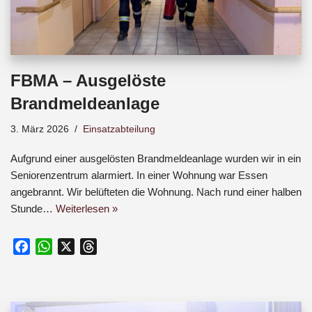
FBMA – Ausgelöste
Brandmeldeanlage
3. März 2026
Einsatzabteilung
Aufgrund einer ausgelösten Brandmeldeanlage wurden wir in ein
Seniorenzentrum alarmiert. In einer Wohnung war Essen
angebrannt. Wir belüfteten die Wohnung. Nach rund einer halben
Stunde…
Weiterlesen »
F
W
X
T
a
h
h
c
a
r
e
t
e