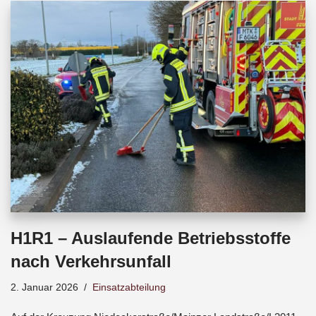
b
s
a
o
A
d
o
p
s
k
p
H1R1 – Auslaufende Betriebsstoffe
nach Verkehrsunfall
2. Januar 2026
Einsatzabteilung