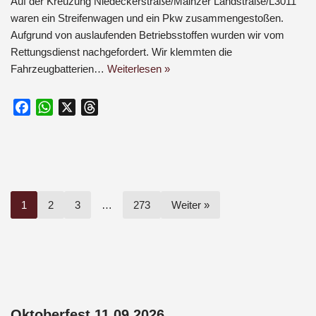
Auf der Kreuzung Niedeckerstraße/Mainzer Landstraße/L3011
waren ein Streifenwagen und ein Pkw zusammengestoßen.
Aufgrund von auslaufenden Betriebsstoffen wurden wir vom
Rettungsdienst nachgefordert. Wir klemmten die
Fahrzeugbatterien…
Weiterlesen »
F
W
X
T
a
h
h
c
a
r
e
t
e
b
s
a
o
A
d
1
2
3
…
273
Weiter »
o
p
s
k
p
Oktoberfest 11.09.2026