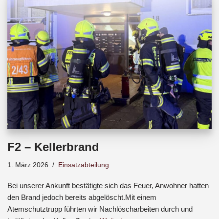
b
s
a
o
A
d
o
p
s
k
p
F2 – Kellerbrand
1. März 2026
Einsatzabteilung
Bei unserer Ankunft bestätigte sich das Feuer, Anwohner hatten
den Brand jedoch bereits abgelöscht.Mit einem
Atemschutztrupp führten wir Nachlöscharbeiten durch und