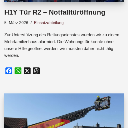
H1Y Tür R2 – Notfalltüröffnung
5. März 2026
Einsatzabteilung
Zur Unterstützung des Rettungsdienstes wurden wir zu einem
Mehrfamilienhaus alarmiert. Die Wohnungstür konnte ohne
unsere Hilfe geöffnet werden, wir mussten daher nicht tätig
werden.
F
W
X
T
a
h
h
c
a
r
e
t
e
b
s
a
o
A
d
o
p
s
k
p