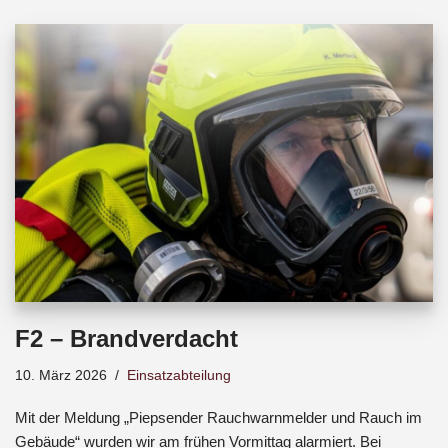
b
s
a
o
A
d
o
p
s
k
p
F2 – Brandverdacht
10. März 2026
Einsatzabteilung
Mit der Meldung „Piepsender Rauchwarnmelder und Rauch im
Gebäude“ wurden wir am frühen Vormittag alarmiert. Bei