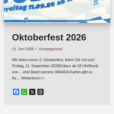
Oktoberfest 2026
13. Juni 2026
Uncategorized
Wir feiern unser 3. Oktoberfest, feiern Sie mit uns!
Freitag, 11. September 2026Einlass ab 18 UhrMusik
von …eine Band namens WANDA Karten gibt es
für…
Weiterlesen »
F
W
X
T
a
h
h
c
a
r
e
t
e