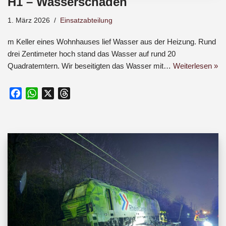
H1 – Wasserschaden
1. März 2026
Einsatzabteilung
m Keller eines Wohnhauses lief Wasser aus der Heizung. Rund
drei Zentimeter hoch stand das Wasser auf rund 20
Quadratemtern. Wir beseitigten das Wasser mit…
Weiterlesen »
F
W
X
T
a
h
h
c
a
r
e
t
e
b
s
a
o
A
d
o
p
s
k
p