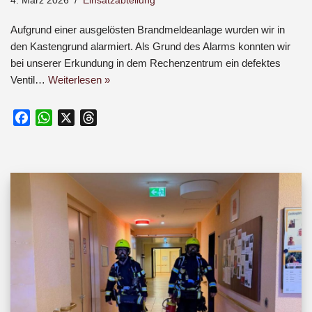
4. März 2026
Einsatzabteilung
Aufgrund einer ausgelösten Brandmeldeanlage wurden wir in
den Kastengrund alarmiert. Als Grund des Alarms konnten wir
bei unserer Erkundung in dem Rechenzentrum ein defektes
Ventil…
Weiterlesen »
F
W
X
T
a
h
h
c
a
r
e
t
e
b
s
a
o
A
d
o
p
s
k
p