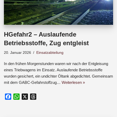
HGefahr2 – Auslaufende
Betriebsstoffe, Zug entgleist
20. Januar 2026
Einsatzabteilung
In den frühen Morgenstunden waren wir nach der Entgleisung
eines Triebwagens im Einsatz. Auslaufende Betriebsstoffe
wurden gesichert, ein undichter Öltank abgedichtet. Gemeinsam
mit dem GABC-Gefahrstoffzug…
Weiterlesen »
F
W
X
T
a
h
h
c
a
r
e
t
e