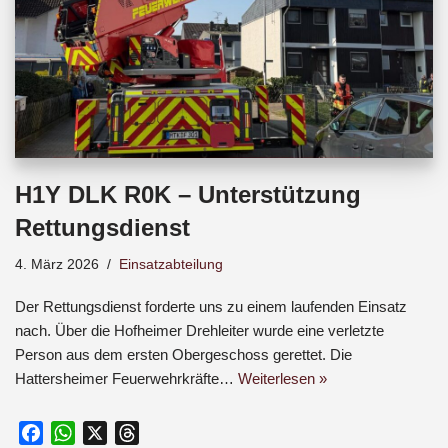
H1Y DLK R0K – Unterstützung
Rettungsdienst
4. März 2026
Einsatzabteilung
Der Rettungsdienst forderte uns zu einem laufenden Einsatz
nach. Über die Hofheimer Drehleiter wurde eine verletzte
Person aus dem ersten Obergeschoss gerettet. Die
Hattersheimer Feuerwehrkräfte…
Weiterlesen »
F
W
X
T