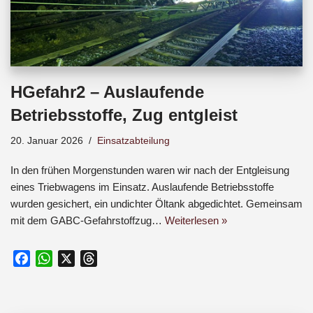
HGefahr2 – Auslaufende
Betriebsstoffe, Zug entgleist
20. Januar 2026
Einsatzabteilung
In den frühen Morgenstunden waren wir nach der Entgleisung
eines Triebwagens im Einsatz. Auslaufende Betriebsstoffe
wurden gesichert, ein undichter Öltank abgedichtet. Gemeinsam
mit dem GABC-Gefahrstoffzug…
Weiterlesen »
F
W
X
T
a
h
h
c
a
r
e
t
e