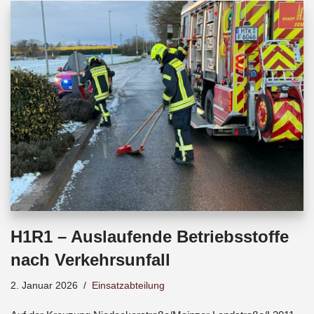
b
s
a
o
A
d
o
p
s
k
p
H1R1 – Auslaufende Betriebsstoffe
nach Verkehrsunfall
2. Januar 2026
Einsatzabteilung