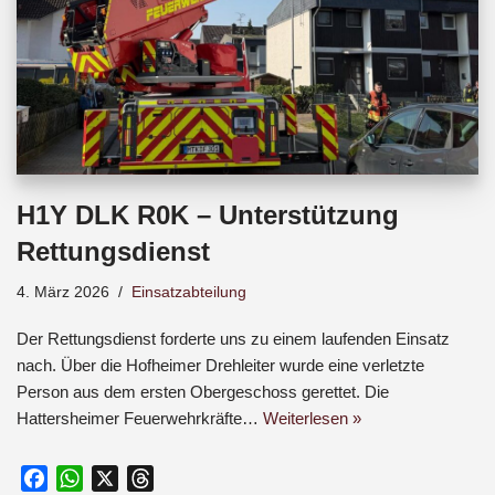
H1Y DLK R0K – Unterstützung
Rettungsdienst
4. März 2026
Einsatzabteilung
Der Rettungsdienst forderte uns zu einem laufenden Einsatz
nach. Über die Hofheimer Drehleiter wurde eine verletzte
Person aus dem ersten Obergeschoss gerettet. Die
Hattersheimer Feuerwehrkräfte…
Weiterlesen »
F
W
X
T