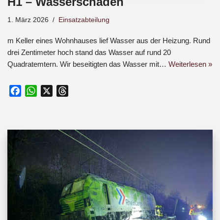
H1 – Wasserschaden
1. März 2026
Einsatzabteilung
m Keller eines Wohnhauses lief Wasser aus der Heizung. Rund
drei Zentimeter hoch stand das Wasser auf rund 20
Quadratemtern. Wir beseitigten das Wasser mit…
Weiterlesen »
F
W
X
T
a
h
h
c
a
r
e
t
e
b
s
a
o
A
d
o
p
s
k
p