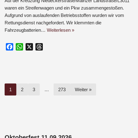
Auf der Kreuzung Niedeckerstraße/Mainzer Landstraße/L3011
waren ein Streifenwagen und ein Pkw zusammengestoßen.
Aufgrund von auslaufenden Betriebsstoffen wurden wir vom
Rettungsdienst nachgefordert. Wir klemmten die
Fahrzeugbatterien…
Weiterlesen »
F
W
X
T
a
h
h
c
a
r
e
t
e
b
s
a
o
A
d
1
2
3
…
273
Weiter »
o
p
s
k
p
Oktoberfest 11.09.2026