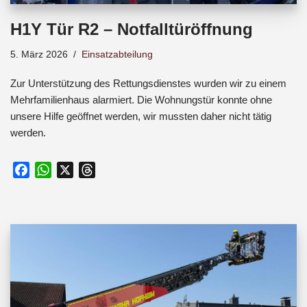
H1Y Tür R2 – Notfalltüröffnung
5. März 2026
Einsatzabteilung
Zur Unterstützung des Rettungsdienstes wurden wir zu einem
Mehrfamilienhaus alarmiert. Die Wohnungstür konnte ohne
unsere Hilfe geöffnet werden, wir mussten daher nicht tätig
werden.
F
W
X
T
a
h
h
c
a
r
e
t
e
b
s
a
o
A
d
o
p
s
k
p