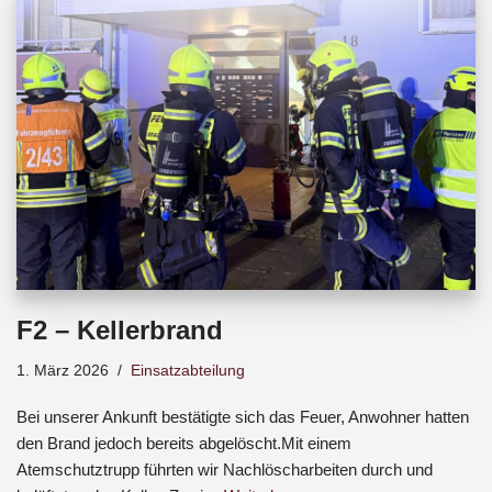
b
s
a
o
A
d
o
p
s
k
p
F2 – Kellerbrand
1. März 2026
Einsatzabteilung
Bei unserer Ankunft bestätigte sich das Feuer, Anwohner hatten
den Brand jedoch bereits abgelöscht.Mit einem
Atemschutztrupp führten wir Nachlöscharbeiten durch und