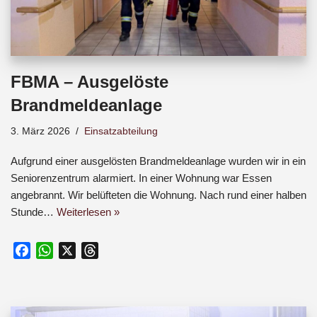
FBMA – Ausgelöste
Brandmeldeanlage
3. März 2026
Einsatzabteilung
Aufgrund einer ausgelösten Brandmeldeanlage wurden wir in ein
Seniorenzentrum alarmiert. In einer Wohnung war Essen
angebrannt. Wir belüfteten die Wohnung. Nach rund einer halben
Stunde…
Weiterlesen »
F
W
X
T
a
h
h
c
a
r
e
t
e