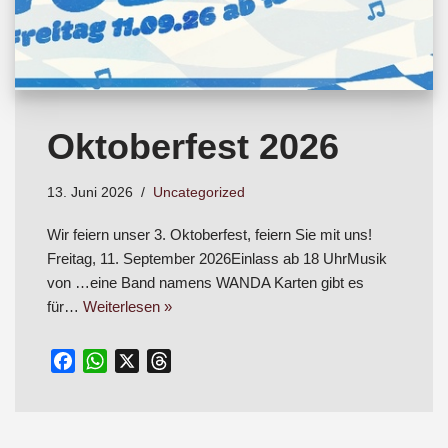
Oktoberfest 2026
13. Juni 2026
Uncategorized
Wir feiern unser 3. Oktoberfest, feiern Sie mit uns!
Freitag, 11. September 2026Einlass ab 18 UhrMusik
von …eine Band namens WANDA Karten gibt es
für…
Weiterlesen »
F
W
X
T
a
h
h
c
a
r
e
t
e