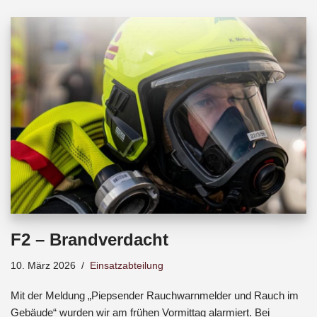
b
s
a
o
A
d
o
p
s
k
p
F2 – Brandverdacht
10. März 2026
Einsatzabteilung
Mit der Meldung „Piepsender Rauchwarnmelder und Rauch im
Gebäude“ wurden wir am frühen Vormittag alarmiert. Bei