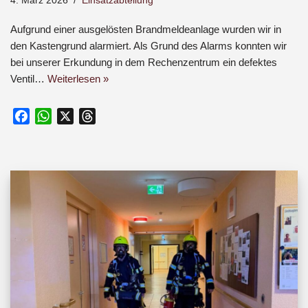
4. März 2026
Einsatzabteilung
Aufgrund einer ausgelösten Brandmeldeanlage wurden wir in
den Kastengrund alarmiert. Als Grund des Alarms konnten wir
bei unserer Erkundung in dem Rechenzentrum ein defektes
Ventil…
Weiterlesen »
F
W
X
T
a
h
h
c
a
r
e
t
e
b
s
a
o
A
d
o
p
s
k
p