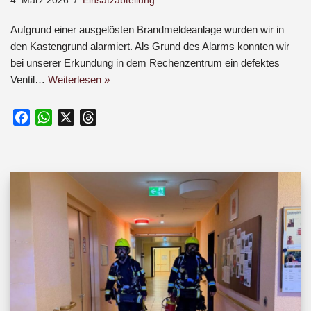
4. März 2026
Einsatzabteilung
Aufgrund einer ausgelösten Brandmeldeanlage wurden wir in
den Kastengrund alarmiert. Als Grund des Alarms konnten wir
bei unserer Erkundung in dem Rechenzentrum ein defektes
Ventil…
Weiterlesen »
F
W
X
T
a
h
h
c
a
r
e
t
e
b
s
a
o
A
d
o
p
s
k
p