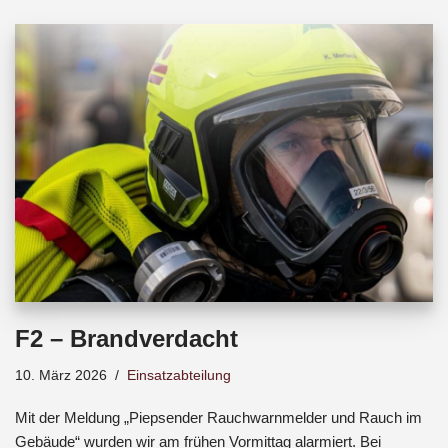
b
s
a
o
A
d
o
p
s
k
p
F2 – Brandverdacht
10. März 2026
Einsatzabteilung
Mit der Meldung „Piepsender Rauchwarnmelder und Rauch im
Gebäude“ wurden wir am frühen Vormittag alarmiert. Bei