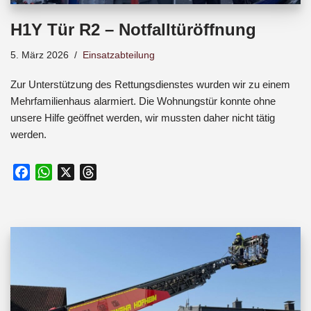
H1Y Tür R2 – Notfalltüröffnung
5. März 2026
Einsatzabteilung
Zur Unterstützung des Rettungsdienstes wurden wir zu einem
Mehrfamilienhaus alarmiert. Die Wohnungstür konnte ohne
unsere Hilfe geöffnet werden, wir mussten daher nicht tätig
werden.
F
W
X
T
a
h
h
c
a
r
e
t
e
b
s
a
o
A
d
o
p
s
k
p