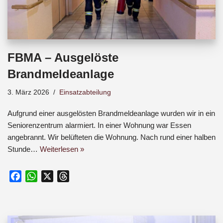
FBMA – Ausgelöste
Brandmeldeanlage
3. März 2026
Einsatzabteilung
Aufgrund einer ausgelösten Brandmeldeanlage wurden wir in ein
Seniorenzentrum alarmiert. In einer Wohnung war Essen
angebrannt. Wir belüfteten die Wohnung. Nach rund einer halben
Stunde…
Weiterlesen »
F
W
X
T
a
h
h
c
a
r
e
t
e