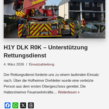
H1Y DLK R0K – Unterstützung
Rettungsdienst
4. März 2026
Einsatzabteilung
Der Rettungsdienst forderte uns zu einem laufenden Einsatz
nach. Über die Hofheimer Drehleiter wurde eine verletzte
Person aus dem ersten Obergeschoss gerettet. Die
Hattersheimer Feuerwehrkräfte…
Weiterlesen »
F
W
X
T