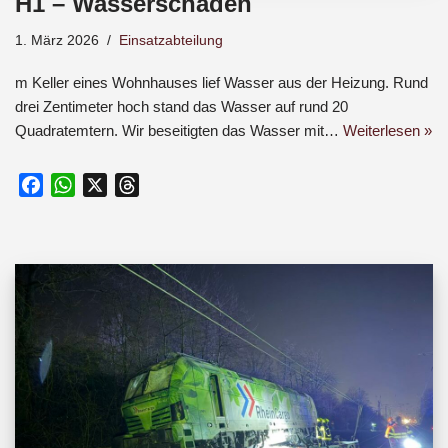
H1 – Wasserschaden
1. März 2026
Einsatzabteilung
m Keller eines Wohnhauses lief Wasser aus der Heizung. Rund
drei Zentimeter hoch stand das Wasser auf rund 20
Quadratemtern. Wir beseitigten das Wasser mit…
Weiterlesen »
F
W
X
T
a
h
h
c
a
r
e
t
e
b
s
a
o
A
d
o
p
s
k
p