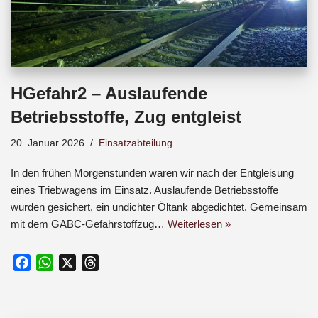
HGefahr2 – Auslaufende
Betriebsstoffe, Zug entgleist
20. Januar 2026
Einsatzabteilung
In den frühen Morgenstunden waren wir nach der Entgleisung
eines Triebwagens im Einsatz. Auslaufende Betriebsstoffe
wurden gesichert, ein undichter Öltank abgedichtet. Gemeinsam
mit dem GABC-Gefahrstoffzug…
Weiterlesen »
F
W
X
T
a
h
h
c
a
r
e
t
e