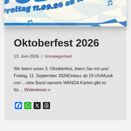
Oktoberfest 2026
13. Juni 2026
Uncategorized
Wir feiern unser 3. Oktoberfest, feiern Sie mit uns!
Freitag, 11. September 2026Einlass ab 18 UhrMusik
von …eine Band namens WANDA Karten gibt es
für…
Weiterlesen »
F
W
X
T
a
h
h
c
a
r
e
t
e