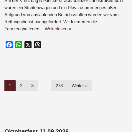
Auf der Kreuzung Niedeckerstraße/Mainzer Landstraße/L3011
waren ein Streifenwagen und ein Pkw zusammengestoßen.
Aufgrund von auslaufenden Betriebsstoffen wurden wir vom
Rettungsdienst nachgefordert. Wir klemmten die
Fahrzeugbatterien…
Weiterlesen »
F
W
X
T
a
h
h
c
a
r
e
t
e
b
s
a
o
A
d
1
2
3
…
273
Weiter »
o
p
s
k
p
Oktoberfest 11.09.2026