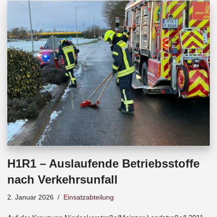
b
s
a
o
A
d
o
p
s
k
p
H1R1 – Auslaufende Betriebsstoffe
nach Verkehrsunfall
2. Januar 2026
Einsatzabteilung