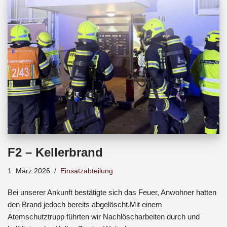
b
s
a
o
A
d
o
p
s
k
p
F2 – Kellerbrand
1. März 2026
Einsatzabteilung
Bei unserer Ankunft bestätigte sich das Feuer, Anwohner hatten
den Brand jedoch bereits abgelöscht.Mit einem
Atemschutztrupp führten wir Nachlöscharbeiten durch und