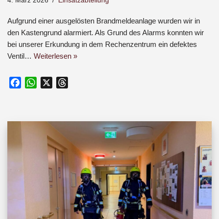
4. März 2026
Einsatzabteilung
Aufgrund einer ausgelösten Brandmeldeanlage wurden wir in
den Kastengrund alarmiert. Als Grund des Alarms konnten wir
bei unserer Erkundung in dem Rechenzentrum ein defektes
Ventil…
Weiterlesen »
F
W
X
T
a
h
h
c
a
r
e
t
e
b
s
a
o
A
d
o
p
s
k
p