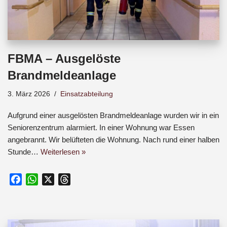
FBMA – Ausgelöste
Brandmeldeanlage
3. März 2026
Einsatzabteilung
Aufgrund einer ausgelösten Brandmeldeanlage wurden wir in ein
Seniorenzentrum alarmiert. In einer Wohnung war Essen
angebrannt. Wir belüfteten die Wohnung. Nach rund einer halben
Stunde…
Weiterlesen »
F
W
X
T
a
h
h
c
a
r
e
t
e