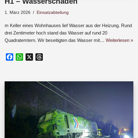
H1 – Wasserschaden
1. März 2026
Einsatzabteilung
m Keller eines Wohnhauses lief Wasser aus der Heizung. Rund
drei Zentimeter hoch stand das Wasser auf rund 20
Quadratemtern. Wir beseitigten das Wasser mit…
Weiterlesen »
F
W
X
T
a
h
h
c
a
r
e
t
e
b
s
a
o
A
d
o
p
s
k
p