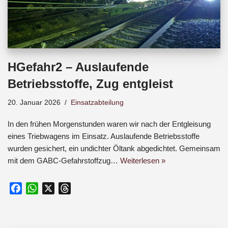
HGefahr2 – Auslaufende
Betriebsstoffe, Zug entgleist
20. Januar 2026
Einsatzabteilung
In den frühen Morgenstunden waren wir nach der Entgleisung
eines Triebwagens im Einsatz. Auslaufende Betriebsstoffe
wurden gesichert, ein undichter Öltank abgedichtet. Gemeinsam
mit dem GABC-Gefahrstoffzug…
Weiterlesen »
F
W
X
T
a
h
h
c
a
r
e
t
e