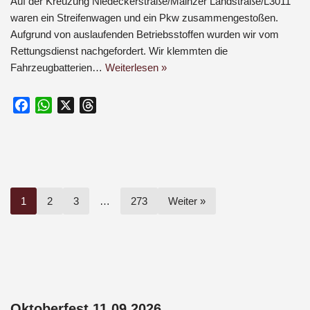
Auf der Kreuzung Niedeckerstraße/Mainzer Landstraße/L3011
waren ein Streifenwagen und ein Pkw zusammengestoßen.
Aufgrund von auslaufenden Betriebsstoffen wurden wir vom
Rettungsdienst nachgefordert. Wir klemmten die
Fahrzeugbatterien…
Weiterlesen »
F
W
X
T
a
h
h
c
a
r
e
t
e
b
s
a
o
A
d
1
2
3
…
273
Weiter »
o
p
s
k
p
Oktoberfest 11.09.2026