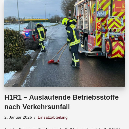
b
s
a
o
A
d
o
p
s
k
p
H1R1 – Auslaufende Betriebsstoffe
nach Verkehrsunfall
2. Januar 2026
Einsatzabteilung