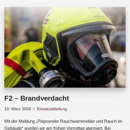
b
s
a
o
A
d
o
p
s
k
p
F2 – Brandverdacht
10. März 2026
Einsatzabteilung
Mit der Meldung „Piepsender Rauchwarnmelder und Rauch im
Gebäude“ wurden wir am frühen Vormittag alarmiert. Bei