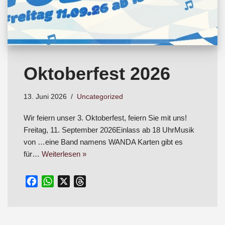
Oktoberfest 2026
13. Juni 2026
Uncategorized
Wir feiern unser 3. Oktoberfest, feiern Sie mit uns!
Freitag, 11. September 2026Einlass ab 18 UhrMusik
von …eine Band namens WANDA Karten gibt es
für…
Weiterlesen »
F
W
X
T
a
h
h
c
a
r
e
t
e