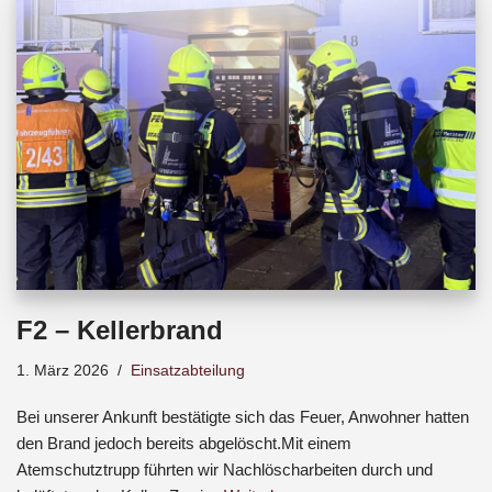
b
s
a
o
A
d
o
p
s
k
p
F2 – Kellerbrand
1. März 2026
Einsatzabteilung
Bei unserer Ankunft bestätigte sich das Feuer, Anwohner hatten
den Brand jedoch bereits abgelöscht.Mit einem
Atemschutztrupp führten wir Nachlöscharbeiten durch und