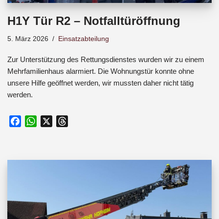
H1Y Tür R2 – Notfalltüröffnung
5. März 2026
Einsatzabteilung
Zur Unterstützung des Rettungsdienstes wurden wir zu einem
Mehrfamilienhaus alarmiert. Die Wohnungstür konnte ohne
unsere Hilfe geöffnet werden, wir mussten daher nicht tätig
werden.
F
W
X
T
a
h
h
c
a
r
e
t
e
b
s
a
o
A
d
o
p
s
k
p