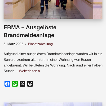
FBMA – Ausgelöste
Brandmeldeanlage
3. März 2026
Einsatzabteilung
Aufgrund einer ausgelösten Brandmeldeanlage wurden wir in ein
Seniorenzentrum alarmiert. In einer Wohnung war Essen
angebrannt. Wir belüfteten die Wohnung. Nach rund einer halben
Stunde…
Weiterlesen »
F
W
X
T
a
h
h
c
a
r
e
t
e