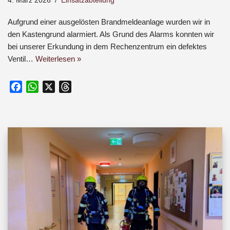
4. März 2026
Einsatzabteilung
Aufgrund einer ausgelösten Brandmeldeanlage wurden wir in
den Kastengrund alarmiert. Als Grund des Alarms konnten wir
bei unserer Erkundung in dem Rechenzentrum ein defektes
Ventil…
Weiterlesen »
F
W
X
T
a
h
h
c
a
r
e
t
e
b
s
a
o
A
d
o
p
s
k
p