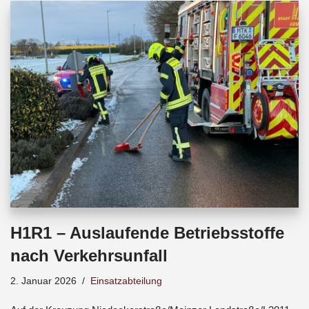
b
s
a
o
A
d
o
p
s
k
p
H1R1 – Auslaufende Betriebsstoffe
nach Verkehrsunfall
2. Januar 2026
Einsatzabteilung