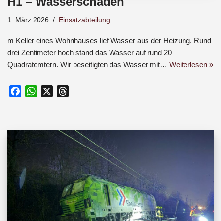
H1 – Wasserschaden
1. März 2026
Einsatzabteilung
m Keller eines Wohnhauses lief Wasser aus der Heizung. Rund
drei Zentimeter hoch stand das Wasser auf rund 20
Quadratemtern. Wir beseitigten das Wasser mit…
Weiterlesen »
F
W
X
T
a
h
h
c
a
r
e
t
e
b
s
a
o
A
d
o
p
s
k
p