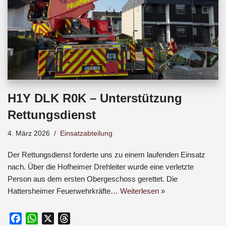
H1Y DLK R0K – Unterstützung
Rettungsdienst
4. März 2026
Einsatzabteilung
Der Rettungsdienst forderte uns zu einem laufenden Einsatz
nach. Über die Hofheimer Drehleiter wurde eine verletzte
Person aus dem ersten Obergeschoss gerettet. Die
Hattersheimer Feuerwehrkräfte…
Weiterlesen »
F
W
X
T