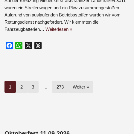
Auf der Kreuzung Niedeckerstraße/Mainzer Landstraße/L3011
waren ein Streifenwagen und ein Pkw zusammengestoßen.
Aufgrund von auslaufenden Betriebsstoffen wurden wir vom
Rettungsdienst nachgefordert. Wir klemmten die
Fahrzeugbatterien…
Weiterlesen »
F
W
X
T
a
h
h
c
a
r
e
t
e
b
s
a
o
A
d
1
2
3
…
273
Weiter »
o
p
s
k
p
Oktoberfest 11.09.2026