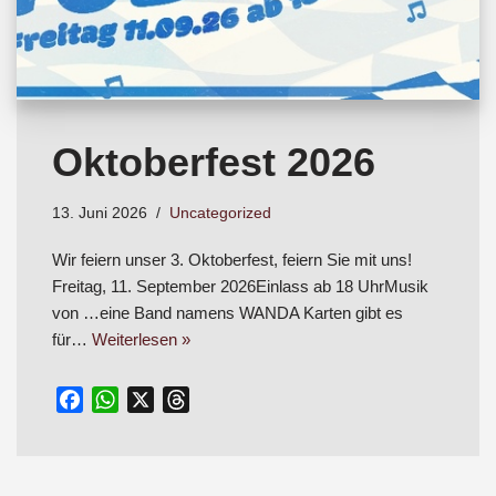
Oktoberfest 2026
13. Juni 2026
Uncategorized
Wir feiern unser 3. Oktoberfest, feiern Sie mit uns!
Freitag, 11. September 2026Einlass ab 18 UhrMusik
von …eine Band namens WANDA Karten gibt es
für…
Weiterlesen »
F
W
X
T
a
h
h
c
a
r
e
t
e