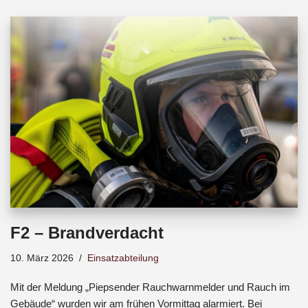
b
s
a
o
A
d
o
p
s
k
p
F2 – Brandverdacht
10. März 2026
Einsatzabteilung
Mit der Meldung „Piepsender Rauchwarnmelder und Rauch im
Gebäude“ wurden wir am frühen Vormittag alarmiert. Bei