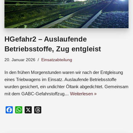
HGefahr2 – Auslaufende
Betriebsstoffe, Zug entgleist
20. Januar 2026
Einsatzabteilung
In den frühen Morgenstunden waren wir nach der Entgleisung
eines Triebwagens im Einsatz. Auslaufende Betriebsstoffe
wurden gesichert, ein undichter Öltank abgedichtet. Gemeinsam
mit dem GABC-Gefahrstoffzug…
Weiterlesen »
F
W
X
T
a
h
h
c
a
r
e
t
e