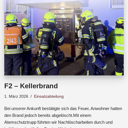
b
s
a
o
A
d
o
p
s
k
p
F2 – Kellerbrand
1. März 2026
Einsatzabteilung
Bei unserer Ankunft bestätigte sich das Feuer, Anwohner hatten
den Brand jedoch bereits abgelöscht.Mit einem
Atemschutztrupp führten wir Nachlöscharbeiten durch und