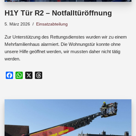
H1Y Tür R2 – Notfalltüröffnung
5. März 2026
Einsatzabteilung
Zur Unterstützung des Rettungsdienstes wurden wir zu einem
Mehrfamilienhaus alarmiert. Die Wohnungstür konnte ohne
unsere Hilfe geöffnet werden, wir mussten daher nicht tätig
werden.
F
W
X
T
a
h
h
c
a
r
e
t
e
b
s
a
o
A
d
o
p
s
k
p