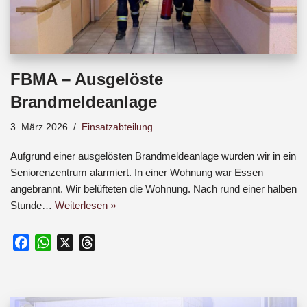
FBMA – Ausgelöste
Brandmeldeanlage
3. März 2026
Einsatzabteilung
Aufgrund einer ausgelösten Brandmeldeanlage wurden wir in ein
Seniorenzentrum alarmiert. In einer Wohnung war Essen
angebrannt. Wir belüfteten die Wohnung. Nach rund einer halben
Stunde…
Weiterlesen »
F
W
X
T
a
h
h
c
a
r
e
t
e