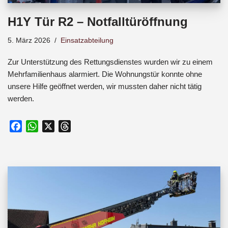
H1Y Tür R2 – Notfalltüröffnung
5. März 2026
Einsatzabteilung
Zur Unterstützung des Rettungsdienstes wurden wir zu einem
Mehrfamilienhaus alarmiert. Die Wohnungstür konnte ohne
unsere Hilfe geöffnet werden, wir mussten daher nicht tätig
werden.
F
W
X
T
a
h
h
c
a
r
e
t
e
b
s
a
o
A
d
o
p
s
k
p