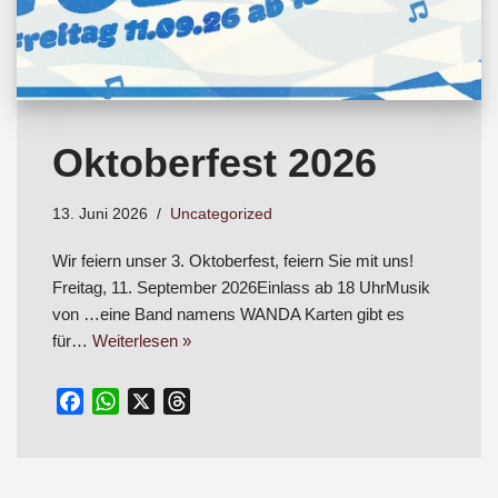
Oktoberfest 2026
13. Juni 2026
Uncategorized
Wir feiern unser 3. Oktoberfest, feiern Sie mit uns!
Freitag, 11. September 2026Einlass ab 18 UhrMusik
von …eine Band namens WANDA Karten gibt es
für…
Weiterlesen »
F
W
X
T
a
h
h
c
a
r
e
t
e