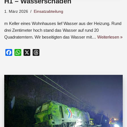
H1 – Wasserschaden
1. März 2026
Einsatzabteilung
m Keller eines Wohnhauses lief Wasser aus der Heizung. Rund
drei Zentimeter hoch stand das Wasser auf rund 20
Quadratemtern. Wir beseitigten das Wasser mit…
Weiterlesen »
F
W
X
T
a
h
h
c
a
r
e
t
e
b
s
a
o
A
d
o
p
s
k
p