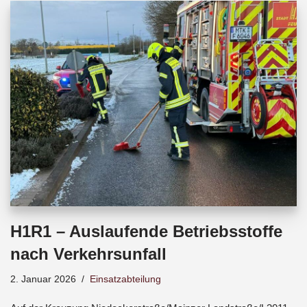
b
s
a
o
A
d
o
p
s
k
p
H1R1 – Auslaufende Betriebsstoffe
nach Verkehrsunfall
2. Januar 2026
Einsatzabteilung