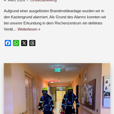
4. März 2026
Einsatzabteilung
Aufgrund einer ausgelösten Brandmeldeanlage wurden wir in
den Kastengrund alarmiert. Als Grund des Alarms konnten wir
bei unserer Erkundung in dem Rechenzentrum ein defektes
Ventil…
Weiterlesen »
F
W
X
T
a
h
h
c
a
r
e
t
e
b
s
a
o
A
d
o
p
s
k
p