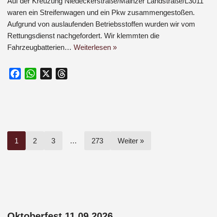
Auf der Kreuzung Niedeckerstraße/Mainzer Landstraße/L3011
waren ein Streifenwagen und ein Pkw zusammengestoßen.
Aufgrund von auslaufenden Betriebsstoffen wurden wir vom
Rettungsdienst nachgefordert. Wir klemmten die
Fahrzeugbatterien…
Weiterlesen »
F
W
X
T
a
h
h
c
a
r
e
t
e
b
s
a
o
A
d
1
2
3
…
273
Weiter »
o
p
s
k
p
Oktoberfest 11.09.2026