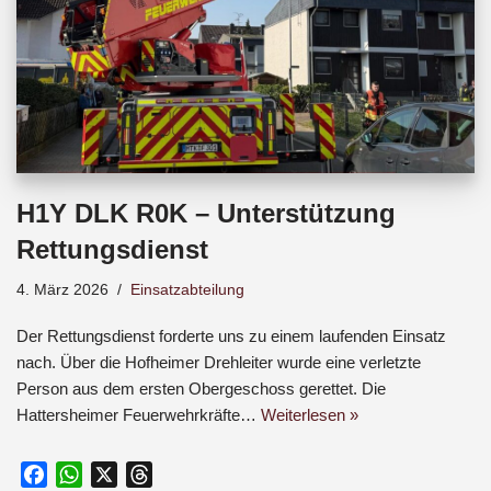
H1Y DLK R0K – Unterstützung
Rettungsdienst
4. März 2026
Einsatzabteilung
Der Rettungsdienst forderte uns zu einem laufenden Einsatz
nach. Über die Hofheimer Drehleiter wurde eine verletzte
Person aus dem ersten Obergeschoss gerettet. Die
Hattersheimer Feuerwehrkräfte…
Weiterlesen »
F
W
X
T