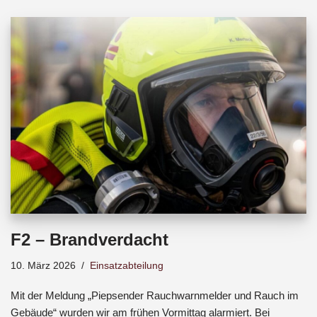
b
s
a
o
A
d
o
p
s
k
p
F2 – Brandverdacht
10. März 2026
Einsatzabteilung
Mit der Meldung „Piepsender Rauchwarnmelder und Rauch im
Gebäude“ wurden wir am frühen Vormittag alarmiert. Bei