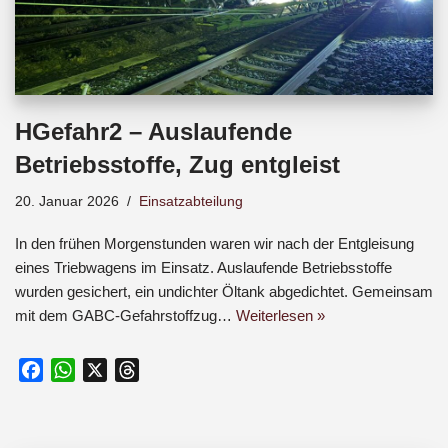
HGefahr2 – Auslaufende
Betriebsstoffe, Zug entgleist
20. Januar 2026
Einsatzabteilung
In den frühen Morgenstunden waren wir nach der Entgleisung
eines Triebwagens im Einsatz. Auslaufende Betriebsstoffe
wurden gesichert, ein undichter Öltank abgedichtet. Gemeinsam
mit dem GABC-Gefahrstoffzug…
Weiterlesen »
F
W
X
T
a
h
h
c
a
r
e
t
e