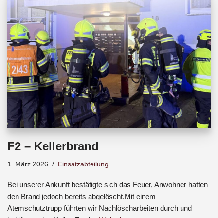
b
s
a
o
A
d
o
p
s
k
p
F2 – Kellerbrand
1. März 2026
Einsatzabteilung
Bei unserer Ankunft bestätigte sich das Feuer, Anwohner hatten
den Brand jedoch bereits abgelöscht.Mit einem
Atemschutztrupp führten wir Nachlöscharbeiten durch und