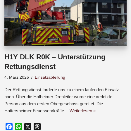
H1Y DLK R0K – Unterstützung
Rettungsdienst
4. März 2026
Einsatzabteilung
Der Rettungsdienst forderte uns zu einem laufenden Einsatz
nach. Über die Hofheimer Drehleiter wurde eine verletzte
Person aus dem ersten Obergeschoss gerettet. Die
Hattersheimer Feuerwehrkräfte…
Weiterlesen »
F
W
X
T