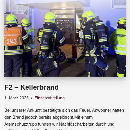
b
s
a
o
A
d
o
p
s
k
p
F2 – Kellerbrand
1. März 2026
Einsatzabteilung
Bei unserer Ankunft bestätigte sich das Feuer, Anwohner hatten
den Brand jedoch bereits abgelöscht.Mit einem
Atemschutztrupp führten wir Nachlöscharbeiten durch und