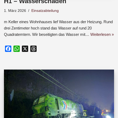
H1 – Wasserschaden
1. März 2026
Einsatzabteilung
m Keller eines Wohnhauses lief Wasser aus der Heizung. Rund
drei Zentimeter hoch stand das Wasser auf rund 20
Quadratemtern. Wir beseitigten das Wasser mit…
Weiterlesen »
F
W
X
T
a
h
h
c
a
r
e
t
e
b
s
a
o
A
d
o
p
s
k
p