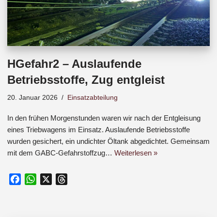
HGefahr2 – Auslaufende
Betriebsstoffe, Zug entgleist
20. Januar 2026
Einsatzabteilung
In den frühen Morgenstunden waren wir nach der Entgleisung
eines Triebwagens im Einsatz. Auslaufende Betriebsstoffe
wurden gesichert, ein undichter Öltank abgedichtet. Gemeinsam
mit dem GABC-Gefahrstoffzug…
Weiterlesen »
F
W
X
T
a
h
h
c
a
r
e
t
e