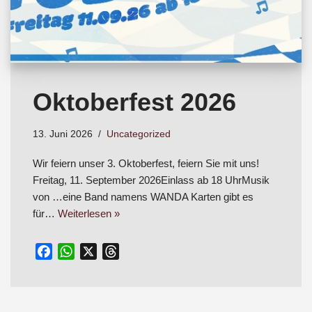
Oktoberfest 2026
13. Juni 2026
Uncategorized
Wir feiern unser 3. Oktoberfest, feiern Sie mit uns!
Freitag, 11. September 2026Einlass ab 18 UhrMusik
von …eine Band namens WANDA Karten gibt es
für…
Weiterlesen »
F
W
X
T
a
h
h
c
a
r
e
t
e