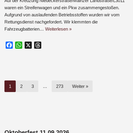
Auf der Kreuzung Niedeckerstraße/Mainzer Landstraße/L3011
waren ein Streifenwagen und ein Pkw zusammengestoßen.
Aufgrund von auslaufenden Betriebsstoffen wurden wir vom
Rettungsdienst nachgefordert. Wir klemmten die
Fahrzeugbatterien…
Weiterlesen »
F
W
X
T
a
h
h
c
a
r
e
t
e
b
s
a
o
A
d
1
2
3
…
273
Weiter »
o
p
s
k
p
Oktoberfest 11.09.2026