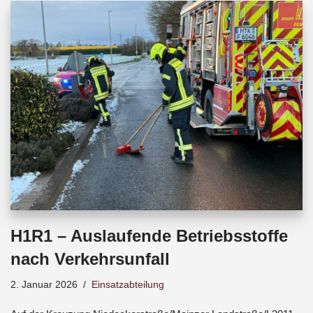
b
s
a
o
A
d
o
p
s
k
p
H1R1 – Auslaufende Betriebsstoffe
nach Verkehrsunfall
2. Januar 2026
Einsatzabteilung