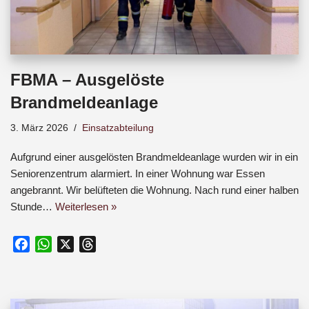
FBMA – Ausgelöste
Brandmeldeanlage
3. März 2026
Einsatzabteilung
Aufgrund einer ausgelösten Brandmeldeanlage wurden wir in ein
Seniorenzentrum alarmiert. In einer Wohnung war Essen
angebrannt. Wir belüfteten die Wohnung. Nach rund einer halben
Stunde…
Weiterlesen »
F
W
X
T
a
h
h
c
a
r
e
t
e