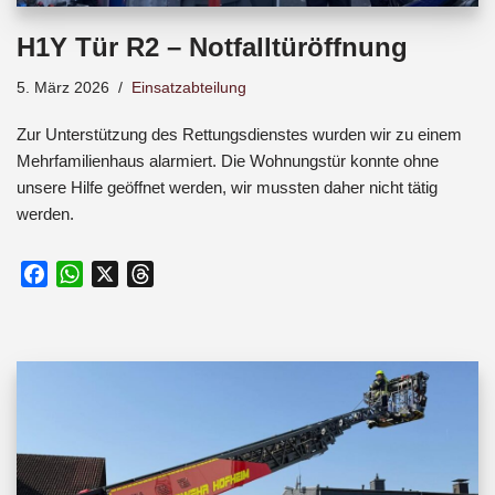
H1Y Tür R2 – Notfalltüröffnung
5. März 2026
Einsatzabteilung
Zur Unterstützung des Rettungsdienstes wurden wir zu einem
Mehrfamilienhaus alarmiert. Die Wohnungstür konnte ohne
unsere Hilfe geöffnet werden, wir mussten daher nicht tätig
werden.
F
W
X
T
a
h
h
c
a
r
e
t
e
b
s
a
o
A
d
o
p
s
k
p