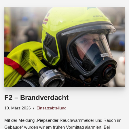
b
s
a
o
A
d
o
p
s
k
p
F2 – Brandverdacht
10. März 2026
Einsatzabteilung
Mit der Meldung „Piepsender Rauchwarnmelder und Rauch im
Gebäude“ wurden wir am frühen Vormittag alarmiert. Bei