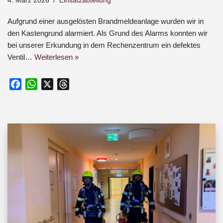
4. März 2026
Einsatzabteilung
Aufgrund einer ausgelösten Brandmeldeanlage wurden wir in
den Kastengrund alarmiert. Als Grund des Alarms konnten wir
bei unserer Erkundung in dem Rechenzentrum ein defektes
Ventil…
Weiterlesen »
F
W
X
T
a
h
h
c
a
r
e
t
e
b
s
a
o
A
d
o
p
s
k
p