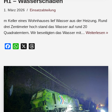
H1 – Wasserschaden
1. März 2026
Einsatzabteilung
m Keller eines Wohnhauses lief Wasser aus der Heizung. Rund
drei Zentimeter hoch stand das Wasser auf rund 20
Quadratemtern. Wir beseitigten das Wasser mit…
Weiterlesen »
F
W
X
T
a
h
h
c
a
r
e
t
e
b
s
a
o
A
d
o
p
s
k
p