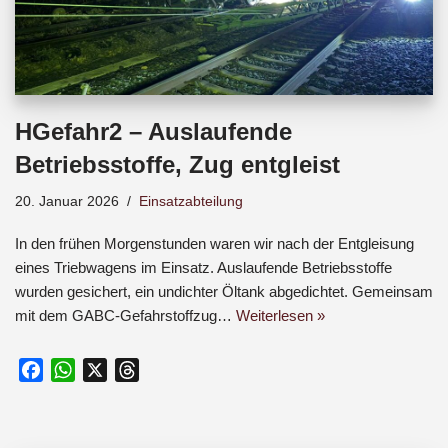
HGefahr2 – Auslaufende
Betriebsstoffe, Zug entgleist
20. Januar 2026
Einsatzabteilung
In den frühen Morgenstunden waren wir nach der Entgleisung
eines Triebwagens im Einsatz. Auslaufende Betriebsstoffe
wurden gesichert, ein undichter Öltank abgedichtet. Gemeinsam
mit dem GABC-Gefahrstoffzug…
Weiterlesen »
F
W
X
T
a
h
h
c
a
r
e
t
e