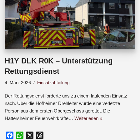
H1Y DLK R0K – Unterstützung
Rettungsdienst
4. März 2026
Einsatzabteilung
Der Rettungsdienst forderte uns zu einem laufenden Einsatz
nach. Über die Hofheimer Drehleiter wurde eine verletzte
Person aus dem ersten Obergeschoss gerettet. Die
Hattersheimer Feuerwehrkräfte…
Weiterlesen »
F
W
X
T