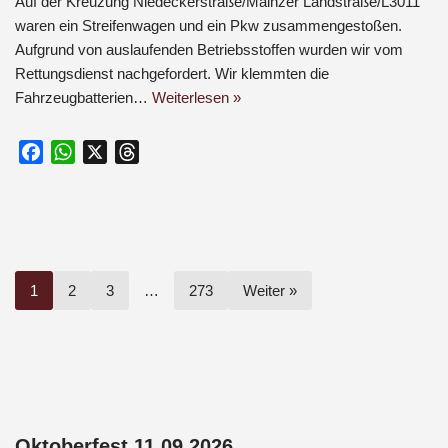
Auf der Kreuzung Niedeckerstraße/Mainzer Landstraße/L3011
waren ein Streifenwagen und ein Pkw zusammengestoßen.
Aufgrund von auslaufenden Betriebsstoffen wurden wir vom
Rettungsdienst nachgefordert. Wir klemmten die
Fahrzeugbatterien…
Weiterlesen »
F
W
X
T
a
h
h
c
a
r
e
t
e
b
s
a
o
A
d
1
2
3
…
273
Weiter »
o
p
s
k
p
Oktoberfest 11.09.2026