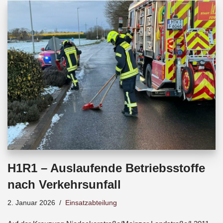
b
s
a
o
A
d
o
p
s
k
p
H1R1 – Auslaufende Betriebsstoffe
nach Verkehrsunfall
2. Januar 2026
Einsatzabteilung