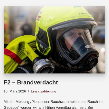
b
s
a
o
A
d
o
p
s
k
p
F2 – Brandverdacht
10. März 2026
Einsatzabteilung
Mit der Meldung „Piepsender Rauchwarnmelder und Rauch im
Gebäude“ wurden wir am frühen Vormittag alarmiert. Bei