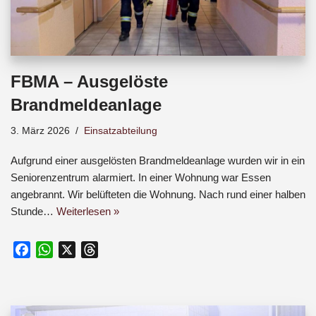
FBMA – Ausgelöste
Brandmeldeanlage
3. März 2026
Einsatzabteilung
Aufgrund einer ausgelösten Brandmeldeanlage wurden wir in ein
Seniorenzentrum alarmiert. In einer Wohnung war Essen
angebrannt. Wir belüfteten die Wohnung. Nach rund einer halben
Stunde…
Weiterlesen »
F
W
X
T
a
h
h
c
a
r
e
t
e