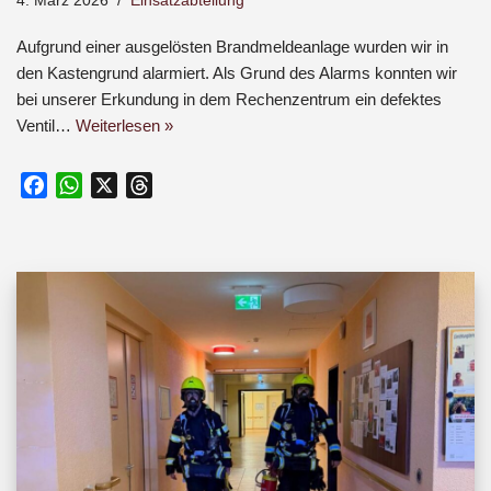
4. März 2026
Einsatzabteilung
Aufgrund einer ausgelösten Brandmeldeanlage wurden wir in
den Kastengrund alarmiert. Als Grund des Alarms konnten wir
bei unserer Erkundung in dem Rechenzentrum ein defektes
Ventil…
Weiterlesen »
F
W
X
T
a
h
h
c
a
r
e
t
e
b
s
a
o
A
d
o
p
s
k
p