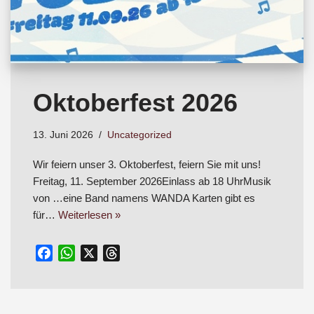
Oktoberfest 2026
13. Juni 2026
Uncategorized
Wir feiern unser 3. Oktoberfest, feiern Sie mit uns!
Freitag, 11. September 2026Einlass ab 18 UhrMusik
von …eine Band namens WANDA Karten gibt es
für…
Weiterlesen »
F
W
X
T
a
h
h
c
a
r
e
t
e