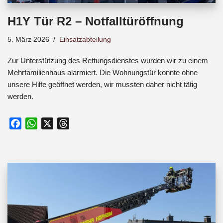
H1Y Tür R2 – Notfalltüröffnung
5. März 2026
Einsatzabteilung
Zur Unterstützung des Rettungsdienstes wurden wir zu einem
Mehrfamilienhaus alarmiert. Die Wohnungstür konnte ohne
unsere Hilfe geöffnet werden, wir mussten daher nicht tätig
werden.
F
W
X
T
a
h
h
c
a
r
e
t
e
b
s
a
o
A
d
o
p
s
k
p