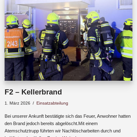
b
s
a
o
A
d
o
p
s
k
p
F2 – Kellerbrand
1. März 2026
Einsatzabteilung
Bei unserer Ankunft bestätigte sich das Feuer, Anwohner hatten
den Brand jedoch bereits abgelöscht.Mit einem
Atemschutztrupp führten wir Nachlöscharbeiten durch und