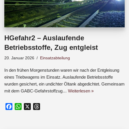
HGefahr2 – Auslaufende
Betriebsstoffe, Zug entgleist
20. Januar 2026
Einsatzabteilung
In den frühen Morgenstunden waren wir nach der Entgleisung
eines Triebwagens im Einsatz. Auslaufende Betriebsstoffe
wurden gesichert, ein undichter Öltank abgedichtet. Gemeinsam
mit dem GABC-Gefahrstoffzug…
Weiterlesen »
F
W
X
T
a
h
h
c
a
r
e
t
e