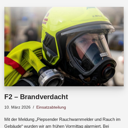
b
s
a
o
A
d
o
p
s
k
p
F2 – Brandverdacht
10. März 2026
Einsatzabteilung
Mit der Meldung „Piepsender Rauchwarnmelder und Rauch im
Gebäude“ wurden wir am frühen Vormittag alarmiert. Bei