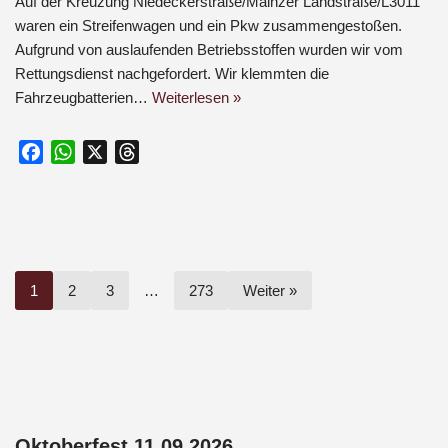
Auf der Kreuzung Niedeckerstraße/Mainzer Landstraße/L3011
waren ein Streifenwagen und ein Pkw zusammengestoßen.
Aufgrund von auslaufenden Betriebsstoffen wurden wir vom
Rettungsdienst nachgefordert. Wir klemmten die
Fahrzeugbatterien…
Weiterlesen »
F
W
X
T
a
h
h
c
a
r
e
t
e
b
s
a
o
A
d
1
2
3
…
273
Weiter »
o
p
s
k
p
Oktoberfest 11.09.2026