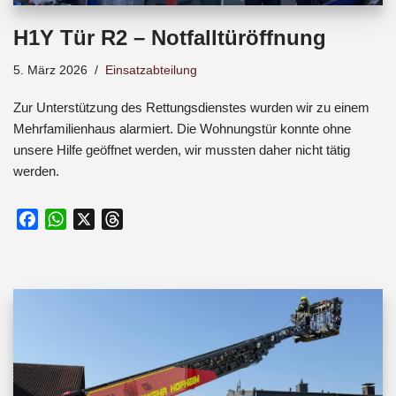
H1Y Tür R2 – Notfalltüröffnung
5. März 2026
Einsatzabteilung
Zur Unterstützung des Rettungsdienstes wurden wir zu einem
Mehrfamilienhaus alarmiert. Die Wohnungstür konnte ohne
unsere Hilfe geöffnet werden, wir mussten daher nicht tätig
werden.
F
W
X
T
a
h
h
c
a
r
e
t
e
b
s
a
o
A
d
o
p
s
k
p