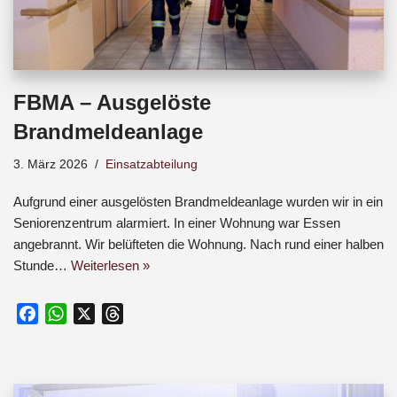
FBMA – Ausgelöste
Brandmeldeanlage
3. März 2026
Einsatzabteilung
Aufgrund einer ausgelösten Brandmeldeanlage wurden wir in ein
Seniorenzentrum alarmiert. In einer Wohnung war Essen
angebrannt. Wir belüfteten die Wohnung. Nach rund einer halben
Stunde…
Weiterlesen »
F
W
X
T
a
h
h
c
a
r
e
t
e