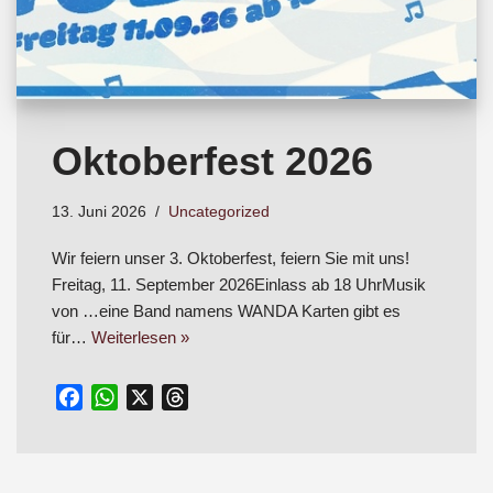
Oktoberfest 2026
13. Juni 2026
Uncategorized
Wir feiern unser 3. Oktoberfest, feiern Sie mit uns!
Freitag, 11. September 2026Einlass ab 18 UhrMusik
von …eine Band namens WANDA Karten gibt es
für…
Weiterlesen »
F
W
X
T
a
h
h
c
a
r
e
t
e