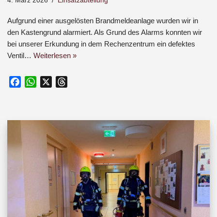
4. März 2026
Einsatzabteilung
Aufgrund einer ausgelösten Brandmeldeanlage wurden wir in
den Kastengrund alarmiert. Als Grund des Alarms konnten wir
bei unserer Erkundung in dem Rechenzentrum ein defektes
Ventil…
Weiterlesen »
F
W
X
T
a
h
h
c
a
r
e
t
e
b
s
a
o
A
d
o
p
s
k
p