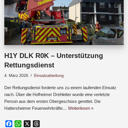
H1Y DLK R0K – Unterstützung
Rettungsdienst
4. März 2026
Einsatzabteilung
Der Rettungsdienst forderte uns zu einem laufenden Einsatz
nach. Über die Hofheimer Drehleiter wurde eine verletzte
Person aus dem ersten Obergeschoss gerettet. Die
Hattersheimer Feuerwehrkräfte…
Weiterlesen »
F
W
X
T