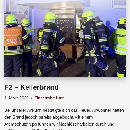
b
s
a
o
A
d
o
p
s
k
p
F2 – Kellerbrand
1. März 2026
Einsatzabteilung
Bei unserer Ankunft bestätigte sich das Feuer, Anwohner hatten
den Brand jedoch bereits abgelöscht.Mit einem
Atemschutztrupp führten wir Nachlöscharbeiten durch und