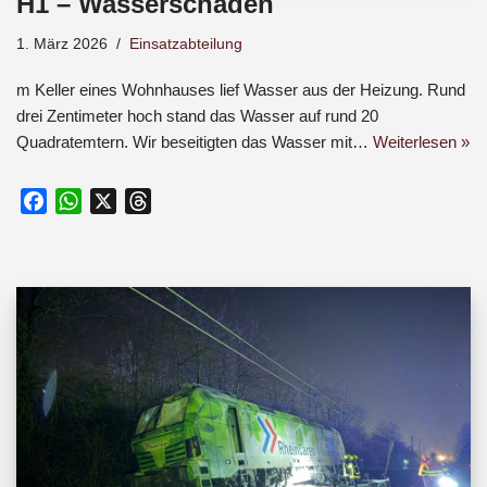
H1 – Wasserschaden
1. März 2026
Einsatzabteilung
m Keller eines Wohnhauses lief Wasser aus der Heizung. Rund
drei Zentimeter hoch stand das Wasser auf rund 20
Quadratemtern. Wir beseitigten das Wasser mit…
Weiterlesen »
F
W
X
T
a
h
h
c
a
r
e
t
e
b
s
a
o
A
d
o
p
s
k
p