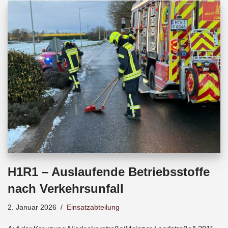
b
s
a
o
A
d
o
p
s
k
p
H1R1 – Auslaufende Betriebsstoffe
nach Verkehrsunfall
2. Januar 2026
Einsatzabteilung