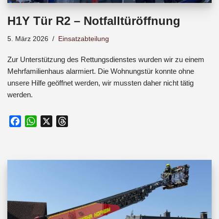
H1Y Tür R2 – Notfalltüröffnung
5. März 2026
Einsatzabteilung
Zur Unterstützung des Rettungsdienstes wurden wir zu einem
Mehrfamilienhaus alarmiert. Die Wohnungstür konnte ohne
unsere Hilfe geöffnet werden, wir mussten daher nicht tätig
werden.
F
W
X
T
a
h
h
c
a
r
e
t
e
b
s
a
o
A
d
o
p
s
k
p