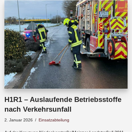
b
s
a
o
A
d
o
p
s
k
p
H1R1 – Auslaufende Betriebsstoffe
nach Verkehrsunfall
2. Januar 2026
Einsatzabteilung