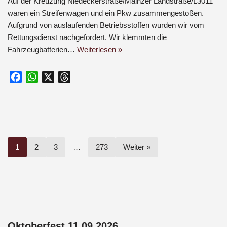
Auf der Kreuzung Niedeckerstraße/Mainzer Landstraße/L3011
waren ein Streifenwagen und ein Pkw zusammengestoßen.
Aufgrund von auslaufenden Betriebsstoffen wurden wir vom
Rettungsdienst nachgefordert. Wir klemmten die
Fahrzeugbatterien…
Weiterlesen »
F
W
X
T
a
h
h
c
a
r
e
t
e
b
s
a
o
A
d
1
2
3
…
273
Weiter »
o
p
s
k
p
Oktoberfest 11.09.2026