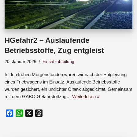
HGefahr2 – Auslaufende
Betriebsstoffe, Zug entgleist
20. Januar 2026
Einsatzabteilung
In den frühen Morgenstunden waren wir nach der Entgleisung
eines Triebwagens im Einsatz. Auslaufende Betriebsstoffe
wurden gesichert, ein undichter Öltank abgedichtet. Gemeinsam
mit dem GABC-Gefahrstoffzug…
Weiterlesen »
F
W
X
T
a
h
h
c
a
r
e
t
e