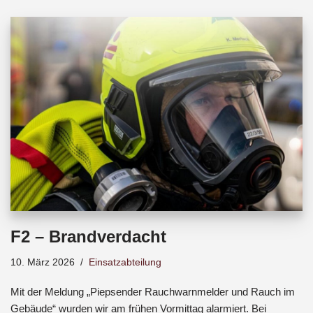
b
s
a
o
A
d
o
p
s
k
p
F2 – Brandverdacht
10. März 2026
Einsatzabteilung
Mit der Meldung „Piepsender Rauchwarnmelder und Rauch im
Gebäude“ wurden wir am frühen Vormittag alarmiert. Bei