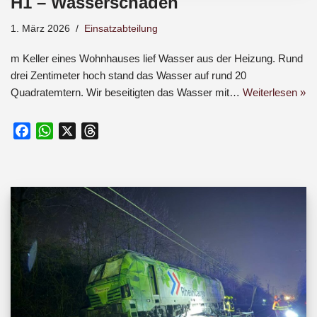
H1 – Wasserschaden
1. März 2026
Einsatzabteilung
m Keller eines Wohnhauses lief Wasser aus der Heizung. Rund
drei Zentimeter hoch stand das Wasser auf rund 20
Quadratemtern. Wir beseitigten das Wasser mit…
Weiterlesen »
F
W
X
T
a
h
h
c
a
r
e
t
e
b
s
a
o
A
d
o
p
s
k
p