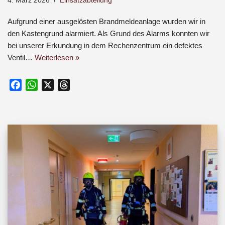
4. März 2026
Einsatzabteilung
Aufgrund einer ausgelösten Brandmeldeanlage wurden wir in
den Kastengrund alarmiert. Als Grund des Alarms konnten wir
bei unserer Erkundung in dem Rechenzentrum ein defektes
Ventil…
Weiterlesen »
F
W
X
T
a
h
h
c
a
r
e
t
e
b
s
a
o
A
d
o
p
s
k
p