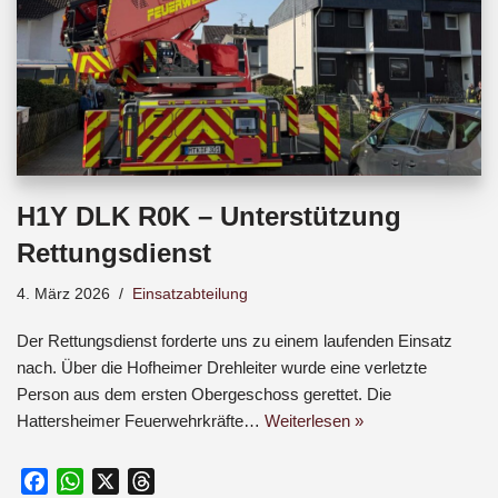
H1Y DLK R0K – Unterstützung
Rettungsdienst
4. März 2026
Einsatzabteilung
Der Rettungsdienst forderte uns zu einem laufenden Einsatz
nach. Über die Hofheimer Drehleiter wurde eine verletzte
Person aus dem ersten Obergeschoss gerettet. Die
Hattersheimer Feuerwehrkräfte…
Weiterlesen »
F
W
X
T