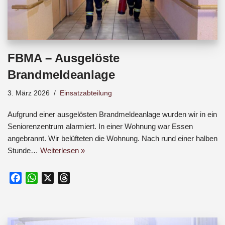
FBMA – Ausgelöste
Brandmeldeanlage
3. März 2026
Einsatzabteilung
Aufgrund einer ausgelösten Brandmeldeanlage wurden wir in ein
Seniorenzentrum alarmiert. In einer Wohnung war Essen
angebrannt. Wir belüfteten die Wohnung. Nach rund einer halben
Stunde…
Weiterlesen »
F
W
X
T
a
h
h
c
a
r
e
t
e