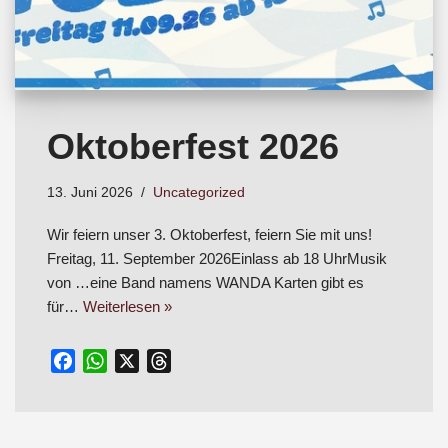
Oktoberfest 2026
13. Juni 2026
Uncategorized
Wir feiern unser 3. Oktoberfest, feiern Sie mit uns!
Freitag, 11. September 2026Einlass ab 18 UhrMusik
von …eine Band namens WANDA Karten gibt es
für…
Weiterlesen »
F
W
X
T
a
h
h
c
a
r
e
t
e