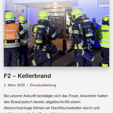
b
s
a
o
A
d
o
p
s
k
p
F2 – Kellerbrand
1. März 2026
Einsatzabteilung
Bei unserer Ankunft bestätigte sich das Feuer, Anwohner hatten
den Brand jedoch bereits abgelöscht.Mit einem
Atemschutztrupp führten wir Nachlöscharbeiten durch und