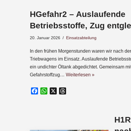
e
HGefahr2 – Auslaufende
b
o
Betriebsstoffe, Zug entgle
o
k
20. Januar 2026
Einsatzabteilung
In den frühen Morgenstunden waren wir nach der
Triebwagens im Einsatz. Auslaufende Betriebssto
ein undichter Öltank abgedichtet. Gemeinsam m
Gefahrstoffzug…
Weiterlesen »
F
W
X
T
a
h
h
c
a
r
e
t
e
H1R1
b
s
a
o
A
d