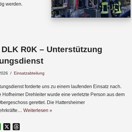
tig werden.
 DLK R0K – Unterstützung
tungsdienst
2026
Einsatzabteilung
tungsdienst forderte uns zu einem laufenden Einsatz nach.
e Hofheimer Drehleiter wurde eine verletzte Person aus dem
Obergeschoss gerettet. Die Hattersheimer
ehrkräfte…
Weiterlesen »
W
X
T