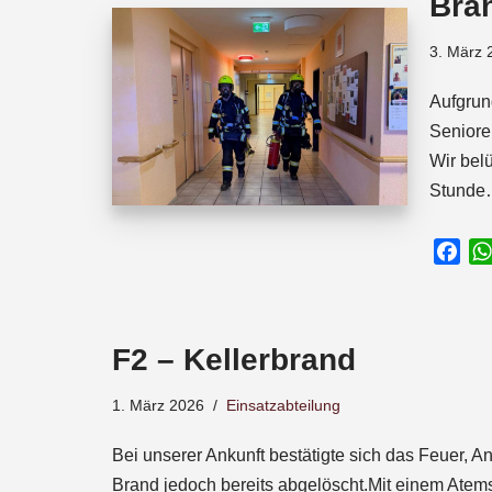
Bra
o
p
s
k
p
3. März 
Aufgrun
Seniore
Wir bel
Stund
F
a
c
e
F2 – Kellerbrand
b
o
1. März 2026
Einsatzabteilung
o
k
Bei unserer Ankunft bestätigte sich das Feuer, 
Brand jedoch bereits abgelöscht.Mit einem Atems