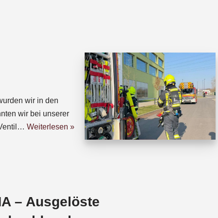
h
h
a
r
t
e
s
a
A
d
p
s
p
urden wir in den
nten wir bei unserer
Ventil…
Weiterlesen »
A – Ausgelöste