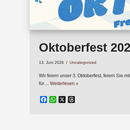
Oktoberfest 20
13. Juni 2026
Uncategorized
Wir feiern unser 3. Oktoberfest, feiern Si
für…
Weiterlesen »
F
W
X
T
a
h
h
c
a
r
e
t
e
b
s
a