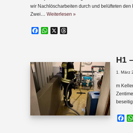
wir Nachlöscharbeiten durch und belüfteten den K
Zwei…
Weiterlesen »
F
W
X
T
a
h
h
c
a
r
e
t
e
H1 
b
s
a
o
A
d
1. März 
o
p
s
k
p
m Kelle
Zentime
beseiti
F
a
c