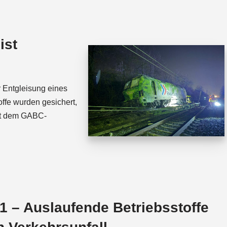
t
e
s
a
A
d
ist
p
s
p
 Entgleisung eines
ffe wurden gesichert,
it dem GABC-
 – Auslaufende Betriebsstoffe