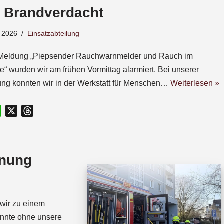
– Brandverdacht
 2026
Einsatzabteilung
 Meldung „Piepsender Rauchwarnmelder und Rauch im
“ wurden wir am frühen Vormittag alarmiert. Bei unserer
ng konnten wir in der Werkstatt für Menschen…
Weiterlesen »
W
X
T
h
h
a
r
t
e
fnung
s
a
A
d
p
s
p
wir zu einem
onnte ohne unsere