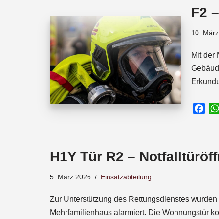
o
A
d
F2 
o
p
s
k
p
10. März
Mit der
Gebäude
Erkundu
F
a
c
e
H1Y Tür R2 – Notfalltüröf
b
o
5. März 2026
Einsatzabteilung
o
k
Zur Unterstützung des Rettungsdienstes wurden 
Mehrfamilienhaus alarmiert. Die Wohnungstür k