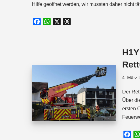
Hilfe geöffnet werden, wir mussten daher nicht tä
F
W
X
T
a
h
h
c
a
r
e
t
e
H1Y
b
s
a
o
A
d
Ret
o
p
s
k
p
4. März 
Der Ret
Über di
ersten 
Feuerw
F