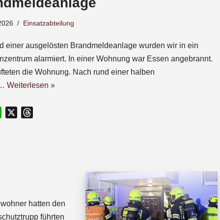
ndmeldeanlage
2026
Einsatzabteilung
d einer ausgelösten Brandmeldeanlage wurden wir in ein
nzentrum alarmiert. In einer Wohnung war Essen angebrannt.
üfteten die Wohnung. Nach rund einer halben
e…
Weiterlesen »
W
X
T
h
h
a
r
t
e
s
a
A
d
p
s
p
Anwohner hatten den
chutztrupp führten