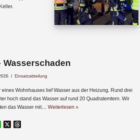
eller.
– Wasserschaden
2026
Einsatzabteilung
r eines Wohnhauses lief Wasser aus der Heizung. Rund drei
ter hoch stand das Wasser auf rund 20 Quadratemtern. Wir
gten das Wasser mit…
Weiterlesen »
W
X
T
h
h
a
r