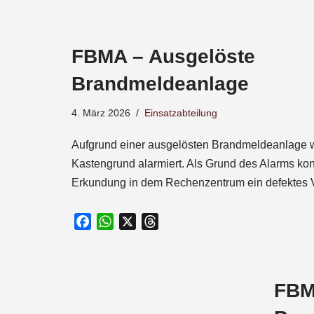
a
c
e
FBMA – Ausgelöste
b
o
Brandmeldeanlage
o
k
4. März 2026
Einsatzabteilung
Aufgrund einer ausgelösten Brandmeldeanlage w
Kastengrund alarmiert. Als Grund des Alarms kon
Erkundung in dem Rechenzentrum ein defektes 
F
W
X
T
a
h
h
c
a
r
e
t
e
FBM
b
s
a
o
A
d