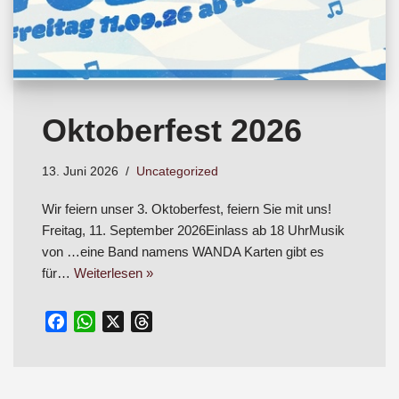
Oktoberfest 2026
13. Juni 2026
Uncategorized
Wir feiern unser 3. Oktoberfest, feiern Sie mit uns!
Freitag, 11. September 2026Einlass ab 18 UhrMusik
von …eine Band namens WANDA Karten gibt es
für…
Weiterlesen »
F
W
X
T
a
h
h
c
a
r
e
t
e