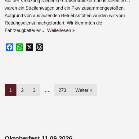
Auf der Kreuzung Niedeckerstraße/Mainzer Landstraße/L3011
waren ein Streifenwagen und ein Pkw zusammengestoßen.
Aufgrund von auslaufenden Betriebsstoffen wurden wir vom
Rettungsdienst nachgefordert. Wir klemmten die
Fahrzeugbatterien…
Weiterlesen »
F
W
X
T
a
h
h
c
a
r
e
t
e
b
s
a
o
A
d
1
2
3
…
273
Weiter »
o
p
s
k
p
Oktoberfest 11.09.2026