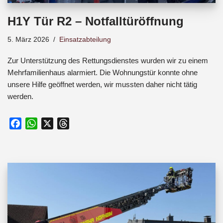
H1Y Tür R2 – Notfalltüröffnung
5. März 2026
Einsatzabteilung
Zur Unterstützung des Rettungsdienstes wurden wir zu einem
Mehrfamilienhaus alarmiert. Die Wohnungstür konnte ohne
unsere Hilfe geöffnet werden, wir mussten daher nicht tätig
werden.
F
W
X
T
a
h
h
c
a
r
e
t
e
b
s
a
o
A
d
o
p
s
k
p