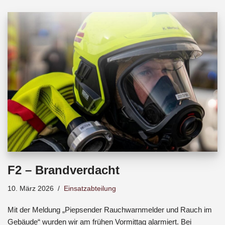
b
s
a
o
A
d
o
p
s
k
p
F2 – Brandverdacht
10. März 2026
Einsatzabteilung
Mit der Meldung „Piepsender Rauchwarnmelder und Rauch im
Gebäude“ wurden wir am frühen Vormittag alarmiert. Bei