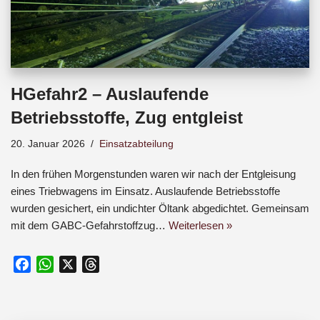
HGefahr2 – Auslaufende
Betriebsstoffe, Zug entgleist
20. Januar 2026
Einsatzabteilung
In den frühen Morgenstunden waren wir nach der Entgleisung
eines Triebwagens im Einsatz. Auslaufende Betriebsstoffe
wurden gesichert, ein undichter Öltank abgedichtet. Gemeinsam
mit dem GABC-Gefahrstoffzug…
Weiterlesen »
F
W
X
T
a
h
h
c
a
r
e
t
e