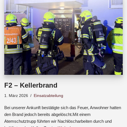
b
s
a
o
A
d
o
p
s
k
p
F2 – Kellerbrand
1. März 2026
Einsatzabteilung
Bei unserer Ankunft bestätigte sich das Feuer, Anwohner hatten
den Brand jedoch bereits abgelöscht.Mit einem
Atemschutztrupp führten wir Nachlöscharbeiten durch und