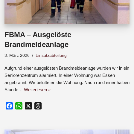
FBMA – Ausgelöste
Brandmeldeanlage
3. März 2026
Einsatzabteilung
Aufgrund einer ausgelösten Brandmeldeanlage wurden wir in ein
Seniorenzentrum alarmiert. In einer Wohnung war Essen
angebrannt. Wir belüfteten die Wohnung. Nach rund einer halben
Stunde…
Weiterlesen »
F
W
X
T
a
h
h
c
a
r
e
t
e