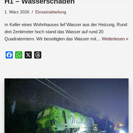
H1 – Wasserschaden
1. März 2026
Einsatzabteilung
m Keller eines Wohnhauses lief Wasser aus der Heizung. Rund
drei Zentimeter hoch stand das Wasser auf rund 20
Quadratemtern. Wir beseitigten das Wasser mit…
Weiterlesen »
F
W
X
T
a
h
h
c
a
r
e
t
e
b
s
a
o
A
d
o
p
s
k
p