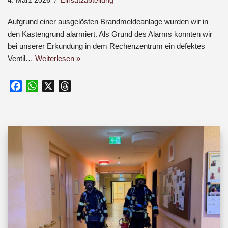
4. März 2026
Einsatzabteilung
Aufgrund einer ausgelösten Brandmeldeanlage wurden wir in
den Kastengrund alarmiert. Als Grund des Alarms konnten wir
bei unserer Erkundung in dem Rechenzentrum ein defektes
Ventil…
Weiterlesen »
F
W
X
T
a
h
h
c
a
r
e
t
e
b
s
a
o
A
d
o
p
s
k
p