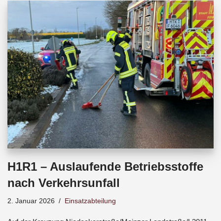
b
s
a
o
A
d
o
p
s
k
p
H1R1 – Auslaufende Betriebsstoffe
nach Verkehrsunfall
2. Januar 2026
Einsatzabteilung