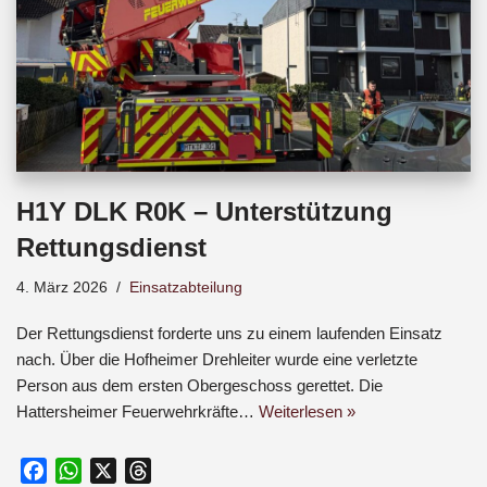
H1Y DLK R0K – Unterstützung
Rettungsdienst
4. März 2026
Einsatzabteilung
Der Rettungsdienst forderte uns zu einem laufenden Einsatz
nach. Über die Hofheimer Drehleiter wurde eine verletzte
Person aus dem ersten Obergeschoss gerettet. Die
Hattersheimer Feuerwehrkräfte…
Weiterlesen »
F
W
X
T