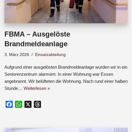
FBMA – Ausgelöste
Brandmeldeanlage
3. März 2026
Einsatzabteilung
Aufgrund einer ausgelösten Brandmeldeanlage wurden wir in ein
Seniorenzentrum alarmiert. In einer Wohnung war Essen
angebrannt. Wir belüfteten die Wohnung. Nach rund einer halben
Stunde…
Weiterlesen »
F
W
X
T
a
h
h
c
a
r
e
t
e