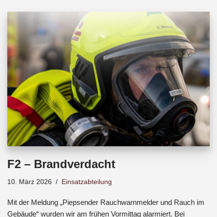
b
s
a
o
A
d
o
p
s
k
p
F2 – Brandverdacht
10. März 2026
Einsatzabteilung
Mit der Meldung „Piepsender Rauchwarnmelder und Rauch im
Gebäude“ wurden wir am frühen Vormittag alarmiert. Bei