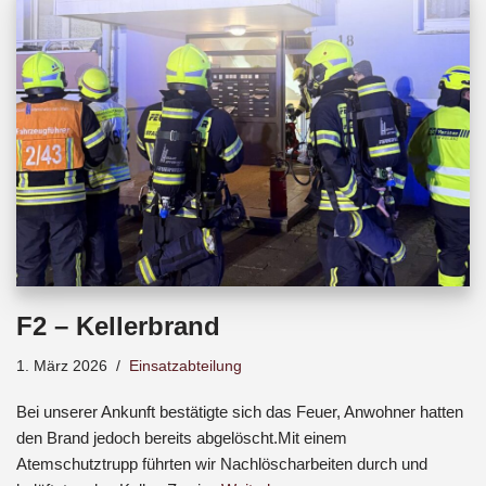
b
s
a
o
A
d
o
p
s
k
p
F2 – Kellerbrand
1. März 2026
Einsatzabteilung
Bei unserer Ankunft bestätigte sich das Feuer, Anwohner hatten
den Brand jedoch bereits abgelöscht.Mit einem
Atemschutztrupp führten wir Nachlöscharbeiten durch und