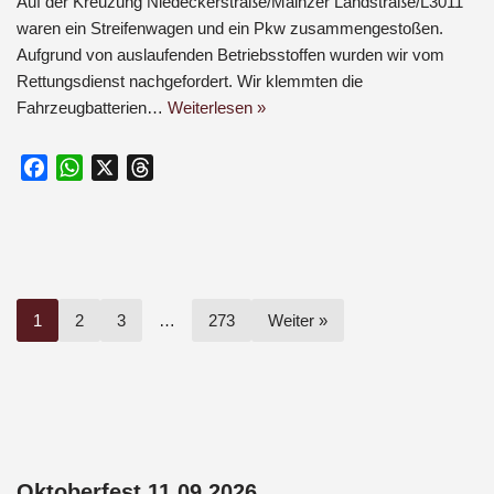
Auf der Kreuzung Niedeckerstraße/Mainzer Landstraße/L3011
waren ein Streifenwagen und ein Pkw zusammengestoßen.
Aufgrund von auslaufenden Betriebsstoffen wurden wir vom
Rettungsdienst nachgefordert. Wir klemmten die
Fahrzeugbatterien…
Weiterlesen »
F
W
X
T
a
h
h
c
a
r
e
t
e
b
s
a
o
A
d
1
2
3
…
273
Weiter »
o
p
s
k
p
Oktoberfest 11.09.2026