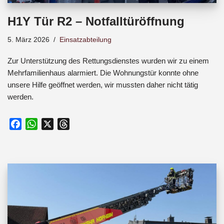
H1Y Tür R2 – Notfalltüröffnung
5. März 2026
Einsatzabteilung
Zur Unterstützung des Rettungsdienstes wurden wir zu einem
Mehrfamilienhaus alarmiert. Die Wohnungstür konnte ohne
unsere Hilfe geöffnet werden, wir mussten daher nicht tätig
werden.
F
W
X
T
a
h
h
c
a
r
e
t
e
b
s
a
o
A
d
o
p
s
k
p