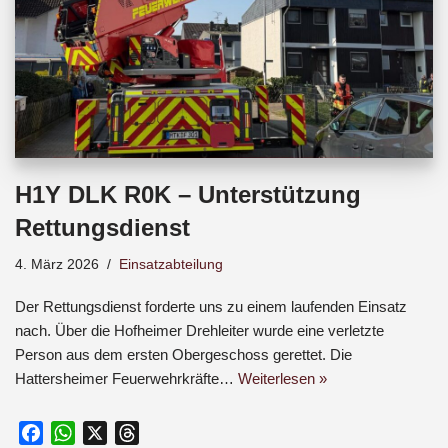
H1Y DLK R0K – Unterstützung
Rettungsdienst
4. März 2026
Einsatzabteilung
Der Rettungsdienst forderte uns zu einem laufenden Einsatz
nach. Über die Hofheimer Drehleiter wurde eine verletzte
Person aus dem ersten Obergeschoss gerettet. Die
Hattersheimer Feuerwehrkräfte…
Weiterlesen »
F
W
X
T