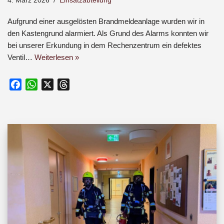
4. März 2026
Einsatzabteilung
Aufgrund einer ausgelösten Brandmeldeanlage wurden wir in
den Kastengrund alarmiert. Als Grund des Alarms konnten wir
bei unserer Erkundung in dem Rechenzentrum ein defektes
Ventil…
Weiterlesen »
F
W
X
T
a
h
h
c
a
r
e
t
e
b
s
a
o
A
d
o
p
s
k
p