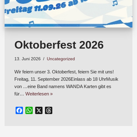
Oktoberfest 2026
13. Juni 2026
Uncategorized
Wir feiern unser 3. Oktoberfest, feiern Sie mit uns!
Freitag, 11. September 2026Einlass ab 18 UhrMusik
von …eine Band namens WANDA Karten gibt es
für…
Weiterlesen »
F
W
X
T
a
h
h
c
a
r
e
t
e