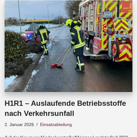
b
s
a
o
A
d
o
p
s
k
p
H1R1 – Auslaufende Betriebsstoffe
nach Verkehrsunfall
2. Januar 2026
Einsatzabteilung