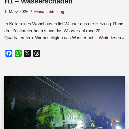
H1 – Wasserschaden
1. März 2026
Einsatzabteilung
m Keller eines Wohnhauses lief Wasser aus der Heizung. Rund
drei Zentimeter hoch stand das Wasser auf rund 20
Quadratemtern. Wir beseitigten das Wasser mit…
Weiterlesen »
F
W
X
T
a
h
h
c
a
r
e
t
e
b
s
a
o
A
d
o
p
s
k
p