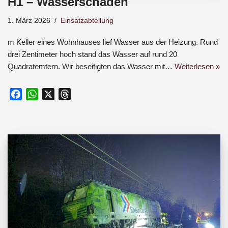
H1 – Wasserschaden
1. März 2026
Einsatzabteilung
m Keller eines Wohnhauses lief Wasser aus der Heizung. Rund
drei Zentimeter hoch stand das Wasser auf rund 20
Quadratemtern. Wir beseitigten das Wasser mit…
Weiterlesen »
F
W
X
T
a
h
h
c
a
r
e
t
e
b
s
a
o
A
d
o
p
s
k
p