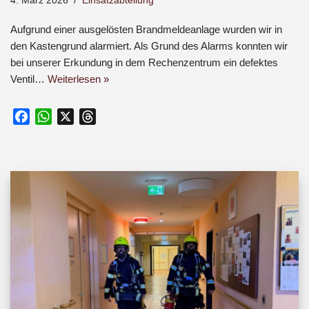
4. März 2026
Einsatzabteilung
Aufgrund einer ausgelösten Brandmeldeanlage wurden wir in
den Kastengrund alarmiert. Als Grund des Alarms konnten wir
bei unserer Erkundung in dem Rechenzentrum ein defektes
Ventil…
Weiterlesen »
F
W
X
T
a
h
h
c
a
r
e
t
e
b
s
a
o
A
d
o
p
s
k
p