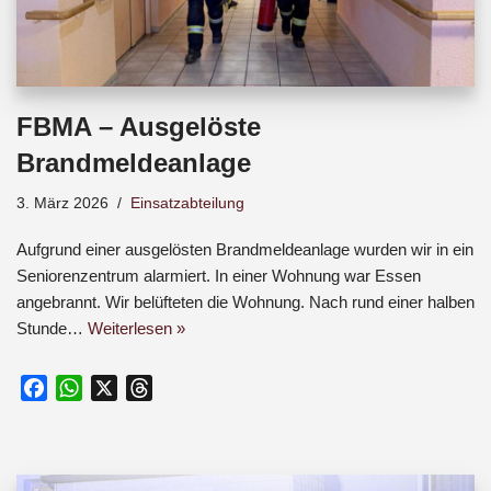
FBMA – Ausgelöste
Brandmeldeanlage
3. März 2026
Einsatzabteilung
Aufgrund einer ausgelösten Brandmeldeanlage wurden wir in ein
Seniorenzentrum alarmiert. In einer Wohnung war Essen
angebrannt. Wir belüfteten die Wohnung. Nach rund einer halben
Stunde…
Weiterlesen »
F
W
X
T
a
h
h
c
a
r
e
t
e