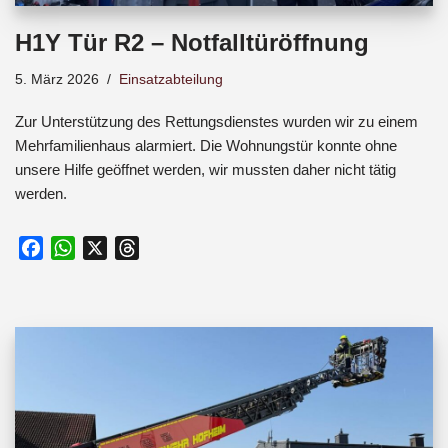
H1Y Tür R2 – Notfalltüröffnung
5. März 2026
Einsatzabteilung
Zur Unterstützung des Rettungsdienstes wurden wir zu einem
Mehrfamilienhaus alarmiert. Die Wohnungstür konnte ohne
unsere Hilfe geöffnet werden, wir mussten daher nicht tätig
werden.
F
W
X
T
a
h
h
c
a
r
e
t
e
b
s
a
o
A
d
o
p
s
k
p