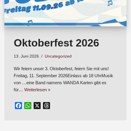
Oktoberfest 2026
13. Juni 2026
Uncategorized
Wir feiern unser 3. Oktoberfest, feiern Sie mit uns!
Freitag, 11. September 2026Einlass ab 18 UhrMusik
von …eine Band namens WANDA Karten gibt es
für…
Weiterlesen »
F
W
X
T
a
h
h
c
a
r
e
t
e