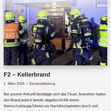
b
s
a
o
A
d
o
p
s
k
p
F2 – Kellerbrand
1. März 2026
Einsatzabteilung
Bei unserer Ankunft bestätigte sich das Feuer, Anwohner hatten
den Brand jedoch bereits abgelöscht.Mit einem
Atemschutztrupp führten wir Nachlöscharbeiten durch und