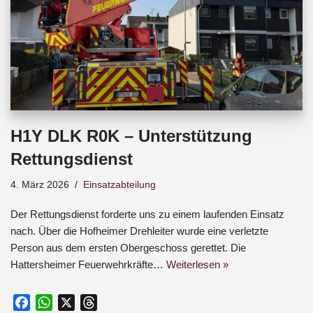
H1Y DLK R0K – Unterstützung
Rettungsdienst
4. März 2026
Einsatzabteilung
Der Rettungsdienst forderte uns zu einem laufenden Einsatz
nach. Über die Hofheimer Drehleiter wurde eine verletzte
Person aus dem ersten Obergeschoss gerettet. Die
Hattersheimer Feuerwehrkräfte…
Weiterlesen »
F
W
X
T