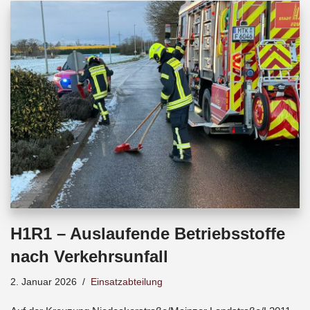
b
s
a
o
A
d
o
p
s
k
p
H1R1 – Auslaufende Betriebsstoffe
nach Verkehrsunfall
2. Januar 2026
Einsatzabteilung