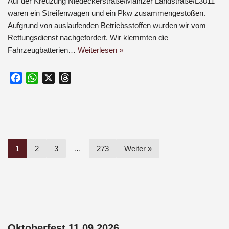
Auf der Kreuzung Niedeckerstraße/Mainzer Landstraße/L3011
waren ein Streifenwagen und ein Pkw zusammengestoßen.
Aufgrund von auslaufenden Betriebsstoffen wurden wir vom
Rettungsdienst nachgefordert. Wir klemmten die
Fahrzeugbatterien…
Weiterlesen »
F
W
X
T
a
h
h
c
a
r
e
t
e
b
s
a
o
A
d
1
2
3
…
273
Weiter »
o
p
s
k
p
Oktoberfest 11.09.2026