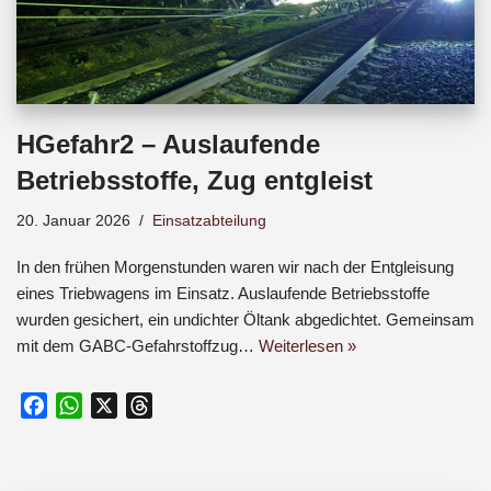
HGefahr2 – Auslaufende
Betriebsstoffe, Zug entgleist
20. Januar 2026
Einsatzabteilung
In den frühen Morgenstunden waren wir nach der Entgleisung
eines Triebwagens im Einsatz. Auslaufende Betriebsstoffe
wurden gesichert, ein undichter Öltank abgedichtet. Gemeinsam
mit dem GABC-Gefahrstoffzug…
Weiterlesen »
F
W
X
T
a
h
h
c
a
r
e
t
e