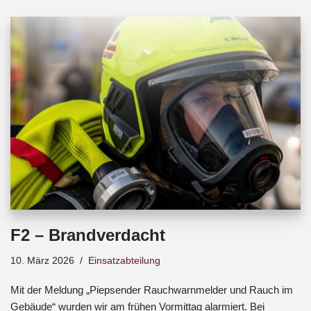
b
s
a
o
A
d
o
p
s
k
p
F2 – Brandverdacht
10. März 2026
Einsatzabteilung
Mit der Meldung „Piepsender Rauchwarnmelder und Rauch im
Gebäude“ wurden wir am frühen Vormittag alarmiert. Bei