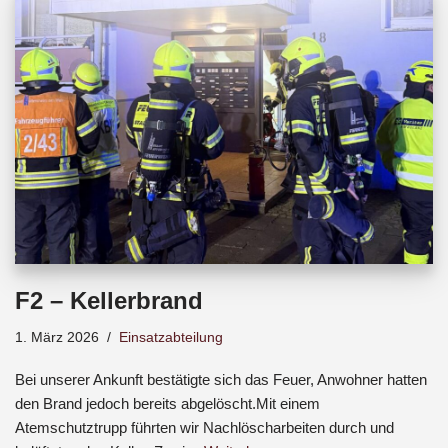
b
s
a
o
A
d
o
p
s
k
p
F2 – Kellerbrand
1. März 2026
Einsatzabteilung
Bei unserer Ankunft bestätigte sich das Feuer, Anwohner hatten
den Brand jedoch bereits abgelöscht.Mit einem
Atemschutztrupp führten wir Nachlöscharbeiten durch und