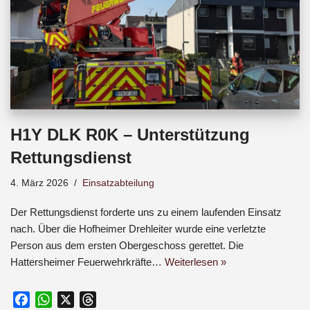
H1Y DLK R0K – Unterstützung
Rettungsdienst
4. März 2026
Einsatzabteilung
Der Rettungsdienst forderte uns zu einem laufenden Einsatz
nach. Über die Hofheimer Drehleiter wurde eine verletzte
Person aus dem ersten Obergeschoss gerettet. Die
Hattersheimer Feuerwehrkräfte…
Weiterlesen »
F
W
X
T