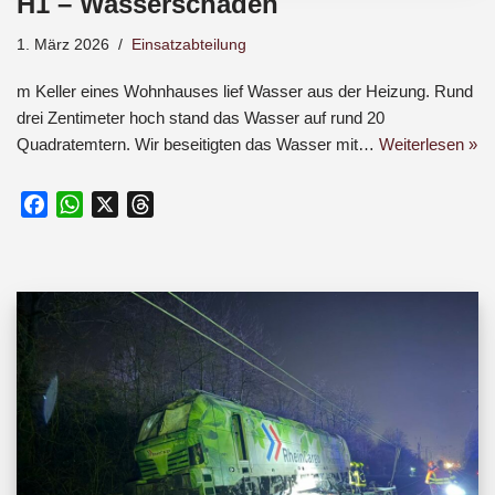
H1 – Wasserschaden
1. März 2026
Einsatzabteilung
m Keller eines Wohnhauses lief Wasser aus der Heizung. Rund
drei Zentimeter hoch stand das Wasser auf rund 20
Quadratemtern. Wir beseitigten das Wasser mit…
Weiterlesen »
F
W
X
T
a
h
h
c
a
r
e
t
e
b
s
a
o
A
d
o
p
s
k
p