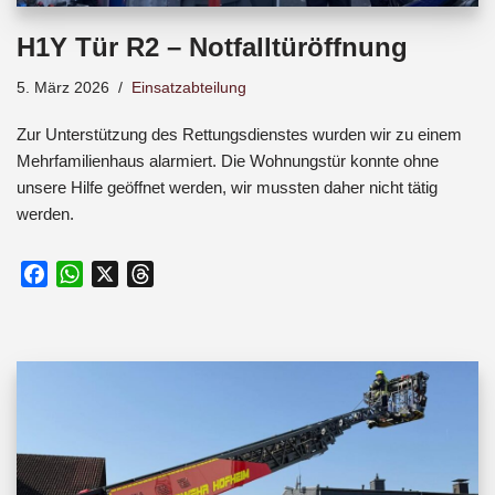
H1Y Tür R2 – Notfalltüröffnung
5. März 2026
Einsatzabteilung
Zur Unterstützung des Rettungsdienstes wurden wir zu einem
Mehrfamilienhaus alarmiert. Die Wohnungstür konnte ohne
unsere Hilfe geöffnet werden, wir mussten daher nicht tätig
werden.
F
W
X
T
a
h
h
c
a
r
e
t
e
b
s
a
o
A
d
o
p
s
k
p