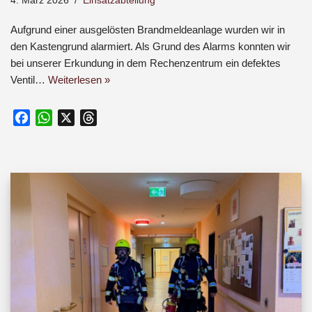
4. März 2026
Einsatzabteilung
Aufgrund einer ausgelösten Brandmeldeanlage wurden wir in
den Kastengrund alarmiert. Als Grund des Alarms konnten wir
bei unserer Erkundung in dem Rechenzentrum ein defektes
Ventil…
Weiterlesen »
F
W
X
T
a
h
h
c
a
r
e
t
e
b
s
a
o
A
d
o
p
s
k
p