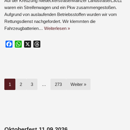
Auf der Kreuzung Niedeckerstraße/Mainzer Landstraße/L3011
waren ein Streifenwagen und ein Pkw zusammengestoßen.
Aufgrund von auslaufenden Betriebsstoffen wurden wir vom
Rettungsdienst nachgefordert. Wir klemmten die
Fahrzeugbatterien…
Weiterlesen »
F
W
X
T
a
h
h
c
a
r
e
t
e
b
s
a
o
A
d
1
2
3
…
273
Weiter »
o
p
s
k
p
Oktoberfest 11.09.2026