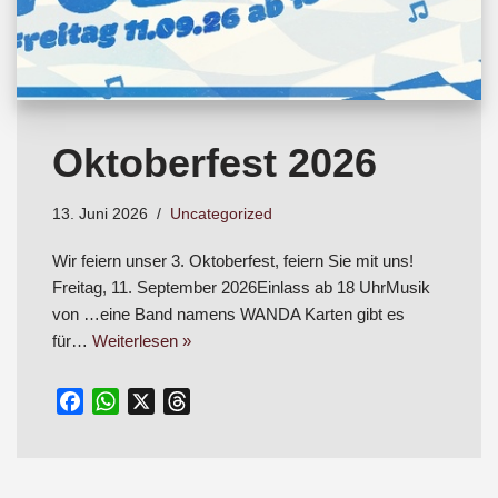
Oktoberfest 2026
13. Juni 2026
Uncategorized
Wir feiern unser 3. Oktoberfest, feiern Sie mit uns!
Freitag, 11. September 2026Einlass ab 18 UhrMusik
von …eine Band namens WANDA Karten gibt es
für…
Weiterlesen »
F
W
X
T
a
h
h
c
a
r
e
t
e