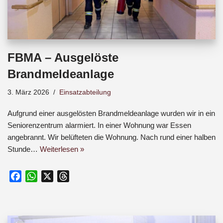
FBMA – Ausgelöste
Brandmeldeanlage
3. März 2026
Einsatzabteilung
Aufgrund einer ausgelösten Brandmeldeanlage wurden wir in ein
Seniorenzentrum alarmiert. In einer Wohnung war Essen
angebrannt. Wir belüfteten die Wohnung. Nach rund einer halben
Stunde…
Weiterlesen »
F
W
X
T
a
h
h
c
a
r
e
t
e