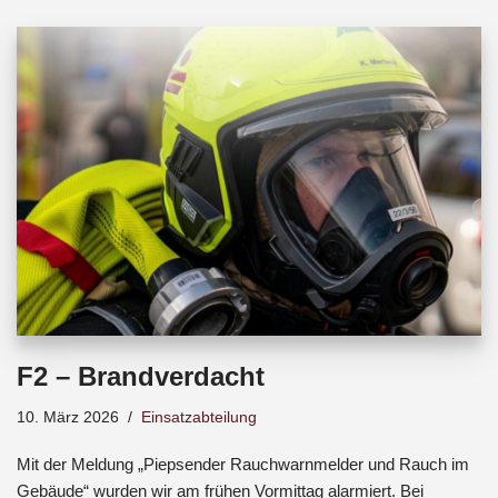
b
s
a
o
A
d
o
p
s
k
p
F2 – Brandverdacht
10. März 2026
Einsatzabteilung
Mit der Meldung „Piepsender Rauchwarnmelder und Rauch im
Gebäude“ wurden wir am frühen Vormittag alarmiert. Bei