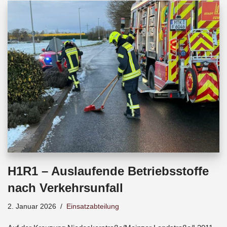
b
s
a
o
A
d
o
p
s
k
p
H1R1 – Auslaufende Betriebsstoffe
nach Verkehrsunfall
2. Januar 2026
Einsatzabteilung