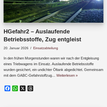
HGefahr2 – Auslaufende
Betriebsstoffe, Zug entgleist
20. Januar 2026
Einsatzabteilung
In den frühen Morgenstunden waren wir nach der Entgleisung
eines Triebwagens im Einsatz. Auslaufende Betriebsstoffe
wurden gesichert, ein undichter Öltank abgedichtet. Gemeinsam
mit dem GABC-Gefahrstoffzug…
Weiterlesen »
F
W
X
T
a
h
h
c
a
r
e
t
e