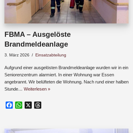
FBMA – Ausgelöste
Brandmeldeanlage
3. März 2026
Einsatzabteilung
Aufgrund einer ausgelösten Brandmeldeanlage wurden wir in ein
Seniorenzentrum alarmiert. In einer Wohnung war Essen
angebrannt. Wir belüfteten die Wohnung. Nach rund einer halben
Stunde…
Weiterlesen »
F
W
X
T
a
h
h
c
a
r
e
t
e