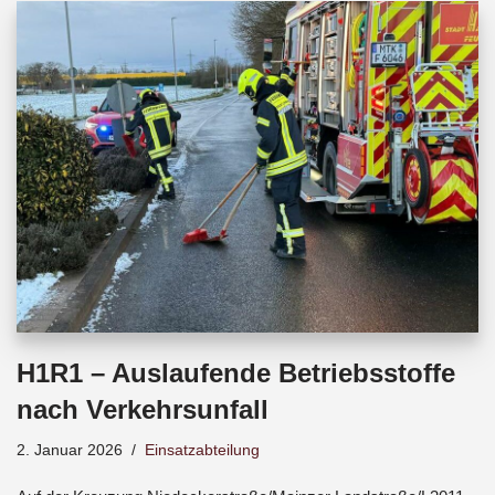
b
s
a
o
A
d
o
p
s
k
p
H1R1 – Auslaufende Betriebsstoffe
nach Verkehrsunfall
2. Januar 2026
Einsatzabteilung