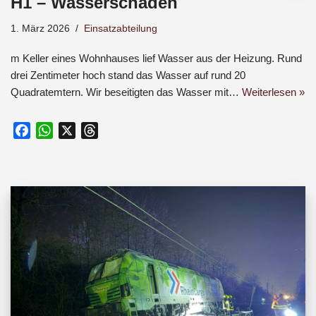
H1 – Wasserschaden
1. März 2026
Einsatzabteilung
m Keller eines Wohnhauses lief Wasser aus der Heizung. Rund
drei Zentimeter hoch stand das Wasser auf rund 20
Quadratemtern. Wir beseitigten das Wasser mit…
Weiterlesen »
F
W
X
T
a
h
h
c
a
r
e
t
e
b
s
a
o
A
d
o
p
s
k
p