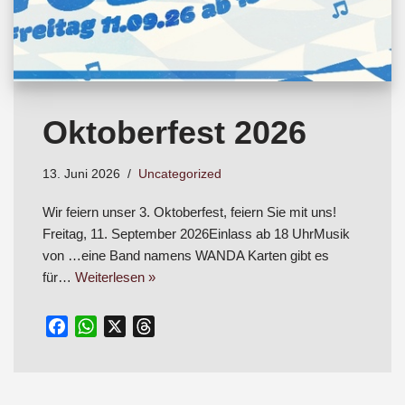
Oktoberfest 2026
13. Juni 2026
Uncategorized
Wir feiern unser 3. Oktoberfest, feiern Sie mit uns!
Freitag, 11. September 2026Einlass ab 18 UhrMusik
von …eine Band namens WANDA Karten gibt es
für…
Weiterlesen »
F
W
X
T
a
h
h
c
a
r
e
t
e