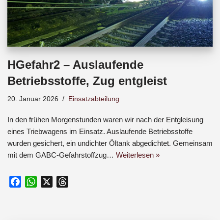
HGefahr2 – Auslaufende
Betriebsstoffe, Zug entgleist
20. Januar 2026
Einsatzabteilung
In den frühen Morgenstunden waren wir nach der Entgleisung
eines Triebwagens im Einsatz. Auslaufende Betriebsstoffe
wurden gesichert, ein undichter Öltank abgedichtet. Gemeinsam
mit dem GABC-Gefahrstoffzug…
Weiterlesen »
F
W
X
T
a
h
h
c
a
r
e
t
e