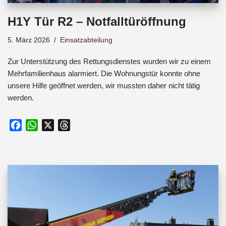
H1Y Tür R2 – Notfalltüröffnung
5. März 2026
Einsatzabteilung
Zur Unterstützung des Rettungsdienstes wurden wir zu einem
Mehrfamilienhaus alarmiert. Die Wohnungstür konnte ohne
unsere Hilfe geöffnet werden, wir mussten daher nicht tätig
werden.
F
W
X
T
a
h
h
c
a
r
e
t
e
b
s
a
o
A
d
o
p
s
k
p