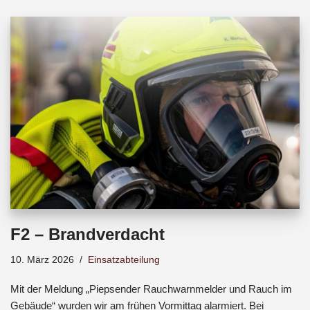
b
s
a
o
A
d
o
p
s
k
p
F2 – Brandverdacht
10. März 2026
Einsatzabteilung
Mit der Meldung „Piepsender Rauchwarnmelder und Rauch im
Gebäude“ wurden wir am frühen Vormittag alarmiert. Bei