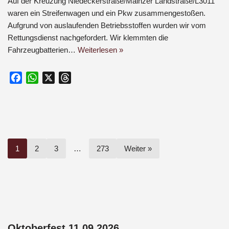
Auf der Kreuzung Niedeckerstraße/Mainzer Landstraße/L3011
waren ein Streifenwagen und ein Pkw zusammengestoßen.
Aufgrund von auslaufenden Betriebsstoffen wurden wir vom
Rettungsdienst nachgefordert. Wir klemmten die
Fahrzeugbatterien…
Weiterlesen »
F
W
X
T
a
h
h
c
a
r
e
t
e
b
s
a
o
A
d
1
2
3
…
273
Weiter »
o
p
s
k
p
Oktoberfest 11.09.2026