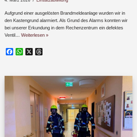
4. März 2026
Einsatzabteilung
Aufgrund einer ausgelösten Brandmeldeanlage wurden wir in
den Kastengrund alarmiert. Als Grund des Alarms konnten wir
bei unserer Erkundung in dem Rechenzentrum ein defektes
Ventil…
Weiterlesen »
F
W
X
T
a
h
h
c
a
r
e
t
e
b
s
a
o
A
d
o
p
s
k
p