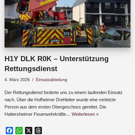
H1Y DLK R0K – Unterstützung
Rettungsdienst
4. März 2026
Einsatzabteilung
Der Rettungsdienst forderte uns zu einem laufenden Einsatz
nach. Über die Hofheimer Drehleiter wurde eine verletzte
Person aus dem ersten Obergeschoss gerettet. Die
Hattersheimer Feuerwehrkräfte…
Weiterlesen »
F
W
X
T