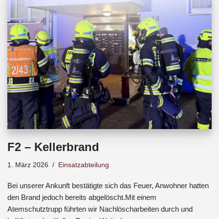
b
s
a
o
A
d
o
p
s
k
p
F2 – Kellerbrand
1. März 2026
Einsatzabteilung
Bei unserer Ankunft bestätigte sich das Feuer, Anwohner hatten
den Brand jedoch bereits abgelöscht.Mit einem
Atemschutztrupp führten wir Nachlöscharbeiten durch und