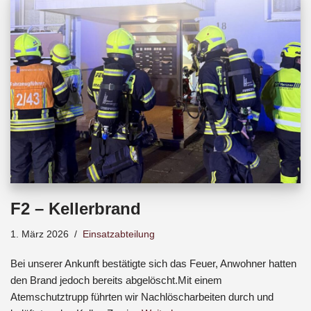
b
s
a
o
A
d
o
p
s
k
p
F2 – Kellerbrand
1. März 2026
Einsatzabteilung
Bei unserer Ankunft bestätigte sich das Feuer, Anwohner hatten
den Brand jedoch bereits abgelöscht.Mit einem
Atemschutztrupp führten wir Nachlöscharbeiten durch und