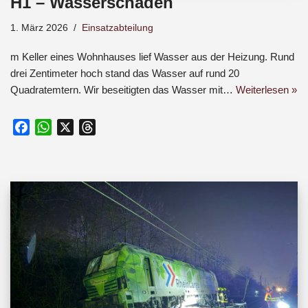
H1 – Wasserschaden
1. März 2026
Einsatzabteilung
m Keller eines Wohnhauses lief Wasser aus der Heizung. Rund
drei Zentimeter hoch stand das Wasser auf rund 20
Quadratemtern. Wir beseitigten das Wasser mit…
Weiterlesen »
F
W
X
T
a
h
h
c
a
r
e
t
e
b
s
a
o
A
d
o
p
s
k
p