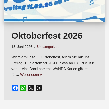
Oktoberfest 2026
13. Juni 2026
Uncategorized
Wir feiern unser 3. Oktoberfest, feiern Sie mit uns!
Freitag, 11. September 2026Einlass ab 18 UhrMusik
von …eine Band namens WANDA Karten gibt es
für…
Weiterlesen »
F
W
X
T
a
h
h
c
a
r
e
t
e