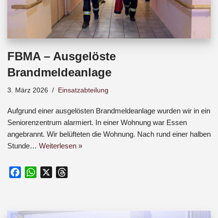
FBMA – Ausgelöste
Brandmeldeanlage
3. März 2026
Einsatzabteilung
Aufgrund einer ausgelösten Brandmeldeanlage wurden wir in ein
Seniorenzentrum alarmiert. In einer Wohnung war Essen
angebrannt. Wir belüfteten die Wohnung. Nach rund einer halben
Stunde…
Weiterlesen »
F
W
X
T
a
h
h
c
a
r
e
t
e