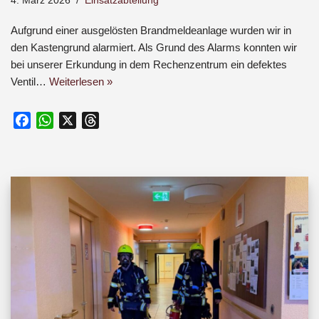
4. März 2026
Einsatzabteilung
Aufgrund einer ausgelösten Brandmeldeanlage wurden wir in
den Kastengrund alarmiert. Als Grund des Alarms konnten wir
bei unserer Erkundung in dem Rechenzentrum ein defektes
Ventil…
Weiterlesen »
F
W
X
T
a
h
h
c
a
r
e
t
e
b
s
a
o
A
d
o
p
s
k
p