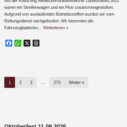
Auf der Kreuzung Niedeckerstraße/Mainzer Landstraße/L3011
waren ein Streifenwagen und ein Pkw zusammengestoßen.
Aufgrund von auslaufenden Betriebsstoffen wurden wir vom
Rettungsdienst nachgefordert. Wir klemmten die
Fahrzeugbatterien…
Weiterlesen »
F
W
X
T
a
h
h
c
a
r
e
t
e
b
s
a
o
A
d
1
2
3
…
273
Weiter »
o
p
s
k
p
Oktoberfest 11.09.2026