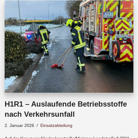
b
s
a
o
A
d
o
p
s
k
p
H1R1 – Auslaufende Betriebsstoffe
nach Verkehrsunfall
2. Januar 2026
Einsatzabteilung