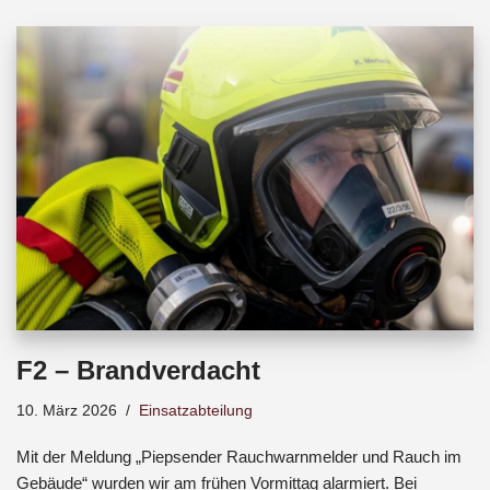
b
s
a
o
A
d
o
p
s
k
p
F2 – Brandverdacht
10. März 2026
Einsatzabteilung
Mit der Meldung „Piepsender Rauchwarnmelder und Rauch im
Gebäude“ wurden wir am frühen Vormittag alarmiert. Bei