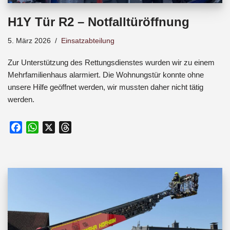
H1Y Tür R2 – Notfalltüröffnung
5. März 2026
Einsatzabteilung
Zur Unterstützung des Rettungsdienstes wurden wir zu einem
Mehrfamilienhaus alarmiert. Die Wohnungstür konnte ohne
unsere Hilfe geöffnet werden, wir mussten daher nicht tätig
werden.
F
W
X
T
a
h
h
c
a
r
e
t
e
b
s
a
o
A
d
o
p
s
k
p