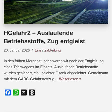
HGefahr2 – Auslaufende
Betriebsstoffe, Zug entgleist
20. Januar 2026
Einsatzabteilung
In den frühen Morgenstunden waren wir nach der Entgleisung
eines Triebwagens im Einsatz. Auslaufende Betriebsstoffe
wurden gesichert, ein undichter Öltank abgedichtet. Gemeinsam
mit dem GABC-Gefahrstoffzug…
Weiterlesen »
F
W
X
T
a
h
h
c
a
r
e
t
e