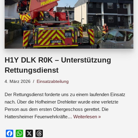
H1Y DLK R0K – Unterstützung
Rettungsdienst
4. März 2026
Einsatzabteilung
Der Rettungsdienst forderte uns zu einem laufenden Einsatz
nach. Über die Hofheimer Drehleiter wurde eine verletzte
Person aus dem ersten Obergeschoss gerettet. Die
Hattersheimer Feuerwehrkräfte…
Weiterlesen »
F
W
X
T