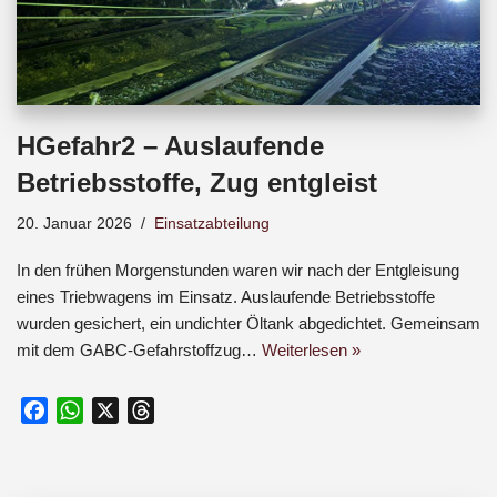
HGefahr2 – Auslaufende
Betriebsstoffe, Zug entgleist
20. Januar 2026
Einsatzabteilung
In den frühen Morgenstunden waren wir nach der Entgleisung
eines Triebwagens im Einsatz. Auslaufende Betriebsstoffe
wurden gesichert, ein undichter Öltank abgedichtet. Gemeinsam
mit dem GABC-Gefahrstoffzug…
Weiterlesen »
F
W
X
T
a
h
h
c
a
r
e
t
e