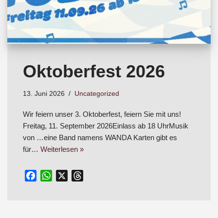
Oktoberfest 2026
13. Juni 2026
Uncategorized
Wir feiern unser 3. Oktoberfest, feiern Sie mit uns!
Freitag, 11. September 2026Einlass ab 18 UhrMusik
von …eine Band namens WANDA Karten gibt es
für…
Weiterlesen »
F
W
X
T
a
h
h
c
a
r
e
t
e