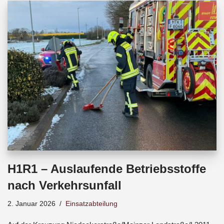
b
s
a
o
A
d
o
p
s
k
p
H1R1 – Auslaufende Betriebsstoffe
nach Verkehrsunfall
2. Januar 2026
Einsatzabteilung