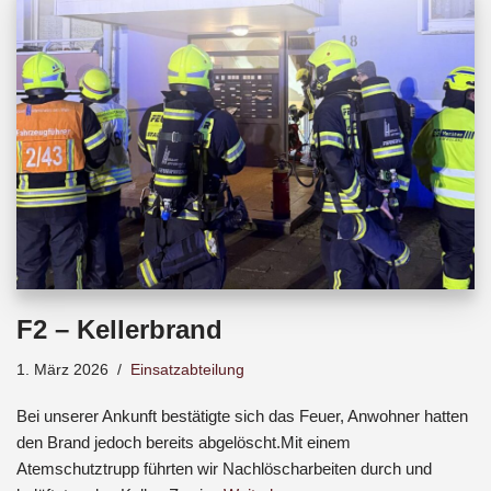
b
s
a
o
A
d
o
p
s
k
p
F2 – Kellerbrand
1. März 2026
Einsatzabteilung
Bei unserer Ankunft bestätigte sich das Feuer, Anwohner hatten
den Brand jedoch bereits abgelöscht.Mit einem
Atemschutztrupp führten wir Nachlöscharbeiten durch und