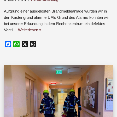
4. März 2026
Einsatzabteilung
Aufgrund einer ausgelösten Brandmeldeanlage wurden wir in
den Kastengrund alarmiert. Als Grund des Alarms konnten wir
bei unserer Erkundung in dem Rechenzentrum ein defektes
Ventil…
Weiterlesen »
F
W
X
T
a
h
h
c
a
r
e
t
e
b
s
a
o
A
d
o
p
s
k
p