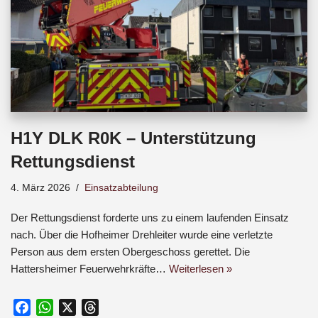
H1Y DLK R0K – Unterstützung
Rettungsdienst
4. März 2026
Einsatzabteilung
Der Rettungsdienst forderte uns zu einem laufenden Einsatz
nach. Über die Hofheimer Drehleiter wurde eine verletzte
Person aus dem ersten Obergeschoss gerettet. Die
Hattersheimer Feuerwehrkräfte…
Weiterlesen »
F
W
X
T