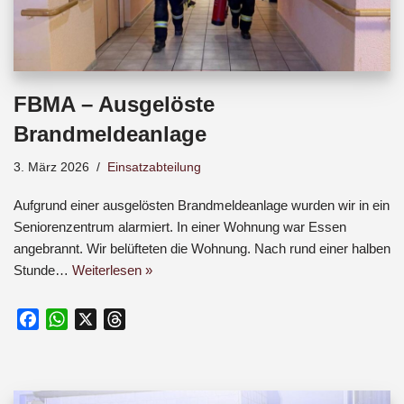
FBMA – Ausgelöste
Brandmeldeanlage
3. März 2026
Einsatzabteilung
Aufgrund einer ausgelösten Brandmeldeanlage wurden wir in ein
Seniorenzentrum alarmiert. In einer Wohnung war Essen
angebrannt. Wir belüfteten die Wohnung. Nach rund einer halben
Stunde…
Weiterlesen »
F
W
X
T
a
h
h
c
a
r
e
t
e