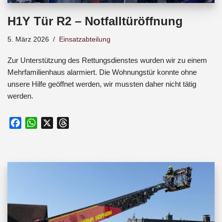
H1Y Tür R2 – Notfalltüröffnung
5. März 2026
Einsatzabteilung
Zur Unterstützung des Rettungsdienstes wurden wir zu einem
Mehrfamilienhaus alarmiert. Die Wohnungstür konnte ohne
unsere Hilfe geöffnet werden, wir mussten daher nicht tätig
werden.
F
W
X
T
a
h
h
c
a
r
e
t
e
b
s
a
o
A
d
o
p
s
k
p