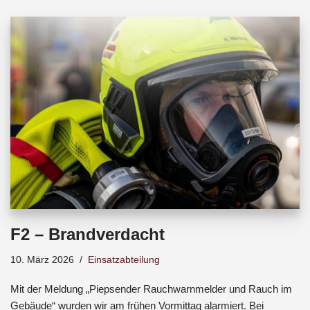
b
s
a
o
A
d
o
p
s
k
p
F2 – Brandverdacht
10. März 2026
Einsatzabteilung
Mit der Meldung „Piepsender Rauchwarnmelder und Rauch im
Gebäude“ wurden wir am frühen Vormittag alarmiert. Bei