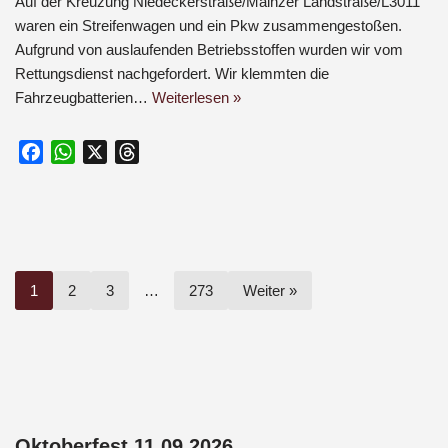
Auf der Kreuzung Niedeckerstraße/Mainzer Landstraße/L3011
waren ein Streifenwagen und ein Pkw zusammengestoßen.
Aufgrund von auslaufenden Betriebsstoffen wurden wir vom
Rettungsdienst nachgefordert. Wir klemmten die
Fahrzeugbatterien…
Weiterlesen »
F
W
X
T
a
h
h
c
a
r
e
t
e
b
s
a
o
A
d
1
2
3
…
273
Weiter »
o
p
s
k
p
Oktoberfest 11.09.2026