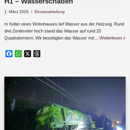
H1 – Wasserschaden
1. März 2026
Einsatzabteilung
m Keller eines Wohnhauses lief Wasser aus der Heizung. Rund
drei Zentimeter hoch stand das Wasser auf rund 20
Quadratemtern. Wir beseitigten das Wasser mit…
Weiterlesen »
F
W
X
T
a
h
h
c
a
r
e
t
e
b
s
a
o
A
d
o
p
s
k
p