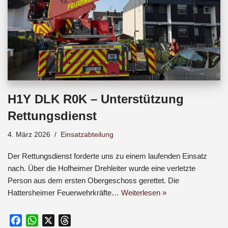
H1Y DLK R0K – Unterstützung
Rettungsdienst
4. März 2026
Einsatzabteilung
Der Rettungsdienst forderte uns zu einem laufenden Einsatz
nach. Über die Hofheimer Drehleiter wurde eine verletzte
Person aus dem ersten Obergeschoss gerettet. Die
Hattersheimer Feuerwehrkräfte…
Weiterlesen »
F
W
X
T