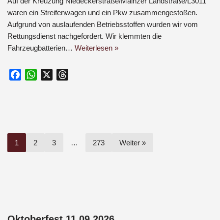
Auf der Kreuzung Niedeckerstraße/Mainzer Landstraße/L3011
waren ein Streifenwagen und ein Pkw zusammengestoßen.
Aufgrund von auslaufenden Betriebsstoffen wurden wir vom
Rettungsdienst nachgefordert. Wir klemmten die
Fahrzeugbatterien…
Weiterlesen »
F
W
X
T
a
h
h
c
a
r
e
t
e
b
s
a
o
A
d
1
2
3
…
273
Weiter »
o
p
s
k
p
Oktoberfest 11.09.2026