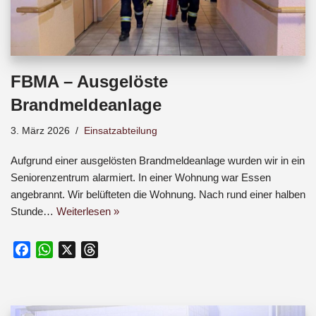
FBMA – Ausgelöste
Brandmeldeanlage
3. März 2026
Einsatzabteilung
Aufgrund einer ausgelösten Brandmeldeanlage wurden wir in ein
Seniorenzentrum alarmiert. In einer Wohnung war Essen
angebrannt. Wir belüfteten die Wohnung. Nach rund einer halben
Stunde…
Weiterlesen »
F
W
X
T
a
h
h
c
a
r
e
t
e