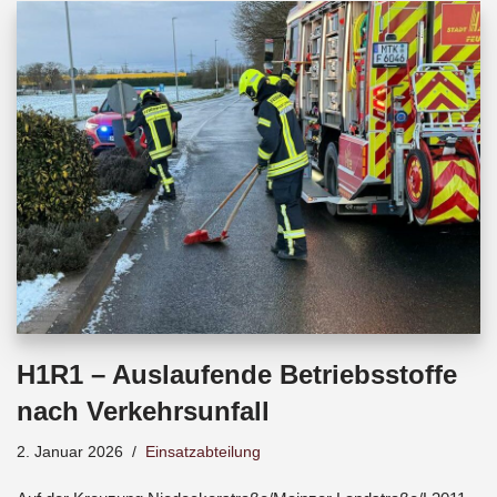
b
s
a
o
A
d
o
p
s
k
p
H1R1 – Auslaufende Betriebsstoffe
nach Verkehrsunfall
2. Januar 2026
Einsatzabteilung