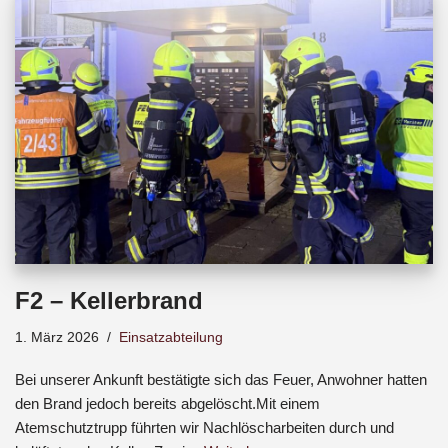
b
s
a
o
A
d
o
p
s
k
p
F2 – Kellerbrand
1. März 2026
Einsatzabteilung
Bei unserer Ankunft bestätigte sich das Feuer, Anwohner hatten
den Brand jedoch bereits abgelöscht.Mit einem
Atemschutztrupp führten wir Nachlöscharbeiten durch und