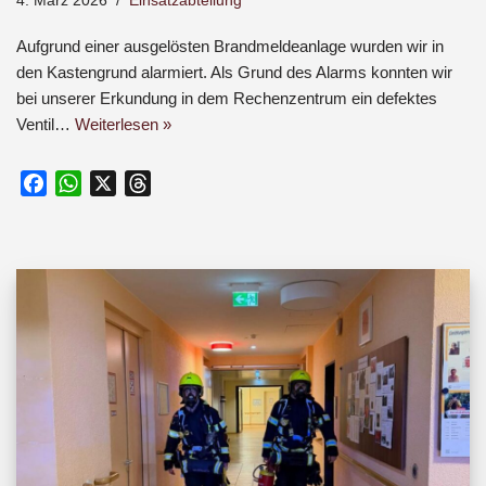
4. März 2026
Einsatzabteilung
Aufgrund einer ausgelösten Brandmeldeanlage wurden wir in
den Kastengrund alarmiert. Als Grund des Alarms konnten wir
bei unserer Erkundung in dem Rechenzentrum ein defektes
Ventil…
Weiterlesen »
F
W
X
T
a
h
h
c
a
r
e
t
e
b
s
a
o
A
d
o
p
s
k
p