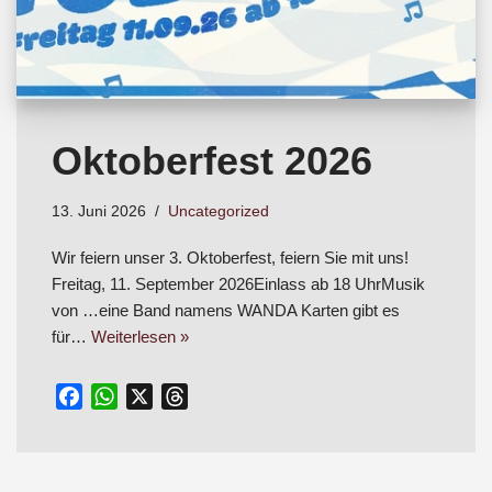
Oktoberfest 2026
13. Juni 2026
Uncategorized
Wir feiern unser 3. Oktoberfest, feiern Sie mit uns!
Freitag, 11. September 2026Einlass ab 18 UhrMusik
von …eine Band namens WANDA Karten gibt es
für…
Weiterlesen »
F
W
X
T
a
h
h
c
a
r
e
t
e