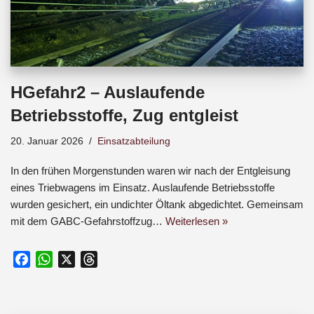
HGefahr2 – Auslaufende
Betriebsstoffe, Zug entgleist
20. Januar 2026
Einsatzabteilung
In den frühen Morgenstunden waren wir nach der Entgleisung
eines Triebwagens im Einsatz. Auslaufende Betriebsstoffe
wurden gesichert, ein undichter Öltank abgedichtet. Gemeinsam
mit dem GABC-Gefahrstoffzug…
Weiterlesen »
F
W
X
T
a
h
h
c
a
r
e
t
e