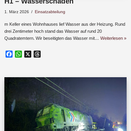
H1 – Wasserschaden
1. März 2026
Einsatzabteilung
m Keller eines Wohnhauses lief Wasser aus der Heizung. Rund
drei Zentimeter hoch stand das Wasser auf rund 20
Quadratemtern. Wir beseitigten das Wasser mit…
Weiterlesen »
F
W
X
T
a
h
h
c
a
r
e
t
e
b
s
a
o
A
d
o
p
s
k
p