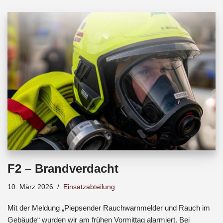
b
s
a
o
A
d
o
p
s
k
p
F2 – Brandverdacht
10. März 2026
Einsatzabteilung
Mit der Meldung „Piepsender Rauchwarnmelder und Rauch im
Gebäude“ wurden wir am frühen Vormittag alarmiert. Bei