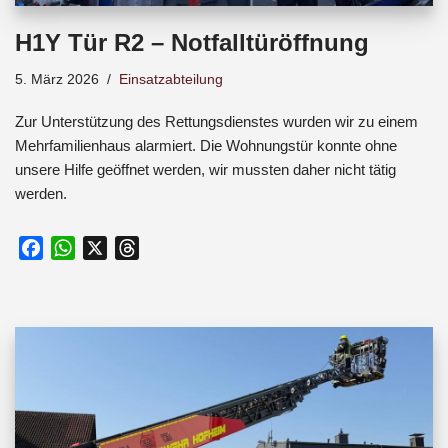
H1Y Tür R2 – Notfalltüröffnung
5. März 2026
Einsatzabteilung
Zur Unterstützung des Rettungsdienstes wurden wir zu einem
Mehrfamilienhaus alarmiert. Die Wohnungstür konnte ohne
unsere Hilfe geöffnet werden, wir mussten daher nicht tätig
werden.
F
W
X
T
a
h
h
c
a
r
e
t
e
b
s
a
o
A
d
o
p
s
k
p