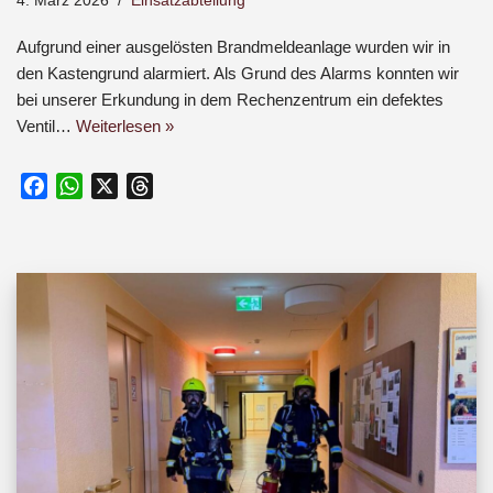
4. März 2026
Einsatzabteilung
Aufgrund einer ausgelösten Brandmeldeanlage wurden wir in
den Kastengrund alarmiert. Als Grund des Alarms konnten wir
bei unserer Erkundung in dem Rechenzentrum ein defektes
Ventil…
Weiterlesen »
F
W
X
T
a
h
h
c
a
r
e
t
e
b
s
a
o
A
d
o
p
s
k
p