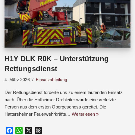
H1Y DLK R0K – Unterstützung
Rettungsdienst
4. März 2026
Einsatzabteilung
Der Rettungsdienst forderte uns zu einem laufenden Einsatz
nach. Über die Hofheimer Drehleiter wurde eine verletzte
Person aus dem ersten Obergeschoss gerettet. Die
Hattersheimer Feuerwehrkräfte…
Weiterlesen »
F
W
X
T