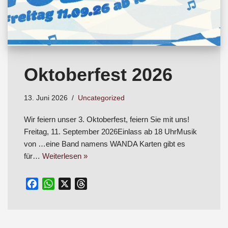
Oktoberfest 2026
13. Juni 2026
Uncategorized
Wir feiern unser 3. Oktoberfest, feiern Sie mit uns!
Freitag, 11. September 2026Einlass ab 18 UhrMusik
von …eine Band namens WANDA Karten gibt es
für…
Weiterlesen »
F
W
X
T
a
h
h
c
a
r
e
t
e