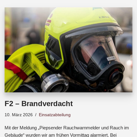
b
s
a
o
A
d
o
p
s
k
p
F2 – Brandverdacht
10. März 2026
Einsatzabteilung
Mit der Meldung „Piepsender Rauchwarnmelder und Rauch im
Gebäude“ wurden wir am frühen Vormittag alarmiert. Bei