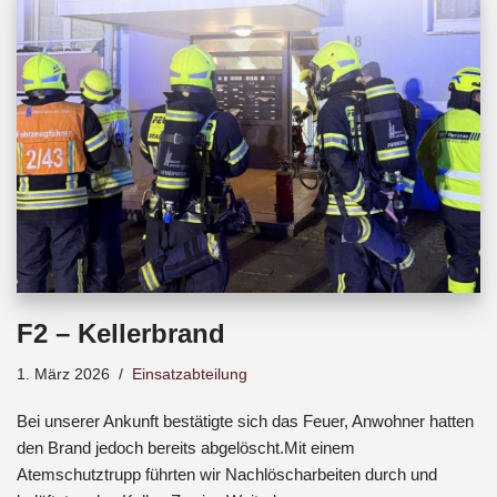
b
s
a
o
A
d
o
p
s
k
p
F2 – Kellerbrand
1. März 2026
Einsatzabteilung
Bei unserer Ankunft bestätigte sich das Feuer, Anwohner hatten
den Brand jedoch bereits abgelöscht.Mit einem
Atemschutztrupp führten wir Nachlöscharbeiten durch und