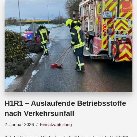
b
s
a
o
A
d
o
p
s
k
p
H1R1 – Auslaufende Betriebsstoffe
nach Verkehrsunfall
2. Januar 2026
Einsatzabteilung