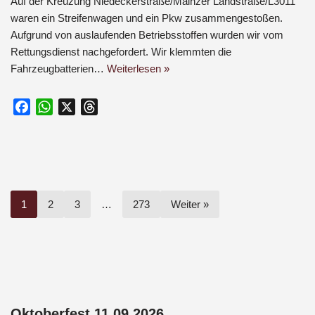
Auf der Kreuzung Niedeckerstraße/Mainzer Landstraße/L3011
waren ein Streifenwagen und ein Pkw zusammengestoßen.
Aufgrund von auslaufenden Betriebsstoffen wurden wir vom
Rettungsdienst nachgefordert. Wir klemmten die
Fahrzeugbatterien…
Weiterlesen »
F
W
X
T
a
h
h
c
a
r
e
t
e
b
s
a
o
A
d
1
2
3
…
273
Weiter »
o
p
s
k
p
Oktoberfest 11.09.2026