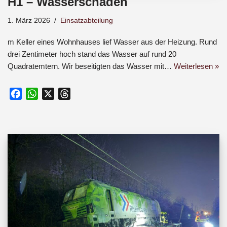
H1 – Wasserschaden
1. März 2026
Einsatzabteilung
m Keller eines Wohnhauses lief Wasser aus der Heizung. Rund
drei Zentimeter hoch stand das Wasser auf rund 20
Quadratemtern. Wir beseitigten das Wasser mit…
Weiterlesen »
F
W
X
T
a
h
h
c
a
r
e
t
e
b
s
a
o
A
d
o
p
s
k
p