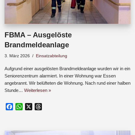
FBMA – Ausgelöste
Brandmeldeanlage
3. März 2026
Einsatzabteilung
Aufgrund einer ausgelösten Brandmeldeanlage wurden wir in ein
Seniorenzentrum alarmiert. In einer Wohnung war Essen
angebrannt. Wir belüfteten die Wohnung. Nach rund einer halben
Stunde…
Weiterlesen »
F
W
X
T
a
h
h
c
a
r
e
t
e