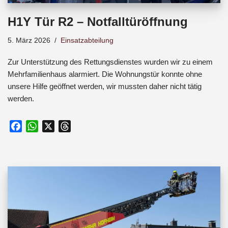
H1Y Tür R2 – Notfalltüröffnung
5. März 2026
Einsatzabteilung
Zur Unterstützung des Rettungsdienstes wurden wir zu einem
Mehrfamilienhaus alarmiert. Die Wohnungstür konnte ohne
unsere Hilfe geöffnet werden, wir mussten daher nicht tätig
werden.
F
W
X
T
a
h
h
c
a
r
e
t
e
b
s
a
o
A
d
o
p
s
k
p