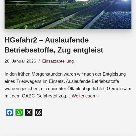
HGefahr2 – Auslaufende
Betriebsstoffe, Zug entgleist
20. Januar 2026
Einsatzabteilung
In den frühen Morgenstunden waren wir nach der Entgleisung
eines Triebwagens im Einsatz. Auslaufende Betriebsstoffe
wurden gesichert, ein undichter Öltank abgedichtet. Gemeinsam
mit dem GABC-Gefahrstoffzug…
Weiterlesen »
F
W
X
T
a
h
h
c
a
r
e
t
e