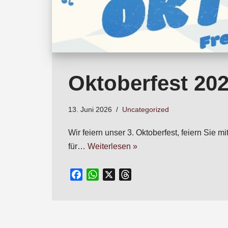
Oktoberfest 20
13. Juni 2026
Uncategorized
Wir feiern unser 3. Oktoberfest, feiern Si
für…
Weiterlesen »
F
W
X
T
a
h
h
c
a
r
e
t
e
b
s
a