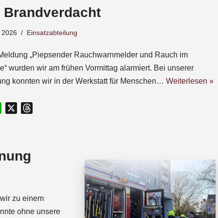
– Brandverdacht
 2026
Einsatzabteilung
 Meldung „Piepsender Rauchwarnmelder und Rauch im
“ wurden wir am frühen Vormittag alarmiert. Bei unserer
ng konnten wir in der Werkstatt für Menschen…
Weiterlesen »
W
X
T
h
h
a
r
t
e
fnung
s
a
A
d
p
s
p
wir zu einem
onnte ohne unsere