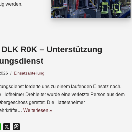
tig werden.
 DLK R0K – Unterstützung
tungsdienst
2026
Einsatzabteilung
tungsdienst forderte uns zu einem laufenden Einsatz nach.
e Hofheimer Drehleiter wurde eine verletzte Person aus dem
Obergeschoss gerettet. Die Hattersheimer
ehrkräfte…
Weiterlesen »
W
X
T