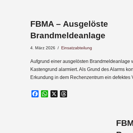
a
c
e
FBMA – Ausgelöste
b
o
Brandmeldeanlage
o
k
4. März 2026
Einsatzabteilung
Aufgrund einer ausgelösten Brandmeldeanlage w
Kastengrund alarmiert. Als Grund des Alarms kon
Erkundung in dem Rechenzentrum ein defektes 
F
W
X
T
a
h
h
c
a
r
e
t
e
FBM
b
s
a
o
A
d