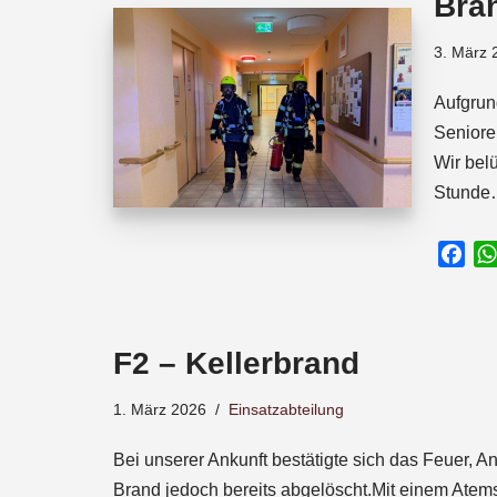
Bra
o
p
s
k
p
3. März 
Aufgrun
Seniore
Wir bel
Stund
F
a
c
e
F2 – Kellerbrand
b
o
1. März 2026
Einsatzabteilung
o
k
Bei unserer Ankunft bestätigte sich das Feuer, 
Brand jedoch bereits abgelöscht.Mit einem Atems