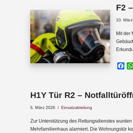
o
A
d
F2 
o
p
s
k
p
10. März
Mit der
Gebäude
Erkundu
F
a
c
e
H1Y Tür R2 – Notfalltüröf
b
o
5. März 2026
Einsatzabteilung
o
k
Zur Unterstützung des Rettungsdienstes wurden 
Mehrfamilienhaus alarmiert. Die Wohnungstür k