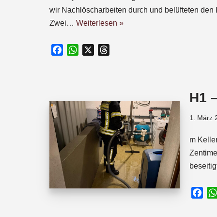
wir Nachlöscharbeiten durch und belüfteten den K
Zwei…
Weiterlesen »
F
W
X
T
a
h
h
c
a
r
e
t
e
H1 
b
s
a
o
A
d
1. März 
o
p
s
k
p
m Kelle
Zentime
beseiti
F
a
c