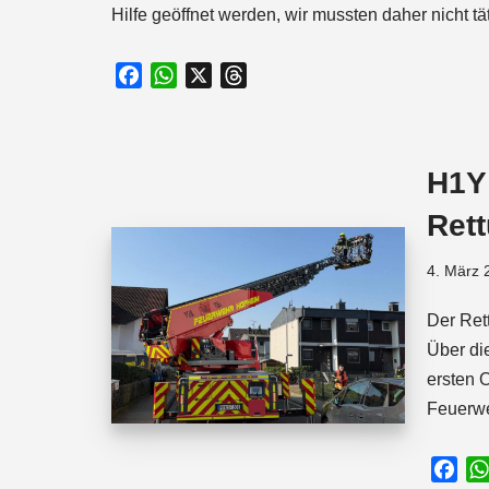
Hilfe geöffnet werden, wir mussten daher nicht tä
F
W
X
T
a
h
h
c
a
r
e
t
e
H1Y
b
s
a
o
A
d
Ret
o
p
s
k
p
4. März 
Der Ret
Über di
ersten 
Feuerw
F