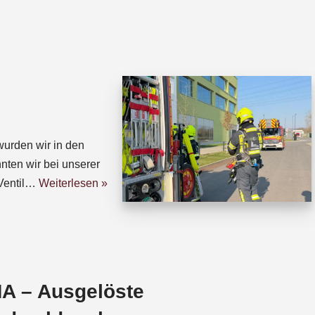
h
h
a
r
t
e
s
a
A
d
p
s
p
urden wir in den
nten wir bei unserer
Ventil…
Weiterlesen »
A – Ausgelöste