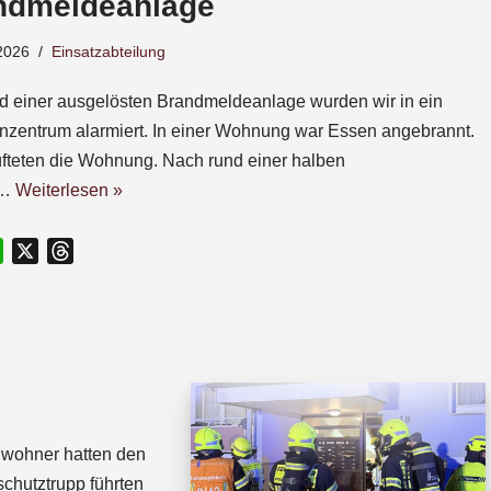
ndmeldeanlage
2026
Einsatzabteilung
d einer ausgelösten Brandmeldeanlage wurden wir in ein
nzentrum alarmiert. In einer Wohnung war Essen angebrannt.
üfteten die Wohnung. Nach rund einer halben
e…
Weiterlesen »
W
X
T
h
h
a
r
t
e
s
a
A
d
p
s
p
Anwohner hatten den
chutztrupp führten