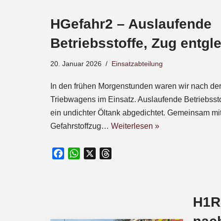
e
HGefahr2 – Auslaufende
b
o
Betriebsstoffe, Zug entgle
o
k
20. Januar 2026
Einsatzabteilung
In den frühen Morgenstunden waren wir nach der
Triebwagens im Einsatz. Auslaufende Betriebssto
ein undichter Öltank abgedichtet. Gemeinsam m
Gefahrstoffzug…
Weiterlesen »
F
W
X
T
a
h
h
c
a
r
e
t
e
H1R1
b
s
a
o
A
d