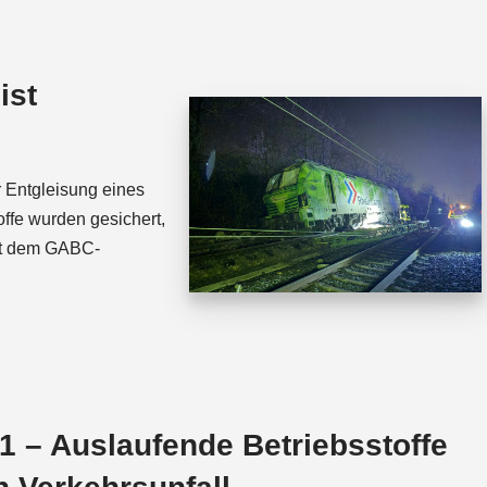
t
e
s
a
A
d
ist
p
s
p
 Entgleisung eines
ffe wurden gesichert,
it dem GABC-
 – Auslaufende Betriebsstoffe