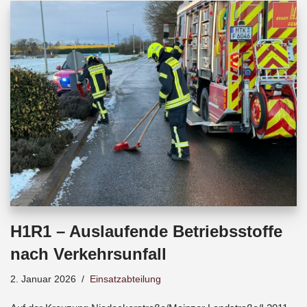
b
s
a
o
A
d
o
p
s
k
p
H1R1 – Auslaufende Betriebsstoffe
nach Verkehrsunfall
2. Januar 2026
Einsatzabteilung