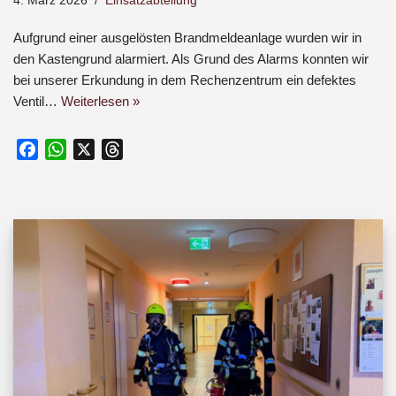
4. März 2026
Einsatzabteilung
Aufgrund einer ausgelösten Brandmeldeanlage wurden wir in
den Kastengrund alarmiert. Als Grund des Alarms konnten wir
bei unserer Erkundung in dem Rechenzentrum ein defektes
Ventil…
Weiterlesen »
F
W
X
T
a
h
h
c
a
r
e
t
e
b
s
a
o
A
d
o
p
s
k
p