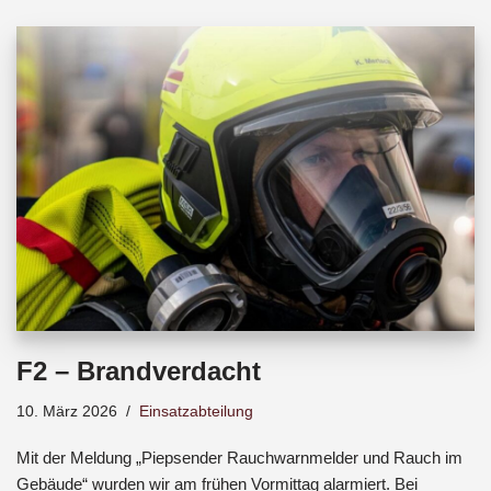
b
s
a
o
A
d
o
p
s
k
p
F2 – Brandverdacht
10. März 2026
Einsatzabteilung
Mit der Meldung „Piepsender Rauchwarnmelder und Rauch im
Gebäude“ wurden wir am frühen Vormittag alarmiert. Bei