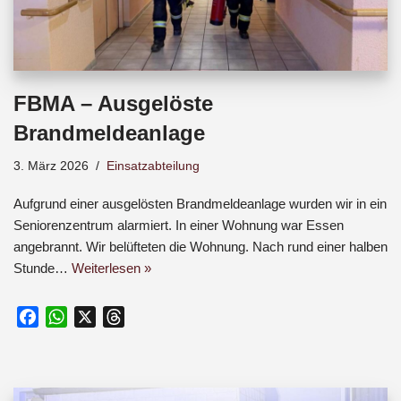
FBMA – Ausgelöste
Brandmeldeanlage
3. März 2026
Einsatzabteilung
Aufgrund einer ausgelösten Brandmeldeanlage wurden wir in ein
Seniorenzentrum alarmiert. In einer Wohnung war Essen
angebrannt. Wir belüfteten die Wohnung. Nach rund einer halben
Stunde…
Weiterlesen »
F
W
X
T
a
h
h
c
a
r
e
t
e