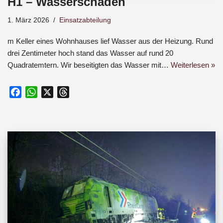
H1 – Wasserschaden
1. März 2026
Einsatzabteilung
m Keller eines Wohnhauses lief Wasser aus der Heizung. Rund
drei Zentimeter hoch stand das Wasser auf rund 20
Quadratemtern. Wir beseitigten das Wasser mit…
Weiterlesen »
F
W
X
T
a
h
h
c
a
r
e
t
e
b
s
a
o
A
d
o
p
s
k
p