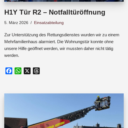
H1Y Tür R2 – Notfalltüröffnung
5. März 2026
Einsatzabteilung
Zur Unterstützung des Rettungsdienstes wurden wir zu einem
Mehrfamilienhaus alarmiert. Die Wohnungstür konnte ohne
unsere Hilfe geöffnet werden, wir mussten daher nicht tätig
werden.
F
W
X
T
a
h
h
c
a
r
e
t
e
b
s
a
o
A
d
o
p
s
k
p