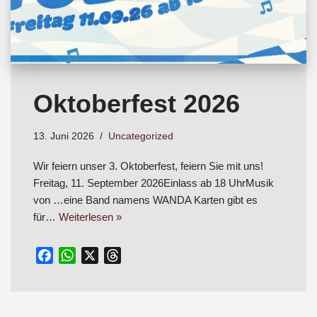
Oktoberfest 2026
13. Juni 2026
Uncategorized
Wir feiern unser 3. Oktoberfest, feiern Sie mit uns!
Freitag, 11. September 2026Einlass ab 18 UhrMusik
von …eine Band namens WANDA Karten gibt es
für…
Weiterlesen »
F
W
X
T
a
h
h
c
a
r
e
t
e