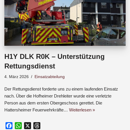
H1Y DLK R0K – Unterstützung
Rettungsdienst
4. März 2026
Einsatzabteilung
Der Rettungsdienst forderte uns zu einem laufenden Einsatz
nach. Über die Hofheimer Drehleiter wurde eine verletzte
Person aus dem ersten Obergeschoss gerettet. Die
Hattersheimer Feuerwehrkräfte…
Weiterlesen »
F
W
X
T