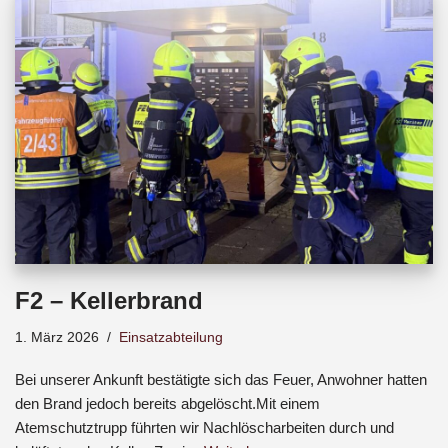
b
s
a
o
A
d
o
p
s
k
p
F2 – Kellerbrand
1. März 2026
Einsatzabteilung
Bei unserer Ankunft bestätigte sich das Feuer, Anwohner hatten
den Brand jedoch bereits abgelöscht.Mit einem
Atemschutztrupp führten wir Nachlöscharbeiten durch und