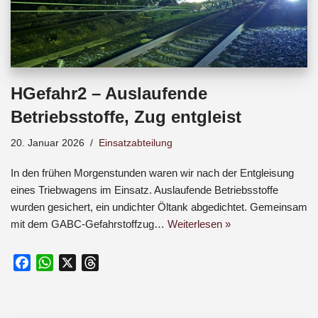
HGefahr2 – Auslaufende
Betriebsstoffe, Zug entgleist
20. Januar 2026
Einsatzabteilung
In den frühen Morgenstunden waren wir nach der Entgleisung
eines Triebwagens im Einsatz. Auslaufende Betriebsstoffe
wurden gesichert, ein undichter Öltank abgedichtet. Gemeinsam
mit dem GABC-Gefahrstoffzug…
Weiterlesen »
F
W
X
T
a
h
h
c
a
r
e
t
e