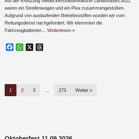
Auf der Kreuzung Niedeckerstraße/Mainzer Landstraße/L3011
waren ein Streifenwagen und ein Pkw zusammengestoßen.
Aufgrund von auslaufenden Betriebsstoffen wurden wir vom
Rettungsdienst nachgefordert. Wir klemmten die
Fahrzeugbatterien…
Weiterlesen »
F
W
X
T
a
h
h
c
a
r
e
t
e
b
s
a
o
A
d
1
2
3
…
273
Weiter »
o
p
s
k
p
Oktoberfest 11.09.2026