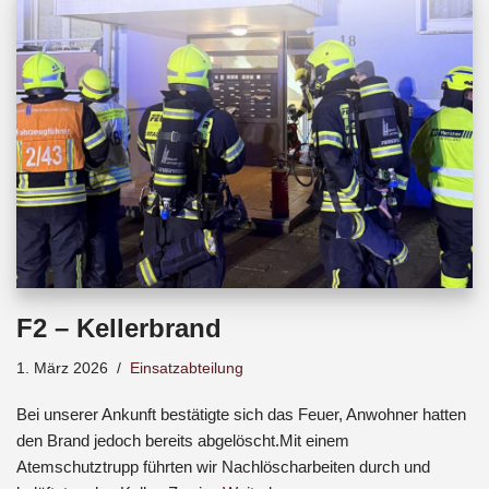
b
s
a
o
A
d
o
p
s
k
p
F2 – Kellerbrand
1. März 2026
Einsatzabteilung
Bei unserer Ankunft bestätigte sich das Feuer, Anwohner hatten
den Brand jedoch bereits abgelöscht.Mit einem
Atemschutztrupp führten wir Nachlöscharbeiten durch und