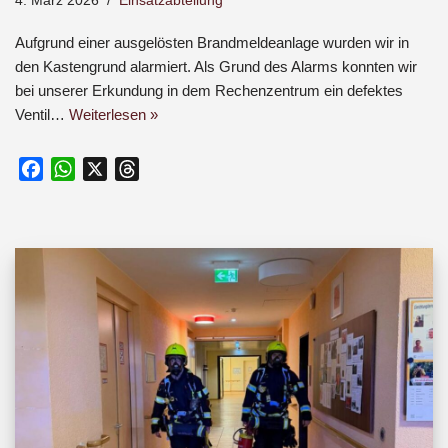
4. März 2026
Einsatzabteilung
Aufgrund einer ausgelösten Brandmeldeanlage wurden wir in
den Kastengrund alarmiert. Als Grund des Alarms konnten wir
bei unserer Erkundung in dem Rechenzentrum ein defektes
Ventil…
Weiterlesen »
F
W
X
T
a
h
h
c
a
r
e
t
e
b
s
a
o
A
d
o
p
s
k
p