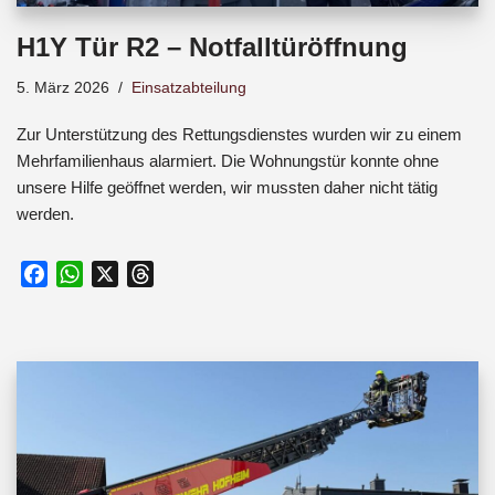
H1Y Tür R2 – Notfalltüröffnung
5. März 2026
Einsatzabteilung
Zur Unterstützung des Rettungsdienstes wurden wir zu einem
Mehrfamilienhaus alarmiert. Die Wohnungstür konnte ohne
unsere Hilfe geöffnet werden, wir mussten daher nicht tätig
werden.
F
W
X
T
a
h
h
c
a
r
e
t
e
b
s
a
o
A
d
o
p
s
k
p