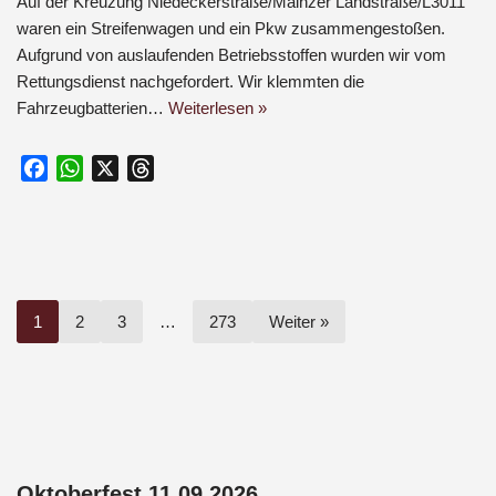
Auf der Kreuzung Niedeckerstraße/Mainzer Landstraße/L3011
waren ein Streifenwagen und ein Pkw zusammengestoßen.
Aufgrund von auslaufenden Betriebsstoffen wurden wir vom
Rettungsdienst nachgefordert. Wir klemmten die
Fahrzeugbatterien…
Weiterlesen »
F
W
X
T
a
h
h
c
a
r
e
t
e
b
s
a
o
A
d
1
2
3
…
273
Weiter »
o
p
s
k
p
Oktoberfest 11.09.2026