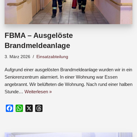
FBMA – Ausgelöste
Brandmeldeanlage
3. März 2026
Einsatzabteilung
Aufgrund einer ausgelösten Brandmeldeanlage wurden wir in ein
Seniorenzentrum alarmiert. In einer Wohnung war Essen
angebrannt. Wir belüfteten die Wohnung. Nach rund einer halben
Stunde…
Weiterlesen »
F
W
X
T
a
h
h
c
a
r
e
t
e