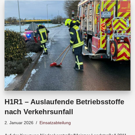
b
s
a
o
A
d
o
p
s
k
p
H1R1 – Auslaufende Betriebsstoffe
nach Verkehrsunfall
2. Januar 2026
Einsatzabteilung