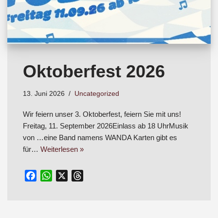
Oktoberfest 2026
13. Juni 2026
Uncategorized
Wir feiern unser 3. Oktoberfest, feiern Sie mit uns!
Freitag, 11. September 2026Einlass ab 18 UhrMusik
von …eine Band namens WANDA Karten gibt es
für…
Weiterlesen »
F
W
X
T
a
h
h
c
a
r
e
t
e