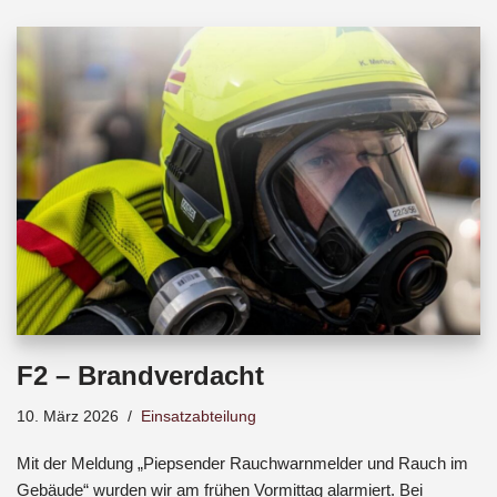
b
s
a
o
A
d
o
p
s
k
p
F2 – Brandverdacht
10. März 2026
Einsatzabteilung
Mit der Meldung „Piepsender Rauchwarnmelder und Rauch im
Gebäude“ wurden wir am frühen Vormittag alarmiert. Bei