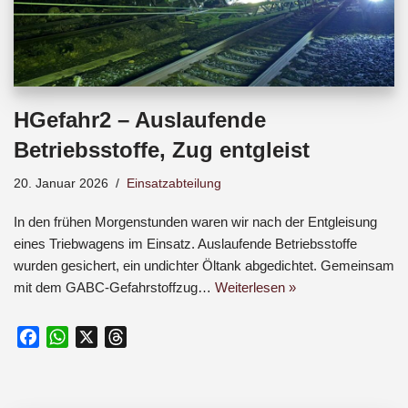
HGefahr2 – Auslaufende
Betriebsstoffe, Zug entgleist
20. Januar 2026
Einsatzabteilung
In den frühen Morgenstunden waren wir nach der Entgleisung
eines Triebwagens im Einsatz. Auslaufende Betriebsstoffe
wurden gesichert, ein undichter Öltank abgedichtet. Gemeinsam
mit dem GABC-Gefahrstoffzug…
Weiterlesen »
F
W
X
T
a
h
h
c
a
r
e
t
e