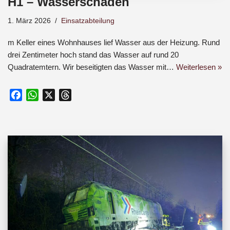
H1 – Wasserschaden
1. März 2026
Einsatzabteilung
m Keller eines Wohnhauses lief Wasser aus der Heizung. Rund
drei Zentimeter hoch stand das Wasser auf rund 20
Quadratemtern. Wir beseitigten das Wasser mit…
Weiterlesen »
F
W
X
T
a
h
h
c
a
r
e
t
e
b
s
a
o
A
d
o
p
s
k
p