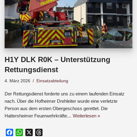
H1Y DLK R0K – Unterstützung
Rettungsdienst
4. März 2026
Einsatzabteilung
Der Rettungsdienst forderte uns zu einem laufenden Einsatz
nach. Über die Hofheimer Drehleiter wurde eine verletzte
Person aus dem ersten Obergeschoss gerettet. Die
Hattersheimer Feuerwehrkräfte…
Weiterlesen »
F
W
X
T