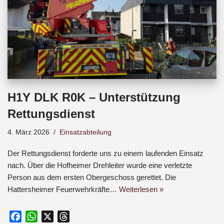
H1Y DLK R0K – Unterstützung
Rettungsdienst
4. März 2026
Einsatzabteilung
Der Rettungsdienst forderte uns zu einem laufenden Einsatz
nach. Über die Hofheimer Drehleiter wurde eine verletzte
Person aus dem ersten Obergeschoss gerettet. Die
Hattersheimer Feuerwehrkräfte…
Weiterlesen »
F
W
X
T