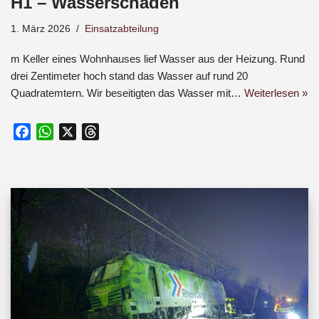
H1 – Wasserschaden
1. März 2026
Einsatzabteilung
m Keller eines Wohnhauses lief Wasser aus der Heizung. Rund
drei Zentimeter hoch stand das Wasser auf rund 20
Quadratemtern. Wir beseitigten das Wasser mit…
Weiterlesen »
F
W
X
T
a
h
h
c
a
r
e
t
e
b
s
a
o
A
d
o
p
s
k
p