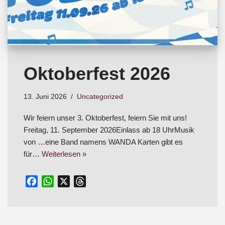
Oktoberfest 2026
13. Juni 2026
Uncategorized
Wir feiern unser 3. Oktoberfest, feiern Sie mit uns!
Freitag, 11. September 2026Einlass ab 18 UhrMusik
von …eine Band namens WANDA Karten gibt es
für…
Weiterlesen »
F
W
X
T
a
h
h
c
a
r
e
t
e