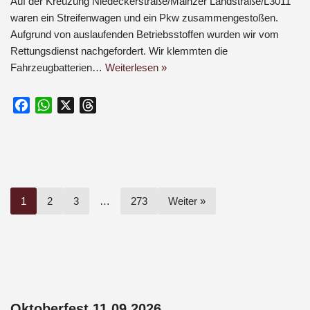
Auf der Kreuzung Niedeckerstraße/Mainzer Landstraße/L3011
waren ein Streifenwagen und ein Pkw zusammengestoßen.
Aufgrund von auslaufenden Betriebsstoffen wurden wir vom
Rettungsdienst nachgefordert. Wir klemmten die
Fahrzeugbatterien…
Weiterlesen »
F
W
X
T
a
h
h
c
a
r
e
t
e
b
s
a
o
A
d
1
2
3
…
273
Weiter »
o
p
s
k
p
Oktoberfest 11.09.2026