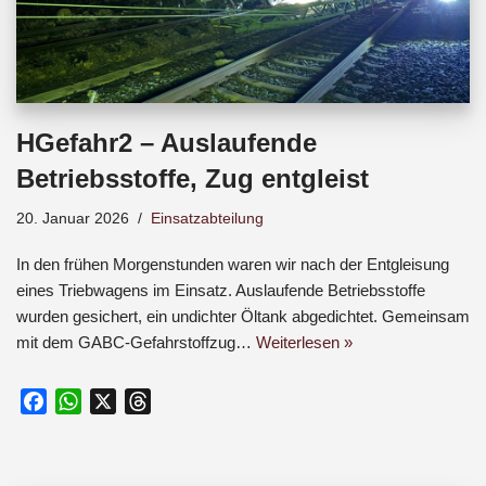
HGefahr2 – Auslaufende
Betriebsstoffe, Zug entgleist
20. Januar 2026
Einsatzabteilung
In den frühen Morgenstunden waren wir nach der Entgleisung
eines Triebwagens im Einsatz. Auslaufende Betriebsstoffe
wurden gesichert, ein undichter Öltank abgedichtet. Gemeinsam
mit dem GABC-Gefahrstoffzug…
Weiterlesen »
F
W
X
T
a
h
h
c
a
r
e
t
e