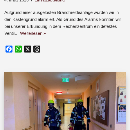
4. März 2026
Einsatzabteilung
Aufgrund einer ausgelösten Brandmeldeanlage wurden wir in
den Kastengrund alarmiert. Als Grund des Alarms konnten wir
bei unserer Erkundung in dem Rechenzentrum ein defektes
Ventil…
Weiterlesen »
F
W
X
T
a
h
h
c
a
r
e
t
e
b
s
a
o
A
d
o
p
s
k
p