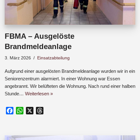
FBMA – Ausgelöste
Brandmeldeanlage
3. März 2026
Einsatzabteilung
Aufgrund einer ausgelösten Brandmeldeanlage wurden wir in ein
Seniorenzentrum alarmiert. In einer Wohnung war Essen
angebrannt. Wir belüfteten die Wohnung. Nach rund einer halben
Stunde…
Weiterlesen »
F
W
X
T
a
h
h
c
a
r
e
t
e