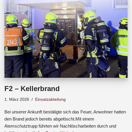
b
s
a
o
A
d
o
p
s
k
p
F2 – Kellerbrand
1. März 2026
Einsatzabteilung
Bei unserer Ankunft bestätigte sich das Feuer, Anwohner hatten
den Brand jedoch bereits abgelöscht.Mit einem
Atemschutztrupp führten wir Nachlöscharbeiten durch und