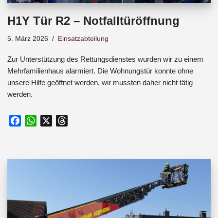
H1Y Tür R2 – Notfalltüröffnung
5. März 2026
Einsatzabteilung
Zur Unterstützung des Rettungsdienstes wurden wir zu einem
Mehrfamilienhaus alarmiert. Die Wohnungstür konnte ohne
unsere Hilfe geöffnet werden, wir mussten daher nicht tätig
werden.
F
W
X
T
a
h
h
c
a
r
e
t
e
b
s
a
o
A
d
o
p
s
k
p