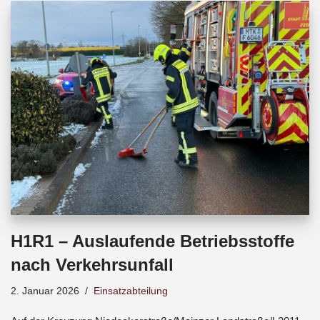
b
s
a
o
A
d
o
p
s
k
p
H1R1 – Auslaufende Betriebsstoffe
nach Verkehrsunfall
2. Januar 2026
Einsatzabteilung