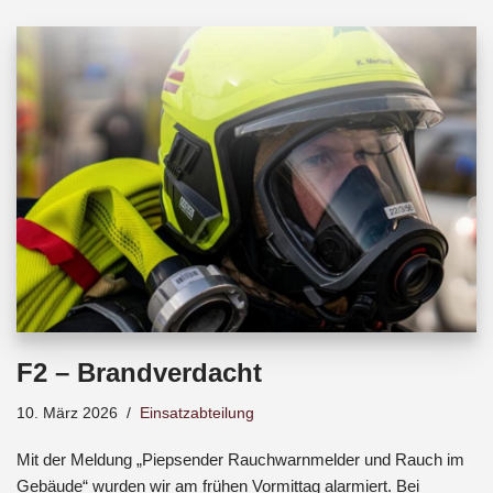
b
s
a
o
A
d
o
p
s
k
p
F2 – Brandverdacht
10. März 2026
Einsatzabteilung
Mit der Meldung „Piepsender Rauchwarnmelder und Rauch im
Gebäude“ wurden wir am frühen Vormittag alarmiert. Bei