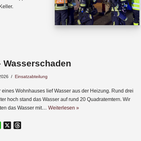
eller.
– Wasserschaden
2026
Einsatzabteilung
r eines Wohnhauses lief Wasser aus der Heizung. Rund drei
ter hoch stand das Wasser auf rund 20 Quadratemtern. Wir
gten das Wasser mit…
Weiterlesen »
W
X
T
h
h
a
r