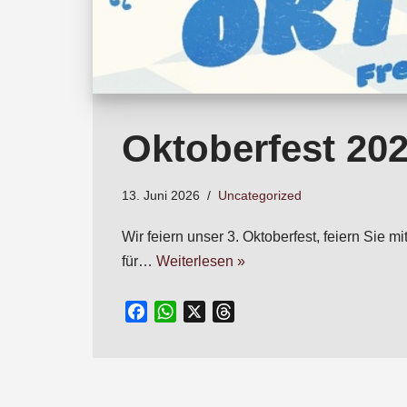
Oktoberfest 20
13. Juni 2026
Uncategorized
Wir feiern unser 3. Oktoberfest, feiern Si
für…
Weiterlesen »
F
W
X
T
a
h
h
c
a
r
e
t
e
b
s
a