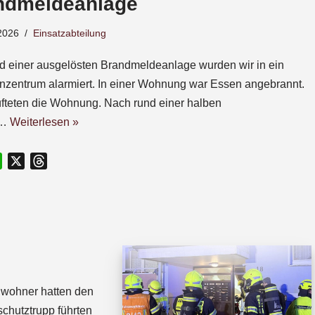
ndmeldeanlage
2026
Einsatzabteilung
d einer ausgelösten Brandmeldeanlage wurden wir in ein
nzentrum alarmiert. In einer Wohnung war Essen angebrannt.
üfteten die Wohnung. Nach rund einer halben
e…
Weiterlesen »
W
X
T
h
h
a
r
t
e
s
a
A
d
p
s
p
Anwohner hatten den
chutztrupp führten