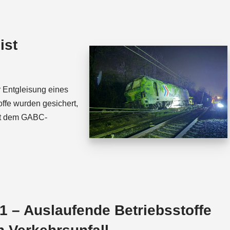
t
e
s
a
A
d
ist
p
s
p
 Entgleisung eines
ffe wurden gesichert,
it dem GABC-
 – Auslaufende Betriebsstoffe