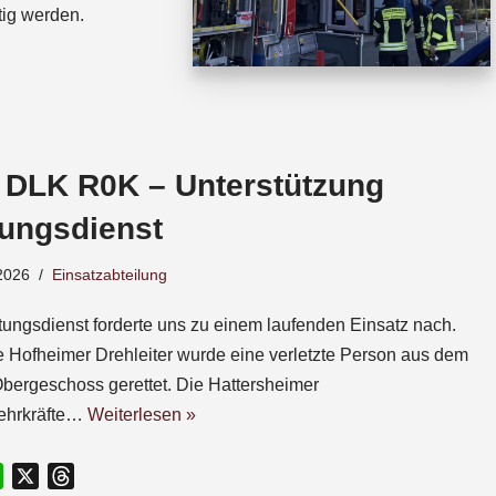
tig werden.
 DLK R0K – Unterstützung
tungsdienst
2026
Einsatzabteilung
tungsdienst forderte uns zu einem laufenden Einsatz nach.
e Hofheimer Drehleiter wurde eine verletzte Person aus dem
Obergeschoss gerettet. Die Hattersheimer
ehrkräfte…
Weiterlesen »
W
X
T