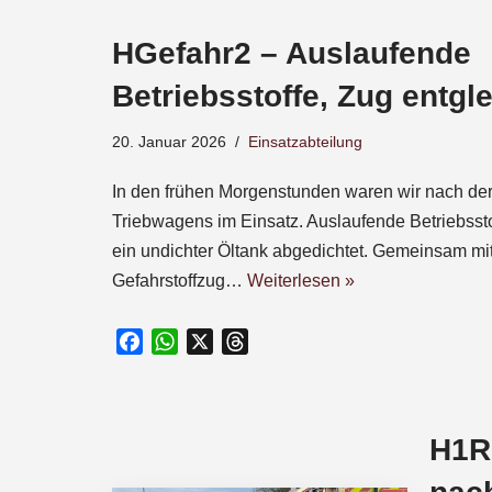
e
HGefahr2 – Auslaufende
b
o
Betriebsstoffe, Zug entgle
o
k
20. Januar 2026
Einsatzabteilung
In den frühen Morgenstunden waren wir nach der
Triebwagens im Einsatz. Auslaufende Betriebssto
ein undichter Öltank abgedichtet. Gemeinsam m
Gefahrstoffzug…
Weiterlesen »
F
W
X
T
a
h
h
c
a
r
e
t
e
H1R1
b
s
a
o
A
d