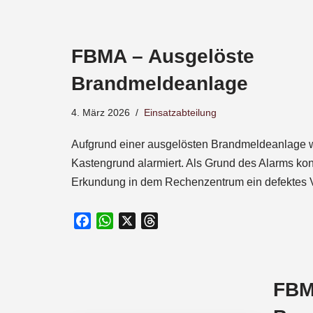
a
c
e
FBMA – Ausgelöste
b
o
Brandmeldeanlage
o
k
4. März 2026
Einsatzabteilung
Aufgrund einer ausgelösten Brandmeldeanlage w
Kastengrund alarmiert. Als Grund des Alarms kon
Erkundung in dem Rechenzentrum ein defektes 
F
W
X
T
a
h
h
c
a
r
e
t
e
FBM
b
s
a
o
A
d