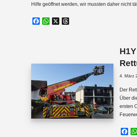
Hilfe geöffnet werden, wir mussten daher nicht tä
F
W
X
T
a
h
h
c
a
r
e
t
e
H1Y
b
s
a
o
A
d
Ret
o
p
s
k
p
4. März 
Der Ret
Über di
ersten 
Feuerw
F