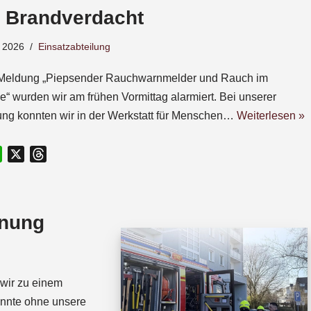
– Brandverdacht
 2026
Einsatzabteilung
 Meldung „Piepsender Rauchwarnmelder und Rauch im
“ wurden wir am frühen Vormittag alarmiert. Bei unserer
ng konnten wir in der Werkstatt für Menschen…
Weiterlesen »
W
X
T
h
h
a
r
t
e
fnung
s
a
A
d
p
s
p
wir zu einem
onnte ohne unsere