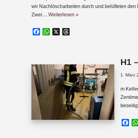
wir Nachlöscharbeiten durch und belüfteten den K
Zwei…
Weiterlesen »
F
W
X
T
a
h
h
c
a
r
e
t
e
H1 
b
s
a
o
A
d
1. März 
o
p
s
k
p
m Kelle
Zentime
beseiti
F
a
c