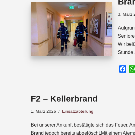
Bra
o
p
s
k
p
3. März 
Aufgrun
Seniore
Wir bel
Stund
F
a
c
e
F2 – Kellerbrand
b
o
1. März 2026
Einsatzabteilung
o
k
Bei unserer Ankunft bestätigte sich das Feuer, 
Brand jedoch bereits abgelöscht.Mit einem Atems