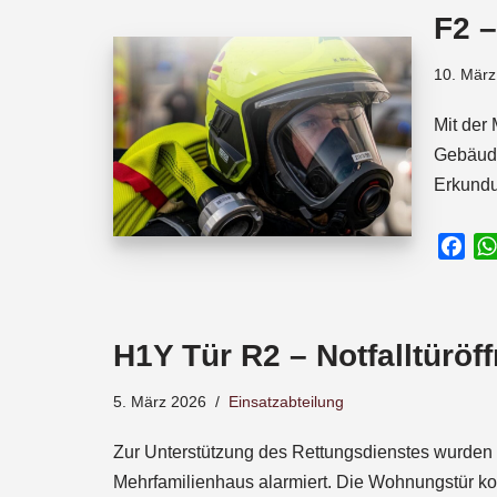
o
A
d
F2 
o
p
s
k
p
10. März
Mit der
Gebäude
Erkundu
F
a
c
e
H1Y Tür R2 – Notfalltüröf
b
o
5. März 2026
Einsatzabteilung
o
k
Zur Unterstützung des Rettungsdienstes wurden 
Mehrfamilienhaus alarmiert. Die Wohnungstür k