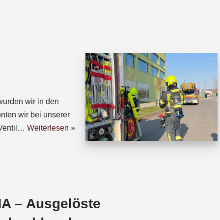
h
h
a
r
t
e
s
a
A
d
p
s
p
urden wir in den
nten wir bei unserer
Ventil…
Weiterlesen »
A – Ausgelöste