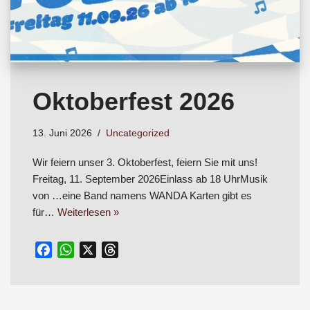
Oktoberfest 2026
13. Juni 2026
Uncategorized
Wir feiern unser 3. Oktoberfest, feiern Sie mit uns!
Freitag, 11. September 2026Einlass ab 18 UhrMusik
von …eine Band namens WANDA Karten gibt es
für…
Weiterlesen »
F
W
X
T
a
h
h
c
a
r
e
t
e