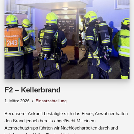
b
s
a
o
A
d
o
p
s
k
p
F2 – Kellerbrand
1. März 2026
Einsatzabteilung
Bei unserer Ankunft bestätigte sich das Feuer, Anwohner hatten
den Brand jedoch bereits abgelöscht.Mit einem
Atemschutztrupp führten wir Nachlöscharbeiten durch und