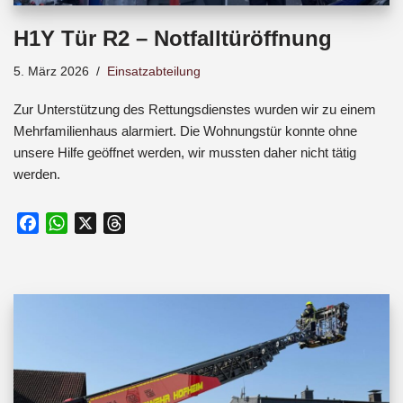
H1Y Tür R2 – Notfalltüröffnung
5. März 2026
Einsatzabteilung
Zur Unterstützung des Rettungsdienstes wurden wir zu einem
Mehrfamilienhaus alarmiert. Die Wohnungstür konnte ohne
unsere Hilfe geöffnet werden, wir mussten daher nicht tätig
werden.
F
W
X
T
a
h
h
c
a
r
e
t
e
b
s
a
o
A
d
o
p
s
k
p