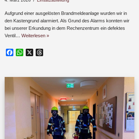
4. März 2026
Einsatzabteilung
Aufgrund einer ausgelösten Brandmeldeanlage wurden wir in
den Kastengrund alarmiert. Als Grund des Alarms konnten wir
bei unserer Erkundung in dem Rechenzentrum ein defektes
Ventil…
Weiterlesen »
F
W
X
T
a
h
h
c
a
r
e
t
e
b
s
a
o
A
d
o
p
s
k
p