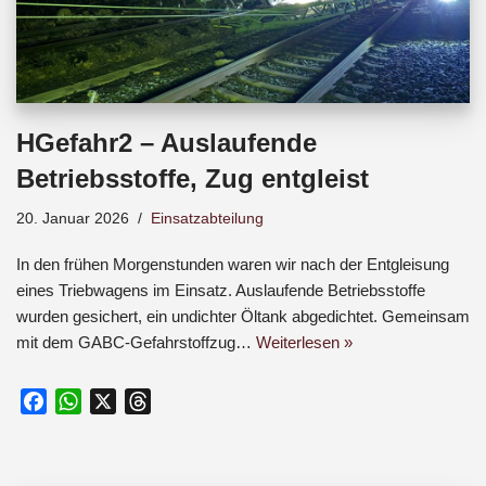
HGefahr2 – Auslaufende
Betriebsstoffe, Zug entgleist
20. Januar 2026
Einsatzabteilung
In den frühen Morgenstunden waren wir nach der Entgleisung
eines Triebwagens im Einsatz. Auslaufende Betriebsstoffe
wurden gesichert, ein undichter Öltank abgedichtet. Gemeinsam
mit dem GABC-Gefahrstoffzug…
Weiterlesen »
F
W
X
T
a
h
h
c
a
r
e
t
e