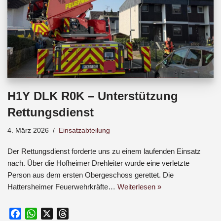
H1Y DLK R0K – Unterstützung
Rettungsdienst
4. März 2026
Einsatzabteilung
Der Rettungsdienst forderte uns zu einem laufenden Einsatz
nach. Über die Hofheimer Drehleiter wurde eine verletzte
Person aus dem ersten Obergeschoss gerettet. Die
Hattersheimer Feuerwehrkräfte…
Weiterlesen »
F
W
X
T