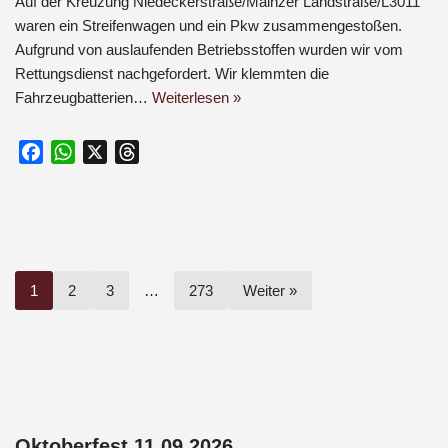
Auf der Kreuzung Niedeckerstraße/Mainzer Landstraße/L3011
waren ein Streifenwagen und ein Pkw zusammengestoßen.
Aufgrund von auslaufenden Betriebsstoffen wurden wir vom
Rettungsdienst nachgefordert. Wir klemmten die
Fahrzeugbatterien…
Weiterlesen »
F
W
X
T
a
h
h
c
a
r
e
t
e
b
s
a
o
A
d
1
2
3
…
273
Weiter »
o
p
s
k
p
Oktoberfest 11.09.2026