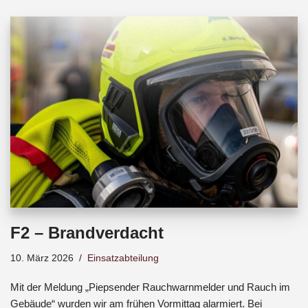
b
s
a
o
A
d
o
p
s
k
p
F2 – Brandverdacht
10. März 2026
Einsatzabteilung
Mit der Meldung „Piepsender Rauchwarnmelder und Rauch im
Gebäude“ wurden wir am frühen Vormittag alarmiert. Bei