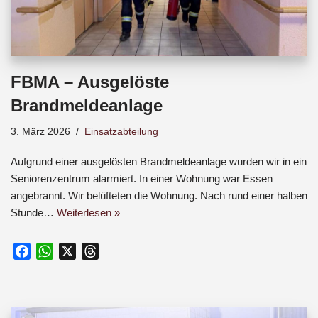
FBMA – Ausgelöste
Brandmeldeanlage
3. März 2026
Einsatzabteilung
Aufgrund einer ausgelösten Brandmeldeanlage wurden wir in ein
Seniorenzentrum alarmiert. In einer Wohnung war Essen
angebrannt. Wir belüfteten die Wohnung. Nach rund einer halben
Stunde…
Weiterlesen »
F
W
X
T
a
h
h
c
a
r
e
t
e