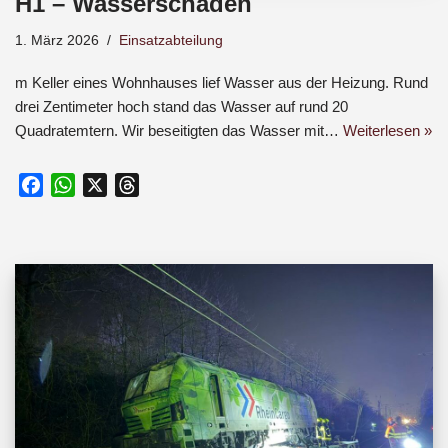
H1 – Wasserschaden
1. März 2026
Einsatzabteilung
m Keller eines Wohnhauses lief Wasser aus der Heizung. Rund
drei Zentimeter hoch stand das Wasser auf rund 20
Quadratemtern. Wir beseitigten das Wasser mit…
Weiterlesen »
F
W
X
T
a
h
h
c
a
r
e
t
e
b
s
a
o
A
d
o
p
s
k
p