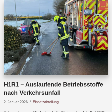
b
s
a
o
A
d
o
p
s
k
p
H1R1 – Auslaufende Betriebsstoffe
nach Verkehrsunfall
2. Januar 2026
Einsatzabteilung