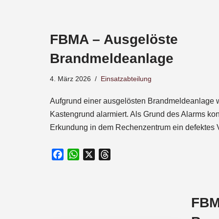
a
c
e
FBMA – Ausgelöste
b
o
Brandmeldeanlage
o
k
4. März 2026
Einsatzabteilung
Aufgrund einer ausgelösten Brandmeldeanlage w
Kastengrund alarmiert. Als Grund des Alarms kon
Erkundung in dem Rechenzentrum ein defektes 
F
W
X
T
a
h
h
c
a
r
e
t
e
FBM
b
s
a
o
A
d