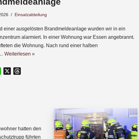
ndmeldeanlage
2026
Einsatzabteilung
d einer ausgelösten Brandmeldeanlage wurden wir in ein
nzentrum alarmiert. In einer Wohnung war Essen angebrannt.
üfteten die Wohnung. Nach rund einer halben
e…
Weiterlesen »
W
X
T
h
h
a
r
t
e
s
a
A
d
p
s
p
Anwohner hatten den
chutztrupp führten