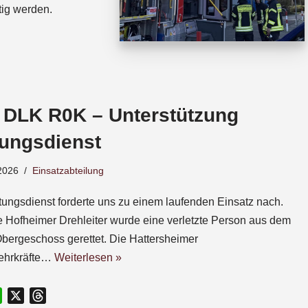
tig werden.
 DLK R0K – Unterstützung
tungsdienst
2026
Einsatzabteilung
tungsdienst forderte uns zu einem laufenden Einsatz nach.
e Hofheimer Drehleiter wurde eine verletzte Person aus dem
Obergeschoss gerettet. Die Hattersheimer
ehrkräfte…
Weiterlesen »
W
X
T