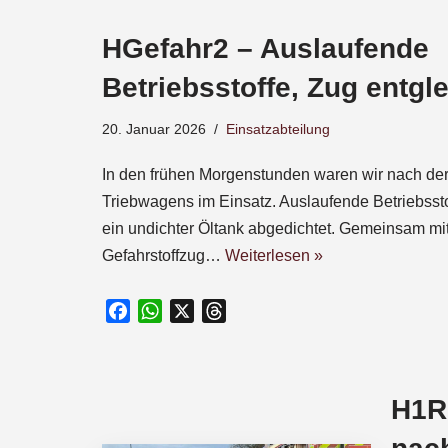
e
HGefahr2 – Auslaufende
b
o
Betriebsstoffe, Zug entgle
o
k
20. Januar 2026
Einsatzabteilung
In den frühen Morgenstunden waren wir nach der
Triebwagens im Einsatz. Auslaufende Betriebssto
ein undichter Öltank abgedichtet. Gemeinsam m
Gefahrstoffzug…
Weiterlesen »
F
W
X
T
a
h
h
c
a
r
e
t
e
H1R1
b
s
a
o
A
d