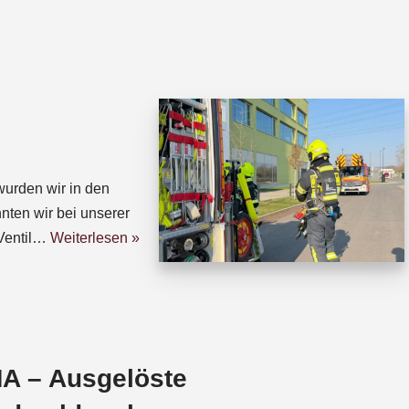
h
h
a
r
t
e
s
a
A
d
p
s
p
urden wir in den
nten wir bei unserer
Ventil…
Weiterlesen »
A – Ausgelöste