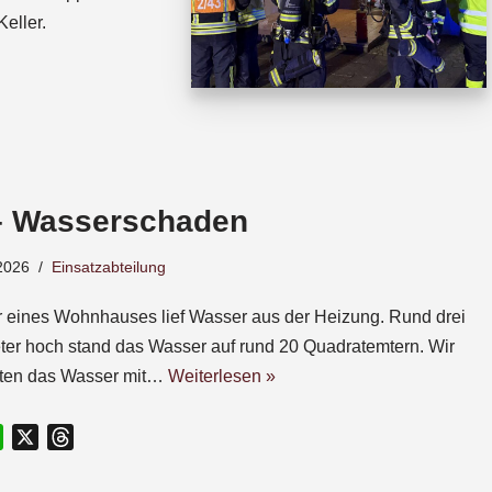
eller.
– Wasserschaden
2026
Einsatzabteilung
r eines Wohnhauses lief Wasser aus der Heizung. Rund drei
ter hoch stand das Wasser auf rund 20 Quadratemtern. Wir
gten das Wasser mit…
Weiterlesen »
W
X
T
h
h
a
r