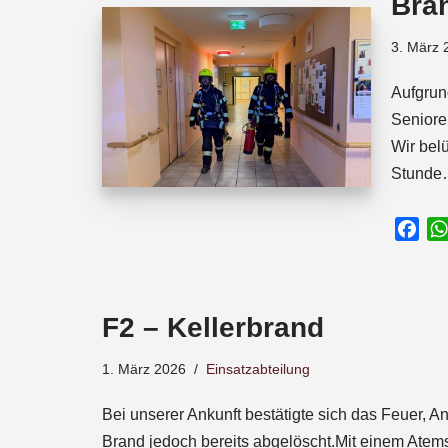
Bra
o
p
s
k
p
3. März 
Aufgrun
Seniore
Wir bel
Stund
F
a
c
e
F2 – Kellerbrand
b
o
1. März 2026
Einsatzabteilung
o
k
Bei unserer Ankunft bestätigte sich das Feuer, 
Brand jedoch bereits abgelöscht.Mit einem Atems