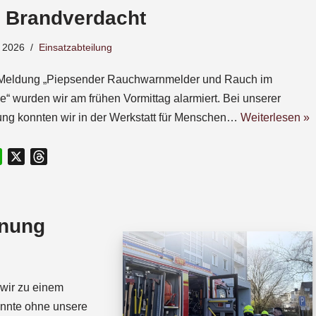
– Brandverdacht
 2026
Einsatzabteilung
 Meldung „Piepsender Rauchwarnmelder und Rauch im
“ wurden wir am frühen Vormittag alarmiert. Bei unserer
ng konnten wir in der Werkstatt für Menschen…
Weiterlesen »
W
X
T
h
h
a
r
t
e
fnung
s
a
A
d
p
s
p
wir zu einem
onnte ohne unsere