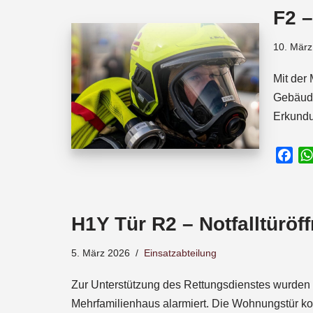
o
A
d
F2 
o
p
s
k
p
10. März
Mit der
Gebäude
Erkundu
F
a
c
e
H1Y Tür R2 – Notfalltüröf
b
o
5. März 2026
Einsatzabteilung
o
k
Zur Unterstützung des Rettungsdienstes wurden 
Mehrfamilienhaus alarmiert. Die Wohnungstür k