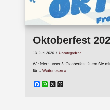
Oktoberfest 20
13. Juni 2026
Uncategorized
Wir feiern unser 3. Oktoberfest, feiern Si
für…
Weiterlesen »
F
W
X
T
a
h
h
c
a
r
e
t
e
b
s
a