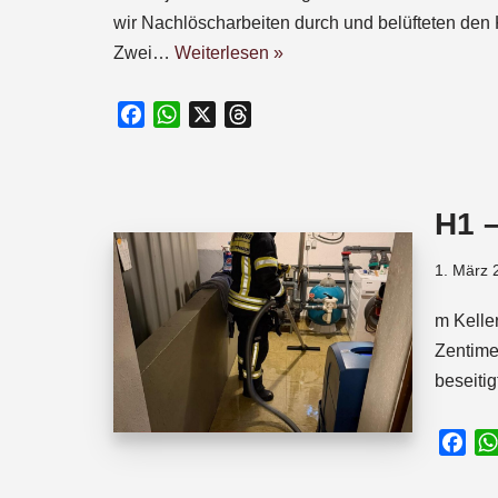
wir Nachlöscharbeiten durch und belüfteten den K
Zwei…
Weiterlesen »
F
W
X
T
a
h
h
c
a
r
e
t
e
H1 
b
s
a
o
A
d
1. März 
o
p
s
k
p
m Kelle
Zentime
beseiti
F
a
c