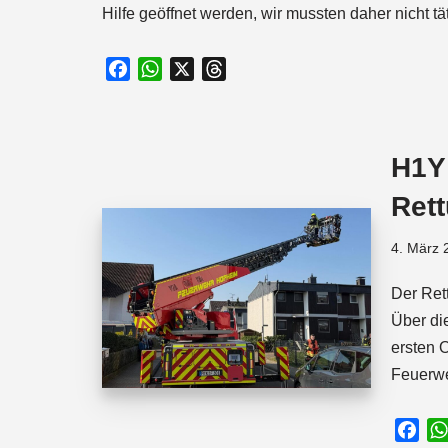
Hilfe geöffnet werden, wir mussten daher nicht tä
F
W
X
T
a
h
h
c
a
r
e
t
e
H1Y
b
s
a
o
A
d
Ret
o
p
s
k
p
4. März 
Der Ret
Über di
ersten 
Feuerw
F