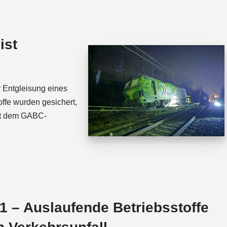
t
e
s
a
A
d
ist
p
s
p
 Entgleisung eines
ffe wurden gesichert,
it dem GABC-
 – Auslaufende Betriebsstoffe