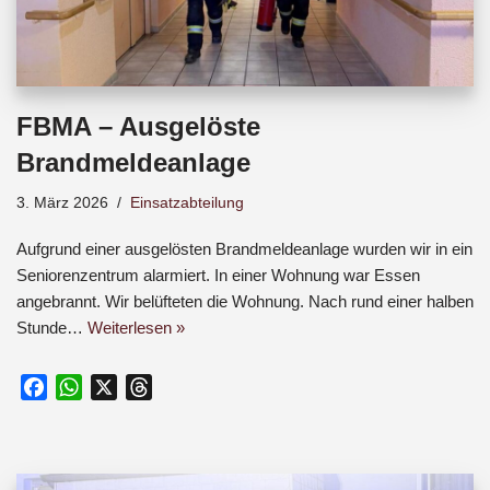
FBMA – Ausgelöste
Brandmeldeanlage
3. März 2026
Einsatzabteilung
Aufgrund einer ausgelösten Brandmeldeanlage wurden wir in ein
Seniorenzentrum alarmiert. In einer Wohnung war Essen
angebrannt. Wir belüfteten die Wohnung. Nach rund einer halben
Stunde…
Weiterlesen »
F
W
X
T
a
h
h
c
a
r
e
t
e