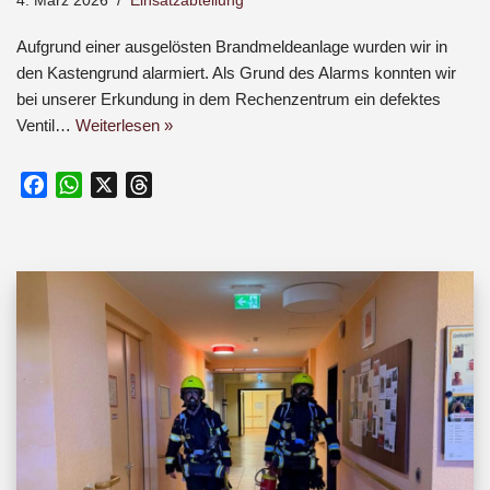
4. März 2026
Einsatzabteilung
Aufgrund einer ausgelösten Brandmeldeanlage wurden wir in
den Kastengrund alarmiert. Als Grund des Alarms konnten wir
bei unserer Erkundung in dem Rechenzentrum ein defektes
Ventil…
Weiterlesen »
F
W
X
T
a
h
h
c
a
r
e
t
e
b
s
a
o
A
d
o
p
s
k
p