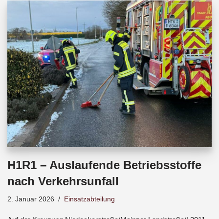
b
s
a
o
A
d
o
p
s
k
p
H1R1 – Auslaufende Betriebsstoffe
nach Verkehrsunfall
2. Januar 2026
Einsatzabteilung