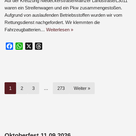
Auf der Kreuzung Niedeckerstraße/Mainzer Landstraße/L3011
waren ein Streifenwagen und ein Pkw zusammengestoßen.
Aufgrund von auslaufenden Betriebsstoffen wurden wir vom
Rettungsdienst nachgefordert. Wir klemmten die
Fahrzeugbatterien…
Weiterlesen »
F
W
X
T
a
h
h
c
a
r
e
t
e
b
s
a
o
A
d
1
2
3
…
273
Weiter »
o
p
s
k
p
Oktoberfest 11.09.2026