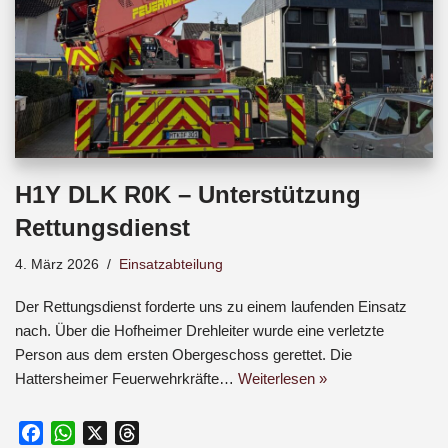
H1Y DLK R0K – Unterstützung
Rettungsdienst
4. März 2026
Einsatzabteilung
Der Rettungsdienst forderte uns zu einem laufenden Einsatz
nach. Über die Hofheimer Drehleiter wurde eine verletzte
Person aus dem ersten Obergeschoss gerettet. Die
Hattersheimer Feuerwehrkräfte…
Weiterlesen »
F
W
X
T