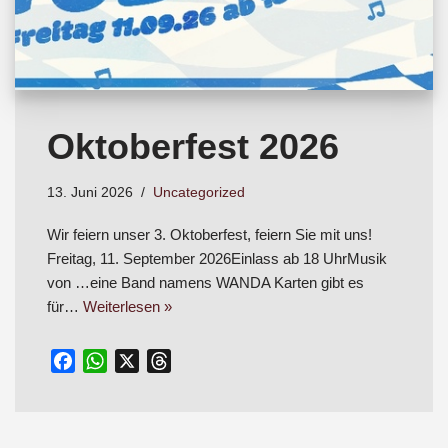
Oktoberfest 2026
13. Juni 2026
Uncategorized
Wir feiern unser 3. Oktoberfest, feiern Sie mit uns!
Freitag, 11. September 2026Einlass ab 18 UhrMusik
von …eine Band namens WANDA Karten gibt es
für…
Weiterlesen »
F
W
X
T
a
h
h
c
a
r
e
t
e