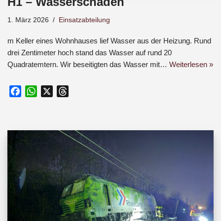
H1 – Wasserschaden
1. März 2026
Einsatzabteilung
m Keller eines Wohnhauses lief Wasser aus der Heizung. Rund
drei Zentimeter hoch stand das Wasser auf rund 20
Quadratemtern. Wir beseitigten das Wasser mit…
Weiterlesen »
F
W
X
T
a
h
h
c
a
r
e
t
e
b
s
a
o
A
d
o
p
s
k
p