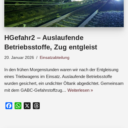
HGefahr2 – Auslaufende
Betriebsstoffe, Zug entgleist
20. Januar 2026
Einsatzabteilung
In den frühen Morgenstunden waren wir nach der Entgleisung
eines Triebwagens im Einsatz. Auslaufende Betriebsstoffe
wurden gesichert, ein undichter Öltank abgedichtet. Gemeinsam
mit dem GABC-Gefahrstoffzug…
Weiterlesen »
F
W
X
T
a
h
h
c
a
r
e
t
e