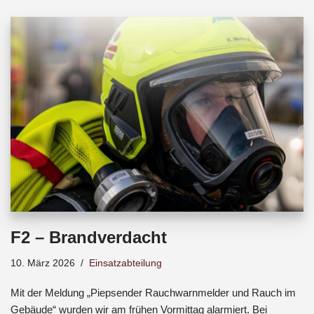
b
s
a
o
A
d
o
p
s
k
p
F2 – Brandverdacht
10. März 2026
Einsatzabteilung
Mit der Meldung „Piepsender Rauchwarnmelder und Rauch im
Gebäude“ wurden wir am frühen Vormittag alarmiert. Bei