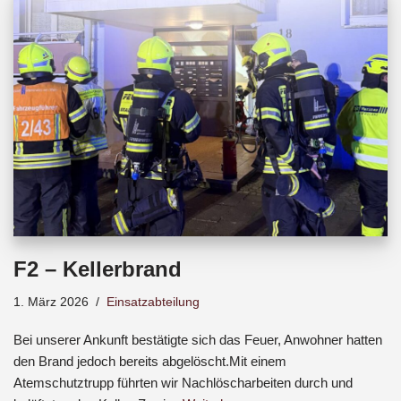
b
s
a
o
A
d
o
p
s
k
p
F2 – Kellerbrand
1. März 2026
Einsatzabteilung
Bei unserer Ankunft bestätigte sich das Feuer, Anwohner hatten
den Brand jedoch bereits abgelöscht.Mit einem
Atemschutztrupp führten wir Nachlöscharbeiten durch und