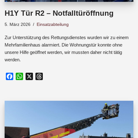
H1Y Tür R2 – Notfalltüröffnung
5. März 2026
Einsatzabteilung
Zur Unterstützung des Rettungsdienstes wurden wir zu einem
Mehrfamilienhaus alarmiert. Die Wohnungstür konnte ohne
unsere Hilfe geöffnet werden, wir mussten daher nicht tätig
werden.
F
W
X
T
a
h
h
c
a
r
e
t
e
b
s
a
o
A
d
o
p
s
k
p