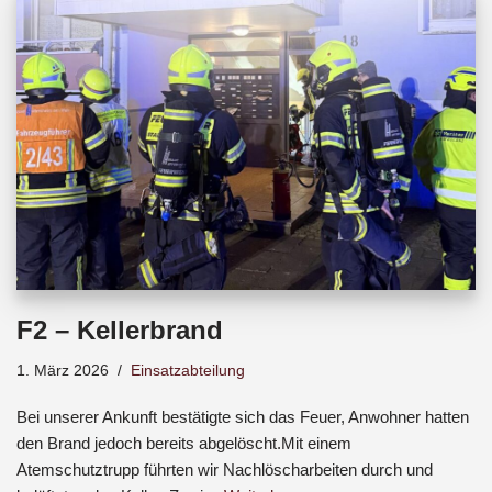
b
s
a
o
A
d
o
p
s
k
p
F2 – Kellerbrand
1. März 2026
Einsatzabteilung
Bei unserer Ankunft bestätigte sich das Feuer, Anwohner hatten
den Brand jedoch bereits abgelöscht.Mit einem
Atemschutztrupp führten wir Nachlöscharbeiten durch und