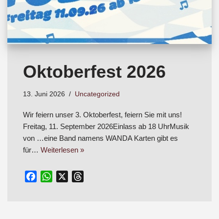
Oktoberfest 2026
13. Juni 2026
Uncategorized
Wir feiern unser 3. Oktoberfest, feiern Sie mit uns!
Freitag, 11. September 2026Einlass ab 18 UhrMusik
von …eine Band namens WANDA Karten gibt es
für…
Weiterlesen »
F
W
X
T
a
h
h
c
a
r
e
t
e