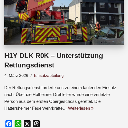
H1Y DLK R0K – Unterstützung
Rettungsdienst
4. März 2026
Einsatzabteilung
Der Rettungsdienst forderte uns zu einem laufenden Einsatz
nach. Über die Hofheimer Drehleiter wurde eine verletzte
Person aus dem ersten Obergeschoss gerettet. Die
Hattersheimer Feuerwehrkräfte…
Weiterlesen »
F
W
X
T