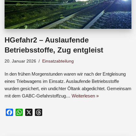
HGefahr2 – Auslaufende
Betriebsstoffe, Zug entgleist
20. Januar 2026
Einsatzabteilung
In den frühen Morgenstunden waren wir nach der Entgleisung
eines Triebwagens im Einsatz. Auslaufende Betriebsstoffe
wurden gesichert, ein undichter Öltank abgedichtet. Gemeinsam
mit dem GABC-Gefahrstoffzug…
Weiterlesen »
F
W
X
T
a
h
h
c
a
r
e
t
e