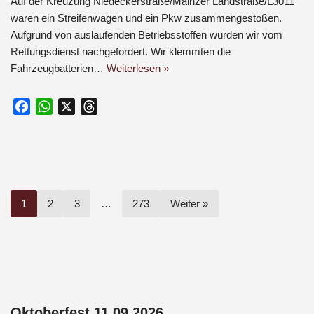
Auf der Kreuzung Niedeckerstraße/Mainzer Landstraße/L3011
waren ein Streifenwagen und ein Pkw zusammengestoßen.
Aufgrund von auslaufenden Betriebsstoffen wurden wir vom
Rettungsdienst nachgefordert. Wir klemmten die
Fahrzeugbatterien…
Weiterlesen »
F
W
X
T
a
h
h
c
a
r
e
t
e
b
s
a
o
A
d
1
2
3
…
273
Weiter »
o
p
s
k
p
Oktoberfest 11.09.2026