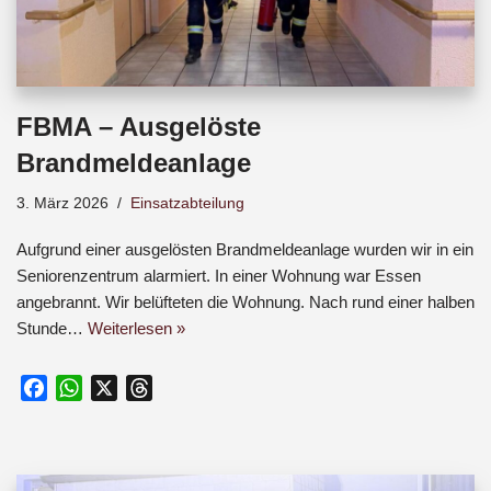
FBMA – Ausgelöste
Brandmeldeanlage
3. März 2026
Einsatzabteilung
Aufgrund einer ausgelösten Brandmeldeanlage wurden wir in ein
Seniorenzentrum alarmiert. In einer Wohnung war Essen
angebrannt. Wir belüfteten die Wohnung. Nach rund einer halben
Stunde…
Weiterlesen »
F
W
X
T
a
h
h
c
a
r
e
t
e