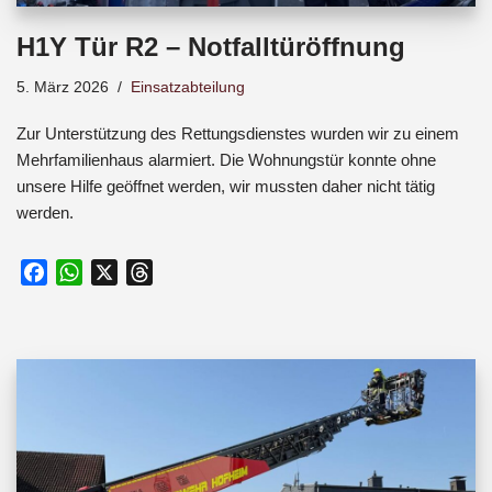
H1Y Tür R2 – Notfalltüröffnung
5. März 2026
Einsatzabteilung
Zur Unterstützung des Rettungsdienstes wurden wir zu einem
Mehrfamilienhaus alarmiert. Die Wohnungstür konnte ohne
unsere Hilfe geöffnet werden, wir mussten daher nicht tätig
werden.
F
W
X
T
a
h
h
c
a
r
e
t
e
b
s
a
o
A
d
o
p
s
k
p