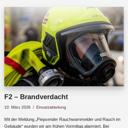
b
s
a
o
A
d
o
p
s
k
p
F2 – Brandverdacht
10. März 2026
Einsatzabteilung
Mit der Meldung „Piepsender Rauchwarnmelder und Rauch im
Gebäude“ wurden wir am frühen Vormittag alarmiert. Bei