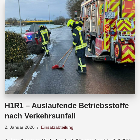
b
s
a
o
A
d
o
p
s
k
p
H1R1 – Auslaufende Betriebsstoffe
nach Verkehrsunfall
2. Januar 2026
Einsatzabteilung