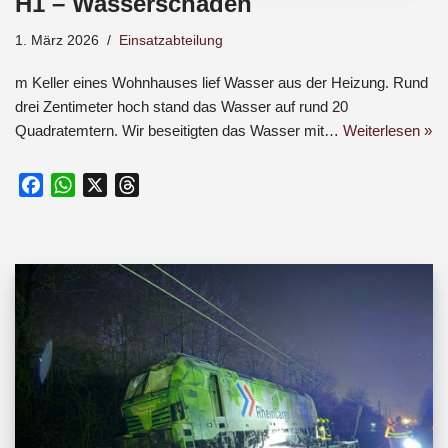
H1 – Wasserschaden
1. März 2026
Einsatzabteilung
m Keller eines Wohnhauses lief Wasser aus der Heizung. Rund
drei Zentimeter hoch stand das Wasser auf rund 20
Quadratemtern. Wir beseitigten das Wasser mit…
Weiterlesen »
F
W
X
T
a
h
h
c
a
r
e
t
e
b
s
a
o
A
d
o
p
s
k
p