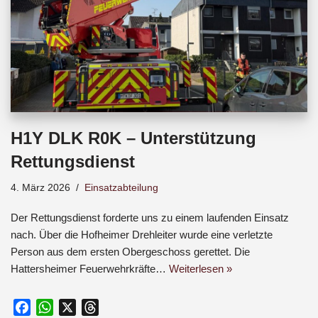
H1Y DLK R0K – Unterstützung
Rettungsdienst
4. März 2026
Einsatzabteilung
Der Rettungsdienst forderte uns zu einem laufenden Einsatz
nach. Über die Hofheimer Drehleiter wurde eine verletzte
Person aus dem ersten Obergeschoss gerettet. Die
Hattersheimer Feuerwehrkräfte…
Weiterlesen »
F
W
X
T