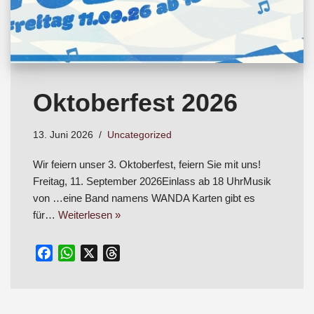
Oktoberfest 2026
13. Juni 2026
Uncategorized
Wir feiern unser 3. Oktoberfest, feiern Sie mit uns!
Freitag, 11. September 2026Einlass ab 18 UhrMusik
von …eine Band namens WANDA Karten gibt es
für…
Weiterlesen »
F
W
X
T
a
h
h
c
a
r
e
t
e