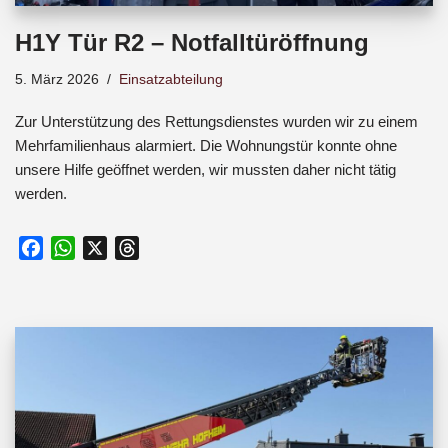
H1Y Tür R2 – Notfalltüröffnung
5. März 2026
Einsatzabteilung
Zur Unterstützung des Rettungsdienstes wurden wir zu einem
Mehrfamilienhaus alarmiert. Die Wohnungstür konnte ohne
unsere Hilfe geöffnet werden, wir mussten daher nicht tätig
werden.
F
W
X
T
a
h
h
c
a
r
e
t
e
b
s
a
o
A
d
o
p
s
k
p