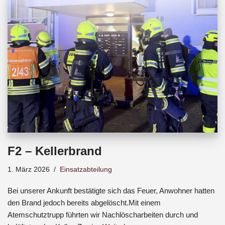
b
s
a
o
A
d
o
p
s
k
p
F2 – Kellerbrand
1. März 2026
Einsatzabteilung
Bei unserer Ankunft bestätigte sich das Feuer, Anwohner hatten
den Brand jedoch bereits abgelöscht.Mit einem
Atemschutztrupp führten wir Nachlöscharbeiten durch und