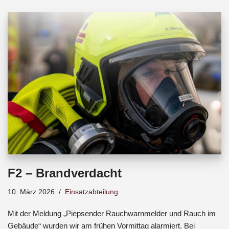
b
s
a
o
A
d
o
p
s
k
p
F2 – Brandverdacht
10. März 2026
Einsatzabteilung
Mit der Meldung „Piepsender Rauchwarnmelder und Rauch im
Gebäude“ wurden wir am frühen Vormittag alarmiert. Bei