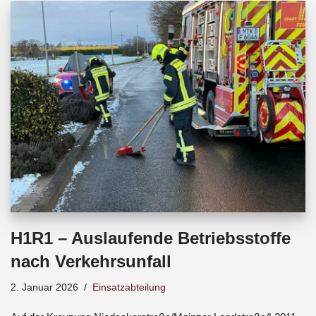
b
s
a
o
A
d
o
p
s
k
p
H1R1 – Auslaufende Betriebsstoffe
nach Verkehrsunfall
2. Januar 2026
Einsatzabteilung