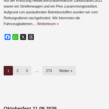
Auf der Kreuzung Niedeckerstraße/Mainzer Landstraße/L3011
waren ein Streifenwagen und ein Pkw zusammengestoßen.
Aufgrund von auslaufenden Betriebsstoffen wurden wir vom
Rettungsdienst nachgefordert. Wir klemmten die
Fahrzeugbatterien…
Weiterlesen »
F
W
X
T
a
h
h
c
a
r
e
t
e
b
s
a
o
A
d
1
2
3
…
273
Weiter »
o
p
s
k
p
Oktoberfest 11.09.2026