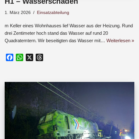
H1 – Wasserschaden
1. März 2026
Einsatzabteilung
m Keller eines Wohnhauses lief Wasser aus der Heizung. Rund
drei Zentimeter hoch stand das Wasser auf rund 20
Quadratemtern. Wir beseitigten das Wasser mit…
Weiterlesen »
F
W
X
T
a
h
h
c
a
r
e
t
e
b
s
a
o
A
d
o
p
s
k
p