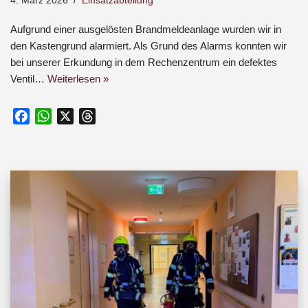
4. März 2026
Einsatzabteilung
Aufgrund einer ausgelösten Brandmeldeanlage wurden wir in
den Kastengrund alarmiert. Als Grund des Alarms konnten wir
bei unserer Erkundung in dem Rechenzentrum ein defektes
Ventil…
Weiterlesen »
F
W
X
T
a
h
h
c
a
r
e
t
e
b
s
a
o
A
d
o
p
s
k
p