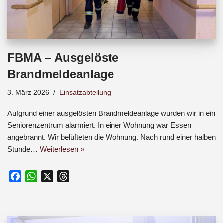
FBMA – Ausgelöste
Brandmeldeanlage
3. März 2026
Einsatzabteilung
Aufgrund einer ausgelösten Brandmeldeanlage wurden wir in ein
Seniorenzentrum alarmiert. In einer Wohnung war Essen
angebrannt. Wir belüfteten die Wohnung. Nach rund einer halben
Stunde…
Weiterlesen »
F
W
X
T
a
h
h
c
a
r
e
t
e