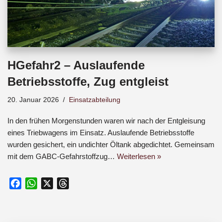
HGefahr2 – Auslaufende
Betriebsstoffe, Zug entgleist
20. Januar 2026
Einsatzabteilung
In den frühen Morgenstunden waren wir nach der Entgleisung
eines Triebwagens im Einsatz. Auslaufende Betriebsstoffe
wurden gesichert, ein undichter Öltank abgedichtet. Gemeinsam
mit dem GABC-Gefahrstoffzug…
Weiterlesen »
F
W
X
T
a
h
h
c
a
r
e
t
e