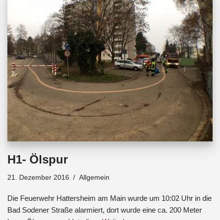
o
A
d
o
p
s
k
p
H1- Ölspur
21. Dezember 2016
Allgemein
Die Feuerwehr Hattersheim am Main wurde um 10:02 Uhr in die
Bad Sodener Straße alarmiert, dort wurde eine ca. 200 Meter