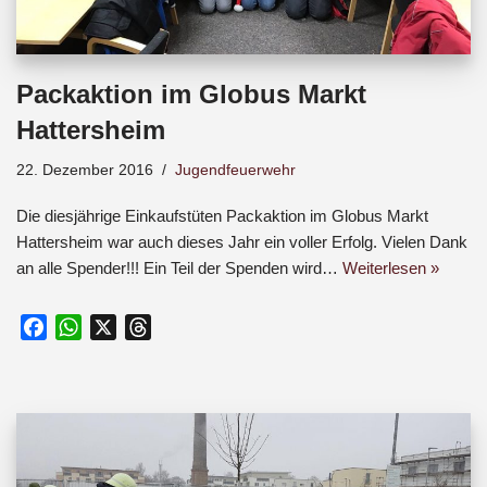
Packaktion im Globus Markt
Hattersheim
22. Dezember 2016
Jugendfeuerwehr
Die diesjährige Einkaufstüten Packaktion im Globus Markt
Hattersheim war auch dieses Jahr ein voller Erfolg. Vielen Dank
an alle Spender!!! Ein Teil der Spenden wird…
Weiterlesen »
F
W
X
T
a
h
h
c
a
r
e
t
e
b
s
a
o
A
d
o
p
s