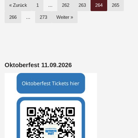
« Zurück
1
…
262
263
264
265
o
p
s
k
p
266
…
273
Weiter »
Oktoberfest 11.09.2026