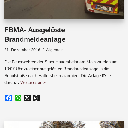
FBMA- Ausgelöste
Brandmeldeanlage
21. Dezember 2016
Allgemein
Die Feuerwehren der Stadt Hattersheim am Main wurden um
10:07 Uhr zu einer ausgelösten Brandmeldeanlage in die
Schulstraße nach Hattersheim alarmiert. Die Anlage löste
durch…
Weiterlesen »
F
W
X
T
a
h
h
c
a
r
e
t
e
b
s
a