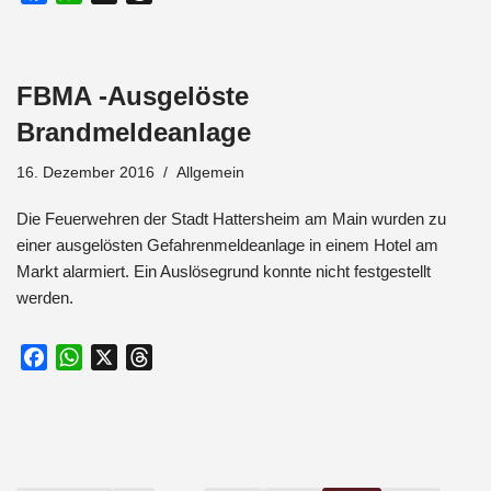
a
h
h
c
a
r
e
t
e
FBMA -Ausgelöste
b
s
a
o
A
d
Brandmeldeanlage
o
p
s
16. Dezember 2016
Allgemein
k
p
Die Feuerwehren der Stadt Hattersheim am Main wurden zu
einer ausgelösten Gefahrenmeldeanlage in einem Hotel am
Markt alarmiert. Ein Auslösegrund konnte nicht festgestellt
werden.
F
W
X
T
a
h
h
c
a
r
e
t
e
b
s
a
o
A
d