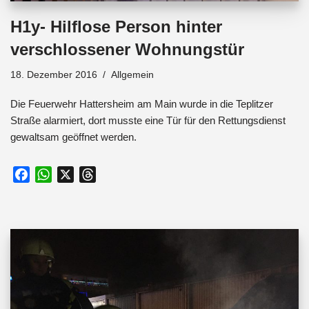
H1y- Hilflose Person hinter
verschlossener Wohnungstür
18. Dezember 2016
Allgemein
Die Feuerwehr Hattersheim am Main wurde in die Teplitzer
Straße alarmiert, dort musste eine Tür für den Rettungsdienst
gewaltsam geöffnet werden.
F
W
X
T
a
h
h
c
a
r
e
t
e
b
s
a
o
A
d
o
p
s
k
p