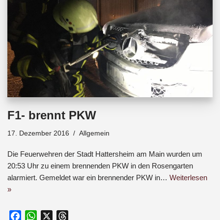
F1- brennt PKW
17. Dezember 2016
Allgemein
Die Feuerwehren der Stadt Hattersheim am Main wurden um
20:53 Uhr zu einem brennenden PKW in den Rosengarten
alarmiert. Gemeldet war ein brennender PKW in…
Weiterlesen
»
F
W
X
T