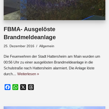
FBMA- Ausgelöste
Brandmeldeanlage
25. Dezember 2016
Allgemein
Die Feuerwehren der Stadt Hattersheim am Main wurden um
00:56 Uhr zu einer ausgelösten Brandmeldeanlage in die
Schulstraße nach Hattersheim alarmiert. Die Anlage löste
durch…
Weiterlesen »
F
W
X
T
a
h
h
c
a
r
e
t
e