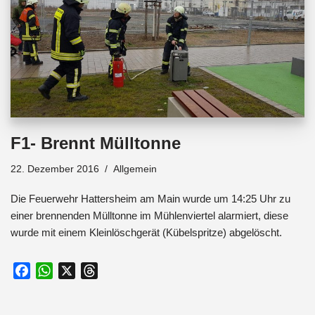
k
p
F1- Brennt Mülltonne
22. Dezember 2016
Allgemein
Die Feuerwehr Hattersheim am Main wurde um 14:25 Uhr zu
einer brennenden Mülltonne im Mühlenviertel alarmiert, diese
wurde mit einem Kleinlöschgerät (Kübelspritze) abgelöscht.
F
W
X
T
a
h
h
c
a
r