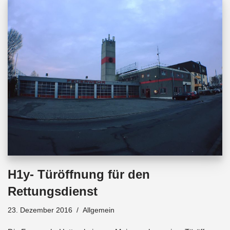
b
s
a
o
A
d
o
p
s
k
p
H1y- Türöffnung für den
Rettungsdienst
23. Dezember 2016
Allgemein