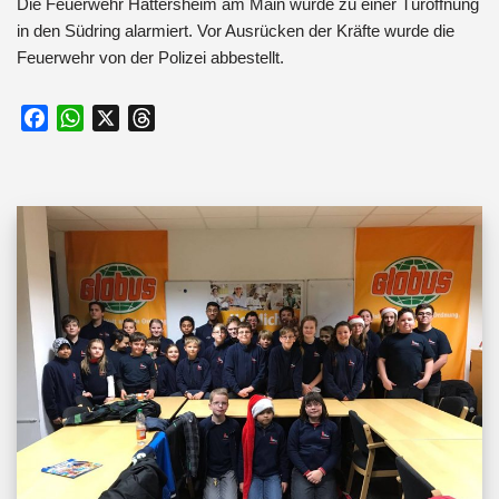
Die Feuerwehr Hattersheim am Main wurde zu einer Türöffnung
in den Südring alarmiert. Vor Ausrücken der Kräfte wurde die
Feuerwehr von der Polizei abbestellt.
F
W
X
T
a
h
h
c
a
r
e
t
e
b
s
a
o
A
d
o
p
s
k
p