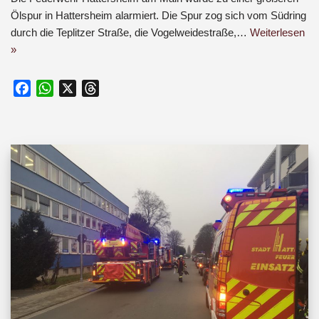
Ölspur in Hattersheim alarmiert. Die Spur zog sich vom Südring
durch die Teplitzer Straße, die Vogelweidestraße,…
Weiterlesen
»
F
W
X
T
a
h
h
c
a
r
e
t
e
b
s
a
o
A
d
o
p
s
k
p