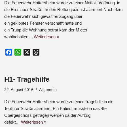
k
p
Die Feuerwehr Hattersheim wurde zu einer Notfalltüröffnung in
die Breslauer Straße für den Rettungsdienst alarmiert.Nach dem
die Feuerwehr sich gewaltfrei Zugang über
ein gekipptes Fenster verschafft hatte und
ein Trupp die Wohnung betrat kam der Mieter
wohlbehalten…
Weiterlesen »
F
W
X
T
a
h
h
c
a
r
e
t
e
H1- Tragehilfe
b
s
a
o
A
d
22. August 2016
Allgemein
o
p
s
k
p
Die Feuerwehr Hattersheim wurde zu einer Tragehilfe in die
Teplitzer Straße alarmiert. Ein Patient musste in das 4te
Obergeschoss getragen werden da der Aufzug
defekt…
Weiterlesen »