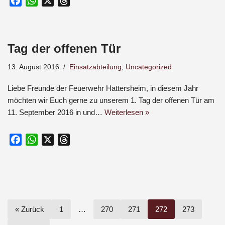
F
W
X
T
a
h
h
c
a
r
e
t
e
Tag der offenen Tür
b
s
a
o
A
d
13. August 2016
Einsatzabteilung
,
Uncategorized
o
p
s
k
p
Liebe Freunde der Feuerwehr Hattersheim, in diesem Jahr
möchten wir Euch gerne zu unserem 1. Tag der offenen Tür am
11. September 2016 in und…
Weiterlesen »
F
W
X
T
a
h
h
c
a
r
e
t
e
b
s
a
o
A
d
« Zurück
1
…
270
271
272
273
o
p
s
k
p