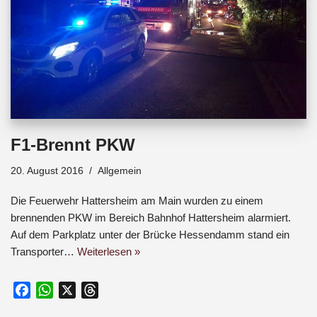
F1-Brennt PKW
20. August 2016
Allgemein
Die Feuerwehr Hattersheim am Main wurden zu einem
brennenden PKW im Bereich Bahnhof Hattersheim alarmiert.
Auf dem Parkplatz unter der Brücke Hessendamm stand ein
Transporter…
Weiterlesen »
F
W
X
T
a
h
h