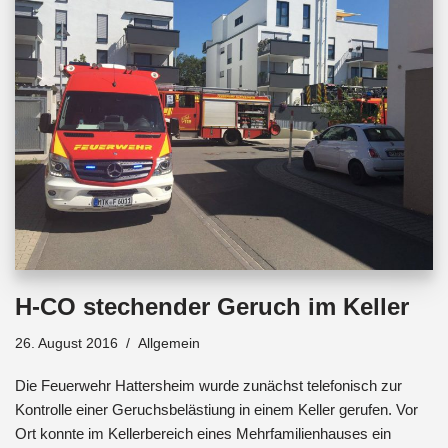
o
p
s
k
p
H-CO stechender Geruch im Keller
26. August 2016
Allgemein
Die Feuerwehr Hattersheim wurde zunächst telefonisch zur
Kontrolle einer Geruchsbelästiung in einem Keller gerufen. Vor
Ort konnte im Kellerbereich eines Mehrfamilienhauses ein