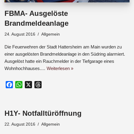
FBMA- Ausgelöste
Brandmeldeanlage
24. August 2016
Allgemein
Die Feuerwehren der Stadt Hattersheim am Main wurden zu
einer ausgelösten Brandmeldeanlage in den Südring alarmiert.
Ausgelöst hatte ein Rauchmelder in der Tiefgarage eines
Wohnhochhauses.…
Weiterlesen »
F
W
X
T
a
h
h
c
a
r
e
t
e
H1Y- Notfalltüröffnung
b
s
a
o
A
d
22. August 2016
Allgemein
o
p
s