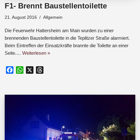
F1- Brennt Baustellentoilette
21. August 2016
Allgemein
Die Feuerwehr Hattersheim am Main wurden zu einer
brennenden Baustellentoilette in die Teplitzer Straße alarmiert.
Beim Eintreffen der Einsatzkräfte brannte die Toilette an einer
Seite.…
Weiterlesen »
F
W
X
T
a
h
h
c
a
r
e
t
e
b
s
a
o
A
d
o
p
s
k
p