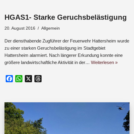
c
a
r
e
t
e
HGAS1- Starke Geruchsbelästigung
b
s
a
o
A
d
20. August 2016
Allgemein
o
p
s
k
p
Der diensthabende Zugführer der Feuerwehr Hattersheim wurde
zu einer starken Geruchsbelästigung im Stadtgebiet
Hattersheim alarmiert. Nach längerer Erkundung konnte eine
größere landwirtschaftliche Aktivität in der…
Weiterlesen »
F
W
X
T
a
h
h
c
a
r
e
t
e
b
s
a
o
A
d
o
p
s
k
p