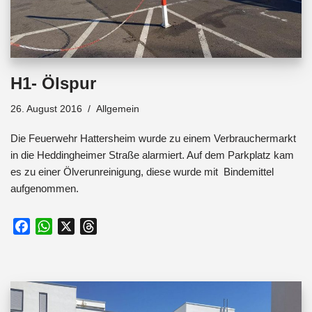
H1- Ölspur
26. August 2016
Allgemein
Die Feuerwehr Hattersheim wurde zu einem Verbrauchermarkt
in die Heddingheimer Straße alarmiert. Auf dem Parkplatz kam
es zu einer Ölverunreinigung, diese wurde mit Bindemittel
aufgenommen.
F
W
X
T
a
h
h
c
a
r
e
t
e
b
s
a
o
A
d