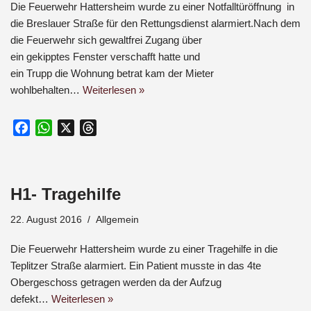
k
p
Die Feuerwehr Hattersheim wurde zu einer Notfalltüröffnung in
die Breslauer Straße für den Rettungsdienst alarmiert.Nach dem
die Feuerwehr sich gewaltfrei Zugang über
ein gekipptes Fenster verschafft hatte und
ein Trupp die Wohnung betrat kam der Mieter
wohlbehalten…
Weiterlesen »
F
W
X
T
a
h
h
c
a
r
e
t
e
H1- Tragehilfe
b
s
a
o
A
d
22. August 2016
Allgemein
o
p
s
k
p
Die Feuerwehr Hattersheim wurde zu einer Tragehilfe in die
Teplitzer Straße alarmiert. Ein Patient musste in das 4te
Obergeschoss getragen werden da der Aufzug
defekt…
Weiterlesen »