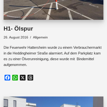
H1- Ölspur
26. August 2016
Allgemein
Die Feuerwehr Hattersheim wurde zu einem Verbrauchermarkt
in die Heddingheimer Straße alarmiert. Auf dem Parkplatz kam
es zu einer Ölverunreinigung, diese wurde mit Bindemittel
aufgenommen.
F
W
X
T
a
h
h
c
a
r
e
t
e
b
s
a
o
A
d