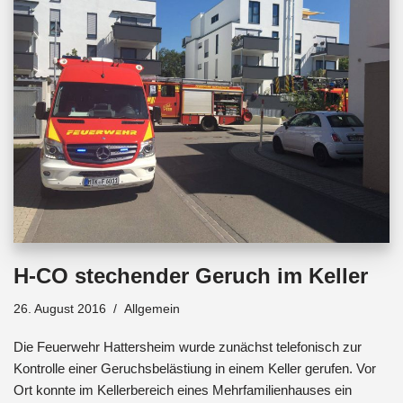
o
p
s
k
p
H-CO stechender Geruch im Keller
26. August 2016
Allgemein
Die Feuerwehr Hattersheim wurde zunächst telefonisch zur
Kontrolle einer Geruchsbelästiung in einem Keller gerufen. Vor
Ort konnte im Kellerbereich eines Mehrfamilienhauses ein