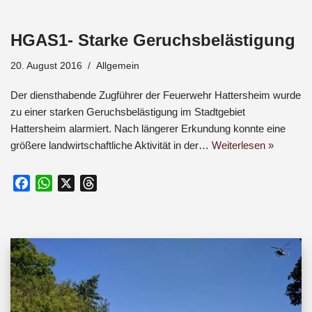
c
a
r
e
t
e
HGAS1- Starke Geruchsbelästigung
b
s
a
o
A
d
20. August 2016
Allgemein
o
p
s
k
p
Der diensthabende Zugführer der Feuerwehr Hattersheim wurde
zu einer starken Geruchsbelästigung im Stadtgebiet
Hattersheim alarmiert. Nach längerer Erkundung konnte eine
größere landwirtschaftliche Aktivität in der…
Weiterlesen »
F
W
X
T
a
h
h
c
a
r
e
t
e
b
s
a
o
A
d
o
p
s
k
p