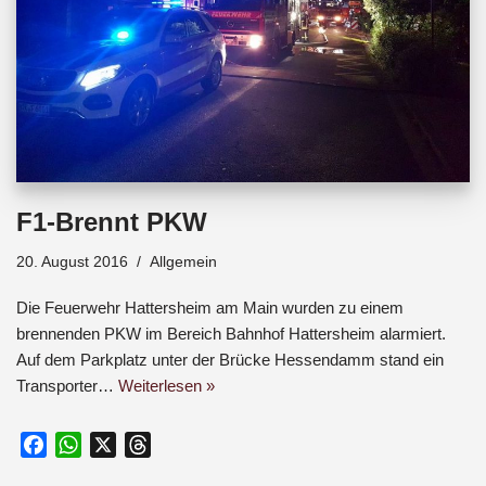
F1-Brennt PKW
20. August 2016
Allgemein
Die Feuerwehr Hattersheim am Main wurden zu einem
brennenden PKW im Bereich Bahnhof Hattersheim alarmiert.
Auf dem Parkplatz unter der Brücke Hessendamm stand ein
Transporter…
Weiterlesen »
F
W
X
T
a
h
h