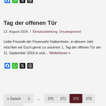
F
W
X
T
a
h
h
c
a
r
e
t
e
Tag der offenen Tür
b
s
a
o
A
d
13. August 2016
Einsatzabteilung
,
Uncategorized
o
p
s
k
p
Liebe Freunde der Feuerwehr Hattersheim, in diesem Jahr
möchten wir Euch gerne zu unserem 1. Tag der offenen Tür am
11. September 2016 in und…
Weiterlesen »
F
W
X
T
a
h
h
c
a
r
e
t
e
b
s
a
o
A
d
« Zurück
1
…
270
271
272
273
o
p
s
k
p