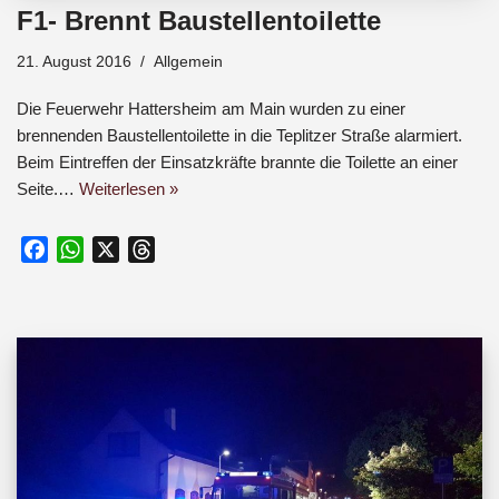
F1- Brennt Baustellentoilette
21. August 2016
Allgemein
Die Feuerwehr Hattersheim am Main wurden zu einer
brennenden Baustellentoilette in die Teplitzer Straße alarmiert.
Beim Eintreffen der Einsatzkräfte brannte die Toilette an einer
Seite.…
Weiterlesen »
F
W
X
T
a
h
h
c
a
r
e
t
e
b
s
a
o
A
d
o
p
s
k
p