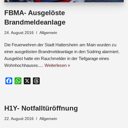
FBMA- Ausgelöste
Brandmeldeanlage
24. August 2016
Allgemein
Die Feuerwehren der Stadt Hattersheim am Main wurden zu
einer ausgelösten Brandmeldeanlage in den Südring alarmiert.
Ausgelöst hatte ein Rauchmelder in der Tiefgarage eines
Wohnhochhauses.…
Weiterlesen »
F
W
X
T
a
h
h
c
a
r
e
t
e
H1Y- Notfalltüröffnung
b
s
a
o
A
d
22. August 2016
Allgemein
o
p
s