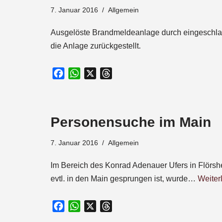
7. Januar 2016
Allgemein
o
p
s
k
p
Ausgelöste Brandmeldeanlage durch eingeschlag
die Anlage zurückgestellt.
F
W
X
T
a
h
h
c
a
r
e
t
e
Personensuche im Main
b
s
a
o
A
d
7. Januar 2016
Allgemein
o
p
s
k
p
Im Bereich des Konrad Adenauer Ufers in Flörsh
evtl. in den Main gesprungen ist, wurde…
Weiter
F
W
X
T
a
h
h