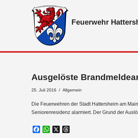
Zum
Feuerwehr Hatters
Inhalt
springen
Ausgelöste Brandmeldea
25. Juli 2016
Allgemein
Die Feuerwehren der Stadt Hattersheim am Main
Seniorenresidenz alarmiert. Der Grund der Au
F
W
X
T
a
h
h