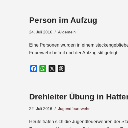
c
a
r
e
t
e
Person im Aufzug
b
s
a
o
A
d
24. Juli 2016
Allgemein
o
p
s
k
p
Eine Personen wurden in einem steckengeblieb
Feuerwehr befreit und der Aufzug stillgelegt.
F
W
X
T
a
h
h
c
a
r
e
t
e
Drehleiter Übung in Hatt
b
s
a
o
A
d
22. Juli 2016
Jugendfeuerwehr
o
p
s
k
p
Heute trafen sich die Jugendfeuerwehren der S