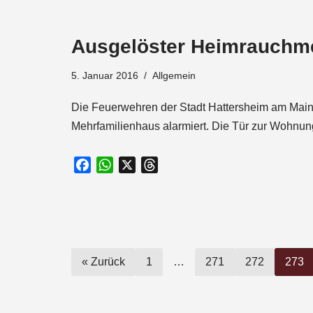
c
a
r
e
t
e
Ausgelöster Heimrauchm
b
s
a
o
A
d
5. Januar 2016
Allgemein
o
p
s
k
p
Die Feuerwehren der Stadt Hattersheim am Mai
Mehrfamilienhaus alarmiert. Die Tür zur Wohnu
F
W
X
T
a
h
h
c
a
r
e
t
e
b
s
a
o
A
d
« Zurück
1
…
271
272
273
o
p
s
k
p