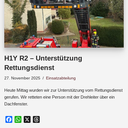
H1Y R2 – Unterstützung
Rettungsdienst
27. November 2025
Einsatzabteilung
Heute Mittag wurden wir zur Unterstützung vom Rettungsdienst
gerufen. Wir retteten eine Person mit der Drehleiter über ein
Dachfenster.
F
W
X
T
a
h
h