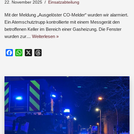
22. November 2025
Einsatzabteilung
Mit der Meldung „Ausgelöster CO-Melder“ wurden wir alarmiert.
Ein Atemschutztrupp kontrollierte mit einem Messgerät den
betroffenen Keller im Bereich einer Gasheizung. Die Fenster
wurden zur…
Weiterlesen »
F
W
X
T
a
h
h
c
a
r
e
t
e
b
s
a
o
A
d
o
p
s
k
p