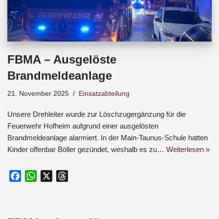
FBMA – Ausgelöste
Brandmeldeanlage
21. November 2025
Einsatzabteilung
Unsere Drehleiter wurde zur Löschzugergänzung für die
Feuerwehr Hofheim aufgrund einer ausgelösten
Brandmeldeanlage alarmiert. In der Main-Taunus-Schule hatten
Kinder offenbar Böller gezündet, weshalb es zu…
Weiterlesen »
F
W
X
T
a
h
h
c
a
r
e
t
e