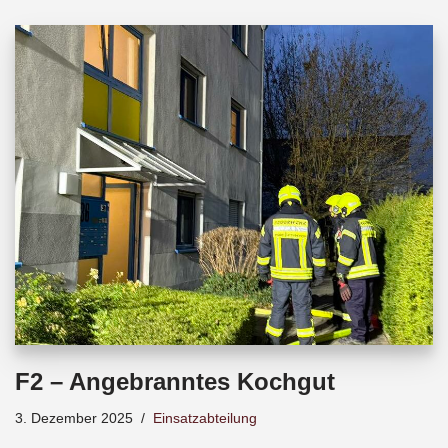
e
t
e
b
s
a
o
A
d
o
p
s
k
p
F2 – Angebranntes Kochgut
3. Dezember 2025
Einsatzabteilung