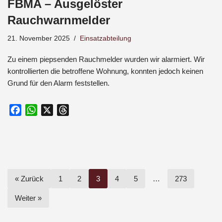
FBMA – Ausgelöster
b
s
a
o
A
d
Rauchwarnmelder
o
p
s
21. November 2025
Einsatzabteilung
k
p
Zu einem piepsenden Rauchmelder wurden wir alarmiert. Wir
kontrollierten die betroffene Wohnung, konnten jedoch keinen
Grund für den Alarm feststellen.
F
W
X
T
a
h
h
c
a
r
e
t
e
b
s
a
o
A
d
« Zurück
1
2
3
4
5
…
273
o
p
s
k
p
Weiter »