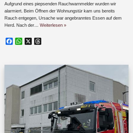
Aufgrund eines piepsenden Rauchwarnmelder wurden wir
alarmiert. Beim Öffnen der Wohnungstür kam uns bereits
Rauch entgegen, Ursache war angebranntes Essen auf dem
Herd. Nach der…
Weiterlesen »
F
W
X
T
a
h
h
c
a
r
e
t
e
b
s
a
o
A
d
o
p
s
k
p