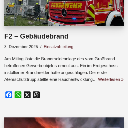
F2 – Gebäudebrand
3. Dezember 2025
Einsatzabteilung
Am Mittag löste die Brandmeldeanlage des vom Großbrand
betroffenen Gewerbeobjekts erneut aus. Ein im Erdgeschoss
installierter Brandmelder hatte angeschlagen. Der erste
Atemschutztrupp stellte eine Rauchentwicklung…
Weiterlesen »
F
W
X
T
a
h
h
c
a
r
e
t
e
b
s
a