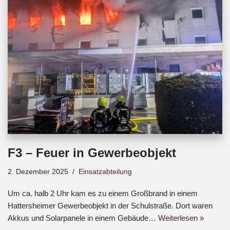
o
A
d
o
p
s
k
p
F3 – Feuer in Gewerbeobjekt
2. Dezember 2025
Einsatzabteilung
Um ca. halb 2 Uhr kam es zu einem Großbrand in einem
Hattersheimer Gewerbeobjekt in der Schulstraße. Dort waren
Akkus und Solarpanele in einem Gebäude…
Weiterlesen »