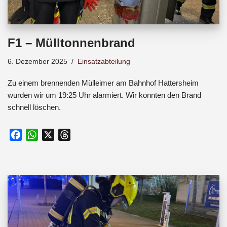
F1 – Mülltonnenbrand
6. Dezember 2025
Einsatzabteilung
Zu einem brennenden Mülleimer am Bahnhof Hattersheim
wurden wir um 19:25 Uhr alarmiert. Wir konnten den Brand
schnell löschen.
F
W
X
T
a
h
h
c
a
r
e
t
e
b
s
a
o
A
d
o
p
s
k
p