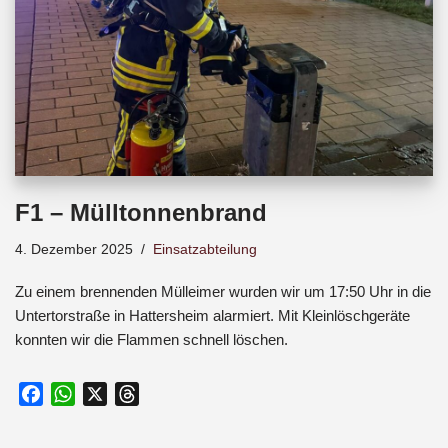
F1 – Mülltonnenbrand
4. Dezember 2025
Einsatzabteilung
Zu einem brennenden Mülleimer wurden wir um 17:50 Uhr in die
Untertorstraße in Hattersheim alarmiert. Mit Kleinlöschgeräte
konnten wir die Flammen schnell löschen.
F
W
X
T
a
h
h
c
a
r