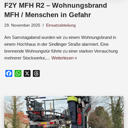
F2Y MFH R2 – Wohnungsbrand
MFH / Menschen in Gefahr
29. November 2025
Einsatzabteilung
Am Samstagabend wurden wir zu einem Wohnungsbrand in
einem Hochhaus in der Sindlinger Straße alarmiert. Eine
brennende Wohnungstür führte zu einer starken Verrauchung
mehrerer Stockwerke,…
Weiterlesen »
F
W
X
T
a
h
h
c
a
r
e
t
e
b
s
a
o
A
d
o
p
s
k
p