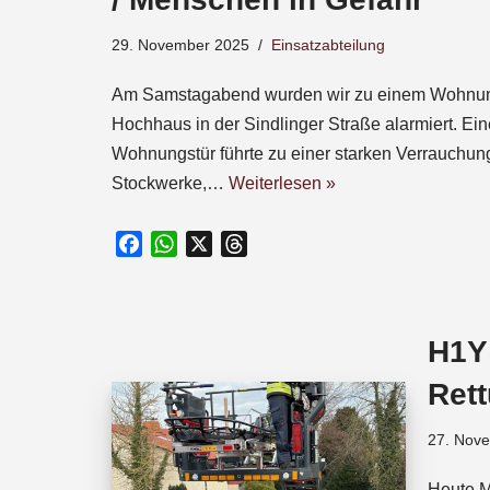
o
k
29. November 2025
Einsatzabteilung
Am Samstagabend wurden wir zu einem Wohnun
Hochhaus in der Sindlinger Straße alarmiert. Ei
Wohnungstür führte zu einer starken Verrauchun
Stockwerke,…
Weiterlesen »
F
W
X
T
a
h
h
c
a
r
e
t
e
H1Y
b
s
a
o
A
d
Ret
o
p
s
k
p
27. Nov
Heute M