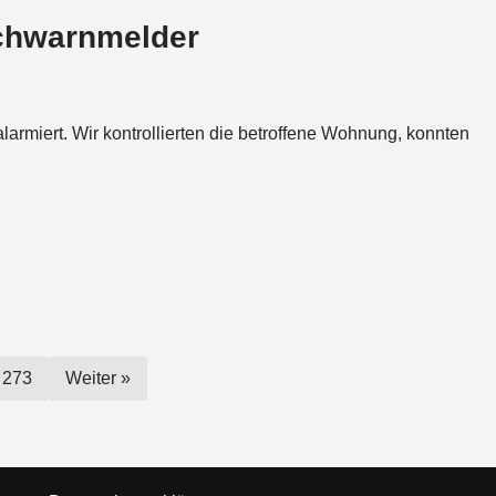
t
e
chwarnmelder
s
a
A
d
p
s
p
rmiert. Wir kontrollierten die betroffene Wohnung, konnten
273
Weiter »