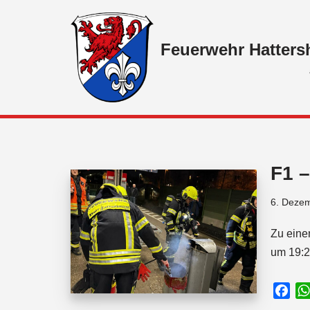
Zum
Feuerwehr Hatters
Inhalt
springen
F1 
6. Deze
Zu eine
um 19:2
F
a