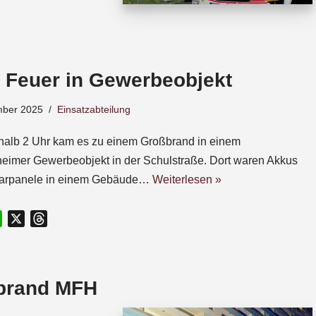
– Feuer in Gewerbeobjekt
mber 2025
Einsatzabteilung
halb 2 Uhr kam es zu einem Großbrand in einem
heimer Gewerbeobjekt in der Schulstraße. Dort waren Akkus
larpanele in einem Gebäude…
Weiterlesen »
W
X
T
h
h
a
r
t
e
brand MFH
s
a
A
d