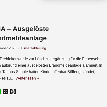
A – Ausgelöste
ndmeldeanlage
ember 2025
Einsatzabteilung
Drehleiter wurde zur Löschzugergänzung für die Feuerwehr
 aufgrund einer ausgelösten Brandmeldeanlage alarmiert. In
n-Taunus-Schule hatten Kinder offenbar Böller gezündet,
b es zu…
Weiterlesen »
W
X
T
h
h
a
r