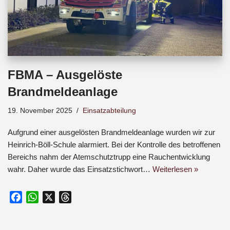
FBMA – Ausgelöste
Brandmeldeanlage
19. November 2025
Einsatzabteilung
Aufgrund einer ausgelösten Brandmeldeanlage wurden wir zur
Heinrich-Böll-Schule alarmiert. Bei der Kontrolle des betroffenen
Bereichs nahm der Atemschutztrupp eine Rauchentwicklung
wahr. Daher wurde das Einsatzstichwort…
Weiterlesen »
F
W
X
T
a
h
h
c
a
r