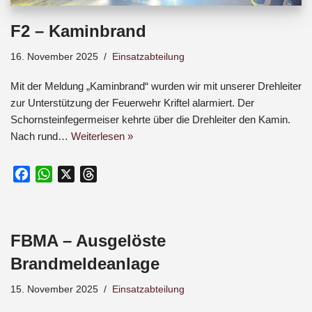
F2 – Kaminbrand
16. November 2025
Einsatzabteilung
Mit der Meldung „Kaminbrand“ wurden wir mit unserer Drehleiter
zur Unterstützung der Feuerwehr Kriftel alarmiert. Der
Schornsteinfegermeiser kehrte über die Drehleiter den Kamin.
Nach rund…
Weiterlesen »
F
W
X
T
a
h
h
c
a
r
e
t
e
FBMA – Ausgelöste
b
s
a
o
A
d
Brandmeldeanlage
o
p
s
15. November 2025
Einsatzabteilung
k
p