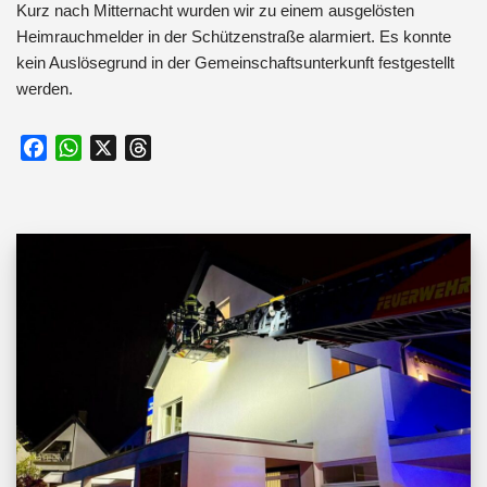
Kurz nach Mitternacht wurden wir zu einem ausgelösten
Heimrauchmelder in der Schützenstraße alarmiert. Es konnte
kein Auslösegrund in der Gemeinschaftsunterkunft festgestellt
werden.
F
W
X
T
a
h
h
c
a
r
e
t
e
b
s
a
o
A
d
o
p
s
k
p