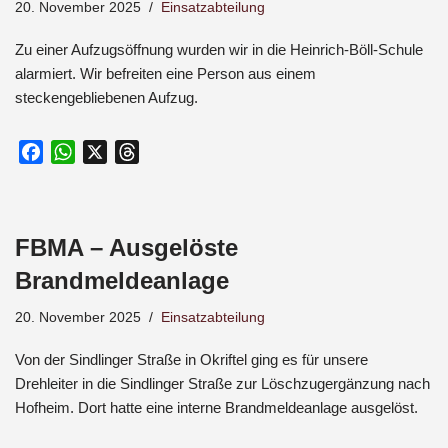
20. November 2025
Einsatzabteilung
o
p
s
k
p
Zu einer Aufzugsöffnung wurden wir in die Heinrich-Böll-Schule
alarmiert. Wir befreiten eine Person aus einem
steckengebliebenen Aufzug.
F
W
X
T
a
h
h
c
a
r
e
t
e
FBMA – Ausgelöste
b
s
a
o
A
d
Brandmeldeanlage
o
p
s
20. November 2025
Einsatzabteilung
k
p
Von der Sindlinger Straße in Okriftel ging es für unsere
Drehleiter in die Sindlinger Straße zur Löschzugergänzung nach
Hofheim. Dort hatte eine interne Brandmeldeanlage ausgelöst.