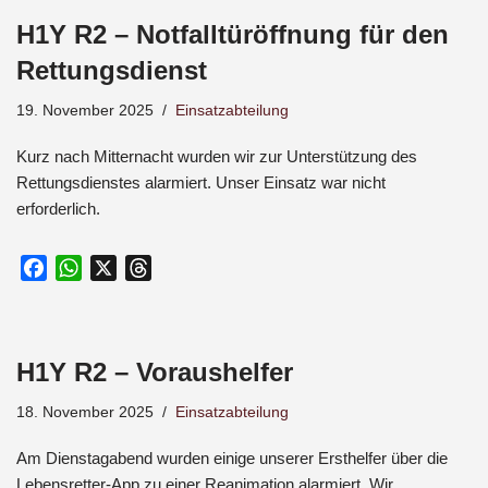
e
t
e
H1Y R2 – Notfalltüröffnung für den
b
s
a
o
A
d
Rettungsdienst
o
p
s
19. November 2025
Einsatzabteilung
k
p
Kurz nach Mitternacht wurden wir zur Unterstützung des
Rettungsdienstes alarmiert. Unser Einsatz war nicht
erforderlich.
F
W
X
T
a
h
h
c
a
r
e
t
e
H1Y R2 – Voraushelfer
b
s
a
o
A
d
18. November 2025
Einsatzabteilung
o
p
s
k
p
Am Dienstagabend wurden einige unserer Ersthelfer über die
Lebensretter-App zu einer Reanimation alarmiert. Wir