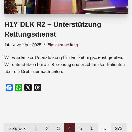
H1Y DLK R2 – Unterstützung
Rettungsdienst
14. November 2025
Einsatzabteilung
Wir wurden zur Unterstützung für den Rettungsdienst gerufen.
Wir unterstützen bei der Betreuung und brachten den Patienten
über die Drehleiter nach unten.
F
W
X
T
a
h
h
c
a
r
e
t
e
b
s
a
o
A
d
« Zurück
1
2
3
4
5
6
…
273
o
p
s