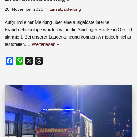
20. November 2025
Einsatzabteilung
Aufgrund einer Meldung über eine ausgelöste interne
Brandmeldeanlage wurden wir in die Sindlinger Straße in Okriftel
alarmiert. Bei unserer Lageerkundung konnten wir jedoch nichts
feststellen.…
Weiterlesen »
F
W
X
T
a
h
h
c
a
r
e
t
e
b
s
a
o
A
d
o
p
s
k
p