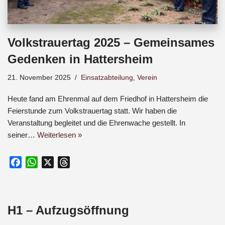
Volkstrauertag 2025 – Gemeinsames
Gedenken in Hattersheim
21. November 2025
Einsatzabteilung
,
Verein
Heute fand am Ehrenmal auf dem Friedhof in Hattersheim die
Feierstunde zum Volkstrauertag statt. Wir haben die
Veranstaltung begleitet und die Ehrenwache gestellt. In
seiner…
Weiterlesen »
F
W
X
T
a
h
h
c
a
r
e
t
e
H1 – Aufzugsöffnung
b
s
a
o
A
d