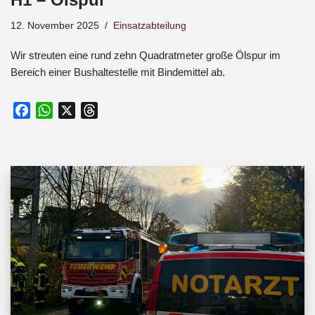
12. November 2025
Einsatzabteilung
Wir streuten eine rund zehn Quadratmeter große Ölspur im
Bereich einer Bushaltestelle mit Bindemittel ab.
F
W
X
T
a
h
h
c
a
r
e
t
e
b
s
a
o
A
d
o
p
s
k
p